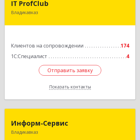
IT ProfClub
Владикавказ
362045, Северная Осетия - Алания Респ,
Владикавказ г, Международная ул, дом № 2 "А",
этаж 5, каб.507
Подробнее
Клиентов на сопровождении
174
1С:Специалист
4
Отправить заявку
Отправить заявку
Показать контакты
Назад
Информ-Сервис
Информ-Сервис
Владикавказ
362020, Северная Осетия - Алания Респ,