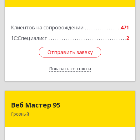
ул, дом № 36А
Подробнее
Клиентов на сопровождении
471
1С:Специалист
2
Отправить заявку
Отправить заявку
Показать контакты
Назад
Веб Мастер 95
Веб Мастер 95
Грозный
364050, Чеченская Респ, Грозный г, Им
Гайрбекова Муслима Гайрбековича ул, дом №
72