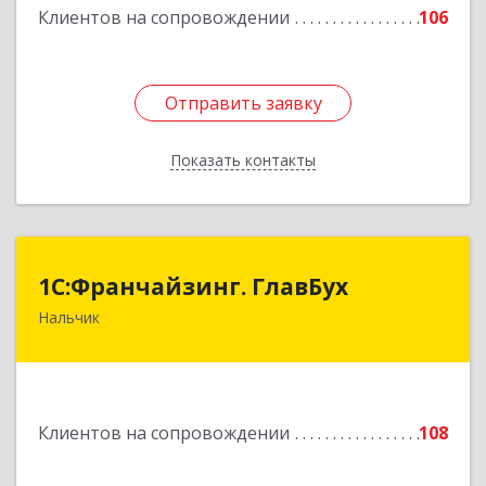
Клиентов на сопровождении
106
Подробнее
Отправить заявку
Отправить заявку
Показать контакты
Назад
1С:Франчайзинг. ГлавБух
1С:Франчайзинг. ГлавБух
Нальчик
360000, Кабардино-Балкарская Респ, Нальчик г,
Пачева ул, дом № 13, ТОД Европа, этаж 3, оф.2
Подробнее
Клиентов на сопровождении
108