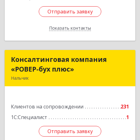
Отправить заявку
Отправить заявку
Показать контакты
Назад
Консалтинговая компания
Консалтинговая компания
«РОВЕР-бух плюс»
«РОВЕР-бух плюс»
Нальчик
360004, Кабардино-Балкарская Респ, Нальчик г,
Кирова ул, дом № 233
Клиентов на сопровождении
231
Подробнее
1С:Специалист
1
Отправить заявку
Отправить заявку