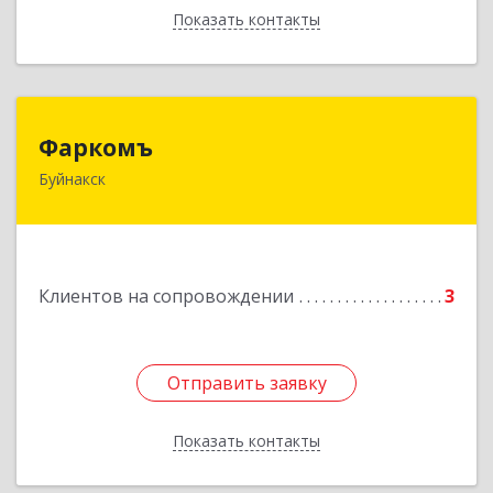
Показать контакты
Назад
Фаркомъ
Фаркомъ
Буйнакск
Подробнее
Клиентов на сопровождении
3
Отправить заявку
Отправить заявку
Показать контакты
Назад