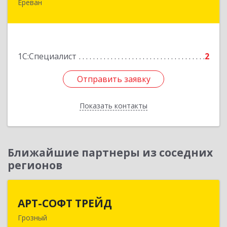
Ереван
Армения, Ереван, ул. Наири Заряна 73/1, 2 этаж
Подробнее
1С:Специалист
2
Отправить заявку
Отправить заявку
Показать контакты
Назад
Ближайшие партнеры из соседних
регионов
АРТ-СОФТ ТРЕЙД
АРТ-СОФТ ТРЕЙД
Грозный
364013, Чеченская Респ, Грозный г, Полярников