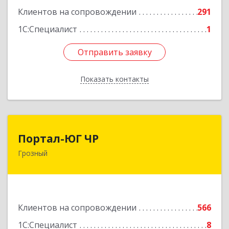
Подробнее
Клиентов на сопровождении
291
1С:Специалист
1
Отправить заявку
Отправить заявку
Показать контакты
Назад
Портал-ЮГ ЧР
Портал-ЮГ ЧР
Грозный
364906, Чеченская Респ, Грозный г, Путина пр-
кт, дом № 30
Подробнее
Клиентов на сопровождении
566
1С:Специалист
8