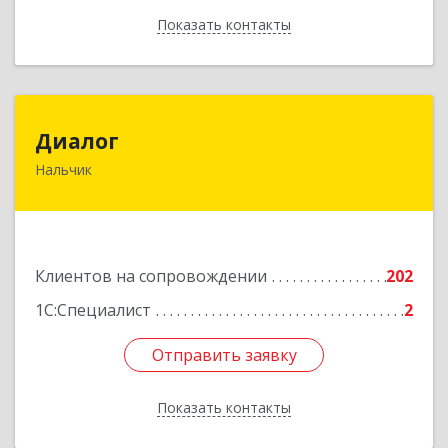
Показать контакты
Назад
Диалог
Диалог
Нальчик
360016, Кабардино-Балкарская Респ, Нальчик г,
Калюжного ул, дом № 3, этаж 2
Подробнее
Клиентов на сопровождении
202
1С:Специалист
2
Отправить заявку
Отправить заявку
Показать контакты
Назад