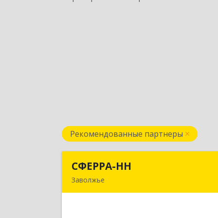
Рекомендованные партнеры
СФЕРРА-НН
СФЕРРА-Н
Заволжье
Подробне