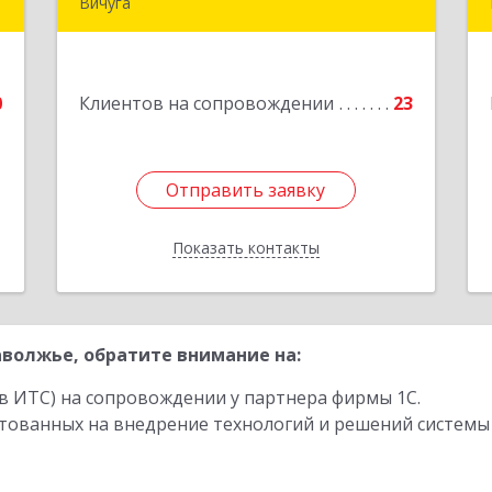
Вичуга
155334, Ивановская обл, г.о. Вичуга,
е
Вичуга г, Бисирихинская ул, Здание №
81
0
Клиентов на сопровождении
23
Подробнее
Отправить заявку
Отправить заявку
Показать контакты
Назад
волжье, обратите внимание на:
в ИТС) на сопровождении у партнера фирмы 1С.
стованных на внедрение технологий и решений системы