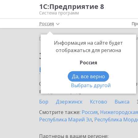
1С:Предприятие 8
Система программ
Россия
Пр
Главная
Сервисы ИТС
1С-ЭТП
1С-ЭТП в Заво
Информация на сайте будет
отображаться для региона
Заказать 1С-ЭТП
Россия
в Заволжье
Да, все верно
Ознакомьтесь с информационными карт
Выбрать другой
внедрение продукта.
Бор
Дзержинск
Кстово
Выкса
Смотрите также:
Россия
,
Нижегородская
Республика Марий Эл
,
Республика Морд
Партнеры в вашем регионе: