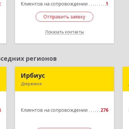
2
Клиентов на сопровождении
1
Отправить заявку
Отправить заявку
Показать контакты
Назад
седних регионов
Н
Ирбиус
Ирбиус
Дзержинск
д
606016, Нижегородская обл,
д
Дзержинск г, Студенческая ул, дом №
,
30
1
4
Клиентов на сопровождении
276
Подробнее
1
е