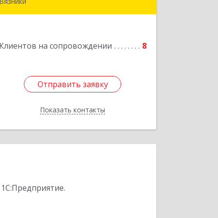
Вязники
Подробнее
Клиентов на сопровождении
8
Отправить заявку
Отправить заявку
Показать контакты
Назад
 1С:Предприятие.