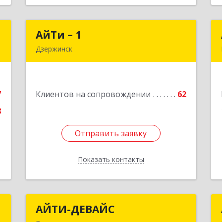
Д
АйТи – 1
АйТи – 1
Дзержинск
,
606015, Нижегородская обл,
6
Дзержинск г, Ленина пр-кт, дом № 8,
кв.20
7
Клиентов на сопровождении
62
е
Подробнее
8
Отправить заявку
Отправить заявку
Показать контакты
Назад
С
АЙТИ-ДЕВАЙС
АЙТИ-ДЕВАЙС