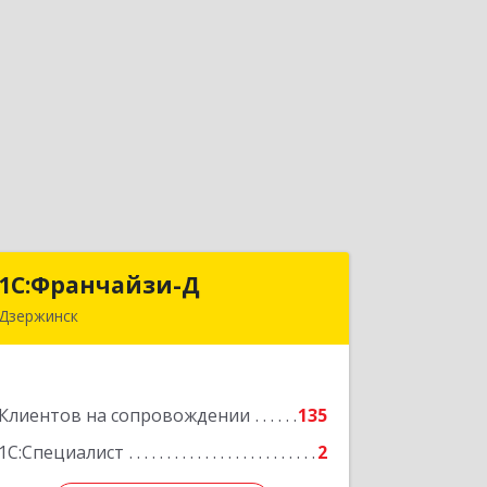
1С:Франчайзи-Д
1С:Франчайзи-Д
Дзержинск
606025, Нижегородская обл,
Дзержинск г, Циолковского пр-кт,
дом № 15
Клиентов на сопровождении
135
Подробнее
1С:Специалист
2