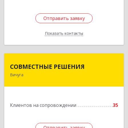
Отправить заявку
Отправить заявку
Показать контакты
Назад
СОВМЕСТНЫЕ РЕШЕНИЯ
СОВМЕСТНЫЕ РЕШЕНИЯ
Вичуга
155331, Ивановская обл, Вичугский р-н, Вичуга
г, Большая Пролетарская ул, дом № 16
Подробнее
Клиентов на сопровождении
35
Отправить заявку
Отправить заявку