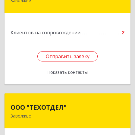
Заволжье
Подробнее
Клиентов на сопровождении
2
Отправить заявку
Отправить заявку
Показать контакты
Назад
ООО "ТЕХОТДЕЛ"
ООО "ТЕХОТДЕЛ"
Заволжье
Подробнее