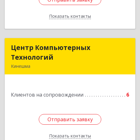
Показать контакты
Назад
Центр Компьютерных
Центр Компьютерных
Технологий
Технологий
Кинешма
155800, Ивановская обл, Кинешма г, Вичугская
ул, дом № 106
Клиентов на сопровождении
6
Подробнее
Отправить заявку
Отправить заявку
Показать контакты
Назад