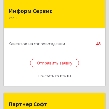
Информ Сервис
Информ Сервис
Урень
606800, Нижегородская обл, Уренский р-н,
Урень г, Ленина ул, дом № 95 А
Подробнее
Клиентов на сопровождении
48
Отправить заявку
Отправить заявку
Показать контакты
Назад
Партнер Софт
Партнер Софт