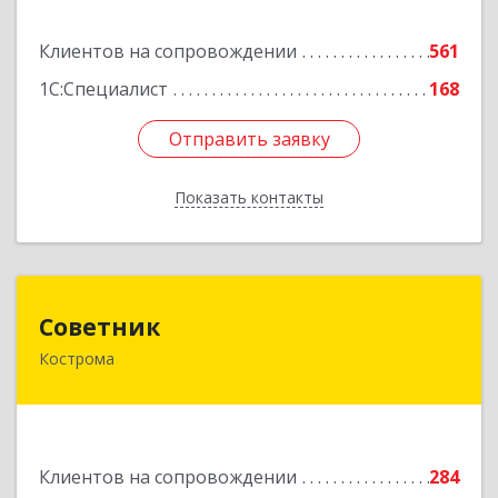
Подробнее
Клиентов на сопровождении
561
1С:Специалист
168
Отправить заявку
Отправить заявку
Показать контакты
Назад
Советник
Советник
Кострома
156000, Костромская обл, Кострома г, Ерохова
ул, дом № 3а, пом.2-12
Подробнее
Клиентов на сопровождении
284