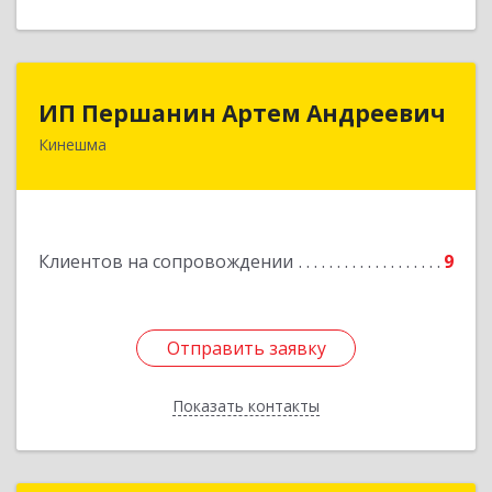
ИП Першанин Артем Андреевич
ИП Першанин Артем Андреевич
Кинешма
Подробнее
Клиентов на сопровождении
9
Отправить заявку
Отправить заявку
Показать контакты
Назад