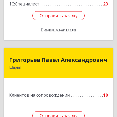
1С:Специалист
23
Отправить заявку
Отправить заявку
Показать контакты
Назад
Григорьев Павел Александрович
Григорьев Павел Александрович
Шарья
157505, Костромская область, город Шарья,
улица Краснухина, дом 6.
Подробнее
Клиентов на сопровождении
10
Отправить заявку
Отправить заявку