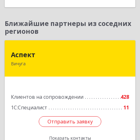
Ближайшие партнеры из соседних
регионов
Аспект
Аспект
Вичуга
155331, Ивановская обл, Вичугский р-н, Вичуга
г, 50 лет Октября ул, дом № 6, этаж 2, пом.9
Подробнее
Клиентов на сопровождении
428
1С:Специалист
11
Отправить заявку
Отправить заявку
Показать контакты
Назад