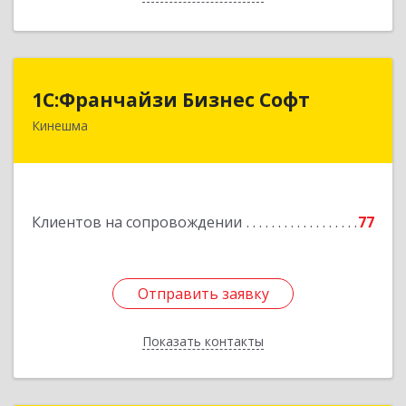
1С:Франчайзи Бизнес Софт
1С:Франчайзи Бизнес Софт
Кинешма
155800, Ивановская обл, Кинешма г, Жуковская
ул, дом № 10
Подробнее
Клиентов на сопровождении
77
Отправить заявку
Отправить заявку
Показать контакты
Назад