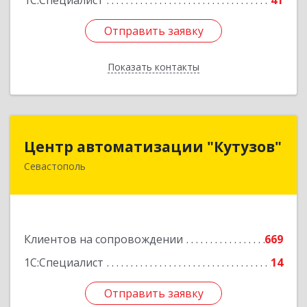
1С:Специалист
41
Отправить заявку
Отправить заявку
Показать контакты
Назад
Центр автоматизации "Кутузов"
Центр автоматизации "Кутузов"
Севастополь
299011, Севастополь г, Генерала Петрова ул,
дом № 20, корпус 1, оф.1
Подробнее
Клиентов на сопровождении
669
1С:Специалист
14
Отправить заявку
Отправить заявку