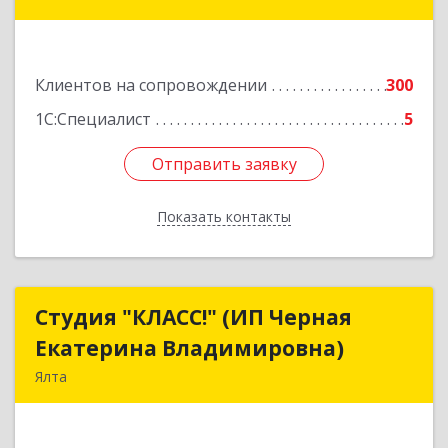
34
Подробнее
Клиентов на сопровождении
300
1С:Специалист
5
Отправить заявку
Отправить заявку
Показать контакты
Назад
Студия "КЛАСС!" (ИП Черная
Студия "КЛАСС!" (ИП Черная
Екатерина Владимировна)
Екатерина Владимировна)
Ялта
98600, г. Ялта, ул. Свердлова, 24
Подробнее