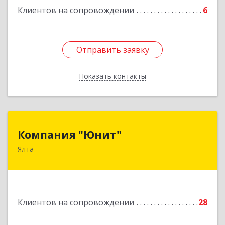
Клиентов на сопровождении
6
Отправить заявку
Отправить заявку
Показать контакты
Назад
Компания "Юнит"
Компания "Юнит"
Ялта
298600, Крым Респ, Ялта г, Васильева ул, дом №
16, оф.400
Подробнее
Клиентов на сопровождении
28