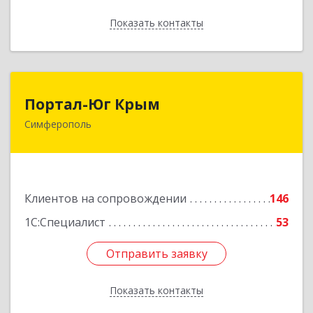
Показать контакты
Назад
Портал-Юг Крым
Портал-Юг Крым
Симферополь
295015, Крым Респ, Симферополь г, Козлова ул,
дом № 27
Подробнее
Клиентов на сопровождении
146
1С:Специалист
53
Отправить заявку
Отправить заявку
Показать контакты
Назад