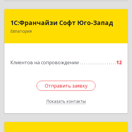
1С:Франчайзи Софт Юго-Запад
1С:Франчайзи Софт Юго-Запад
Евпатория
297407, Крым Респ, Евпатория г, Победы пр-кт,
дом № 13, кв.45
Подробнее
Клиентов на сопровождении
12
Отправить заявку
Отправить заявку
Показать контакты
Назад
Зиядинов Арсен Салединович