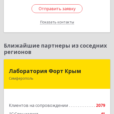
Отправить заявку
Отправить заявку
Показать контакты
Назад
Ближайшие партнеры из соседних
регионов
Лаборатория Форт Крым
Лаборатория Форт Крым
Симферополь
295034, Крым Респ, Симферополь г, Киевская
ул, дом № 79, оф.902
Подробнее
Клиентов на сопровождении
2079