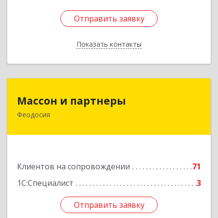
Отправить заявку
Отправить заявку
Показать контакты
Назад
Массон и партнеры
Массон и партнеры
Феодосия
298112, Крым Респ, Феодосия г, Крымская ул,
дом № 31
Подробнее
Клиентов на сопровождении
71
1С:Специалист
3
Отправить заявку
Отправить заявку