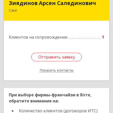
Зиядинов Арсен Салединович
Саки
г.Саки, Интернациональная, 5/2, кв.1
Подробнее
Клиентов на сопровождении
1
Отправить заявку
Отправить заявку
Показать контакты
Назад
При выборе фирмы-франчайзи в Ялте,
обратите внимание на:
Количество клиентов (договоров ИТС)