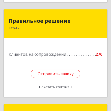
Правильное решение
Правильное решение
Керчь
298330, Крым Респ, Керчь г, Адмиралтейский
проезд, дом № 1
Подробнее
Клиентов на сопровождении
270
Отправить заявку
Отправить заявку
Показать контакты
Назад