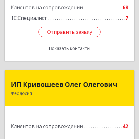
Подробнее
Клиентов на сопровождении
68
1С:Специалист
7
Отправить заявку
Отправить заявку
Показать контакты
Назад
ИП Кривошеев Олег Олегович
ИП Кривошеев Олег Олегович
Феодосия
Подробнее
Клиентов на сопровождении
42