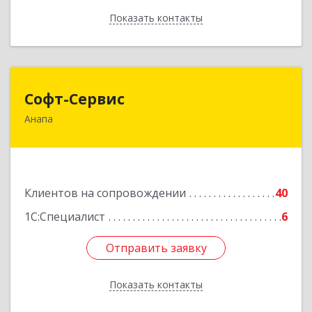
Показать контакты
Назад
Софт-Сервис
Софт-Сервис
Анапа
353440, Краснодарский край, Анапский р-н,
Анапа г, Владимирская ул, дом № 140, кв.93
Подробнее
Клиентов на сопровождении
40
1С:Специалист
6
Отправить заявку
Отправить заявку
Показать контакты
Назад