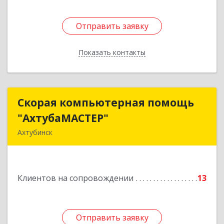
Отправить заявку
Отправить заявку
Показать контакты
Назад
Скорая компьютерная помощь
Скорая компьютерная помощь
"АхтубаМАСТЕР"
"АхтубаМАСТЕР"
Ахтубинск
416506, Астраханская обл, Ахтубинский р-н,
Ахтубинск г, Буденного ул, дом № 7, кв.30
Клиентов на сопровождении
13
Подробнее
Отправить заявку
Отправить заявку