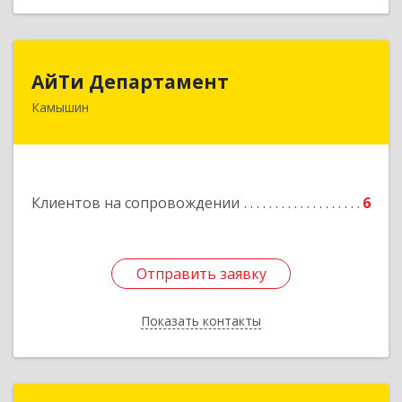
АйТи Департамент
АйТи Департамент
Камышин
403882, Волгоградская обл, Камышин г,
Пролетарская ул, дом № 10/1
Подробнее
Клиентов на сопровождении
6
Отправить заявку
Отправить заявку
Показать контакты
Назад