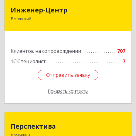
Инженер-Центр
Инженер-Центр
Волжский
404120, Волгоградская обл, Волжский г, им
генерала Карбышева ул, дом № 76
Подробнее
Клиентов на сопровождении
707
1С:Специалист
7
Отправить заявку
Отправить заявку
Показать контакты
Назад
Перспектива
Перспектива
Камышин