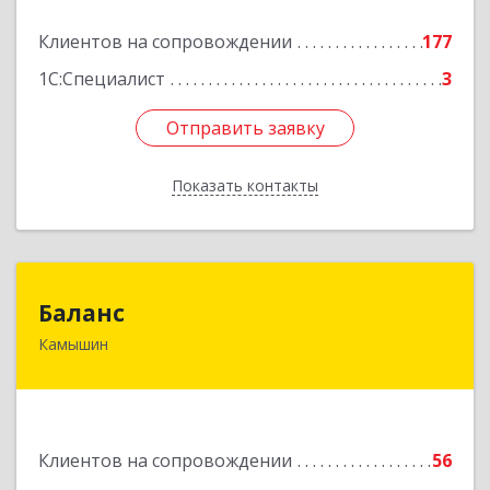
Подробнее
Клиентов на сопровождении
177
1С:Специалист
3
Отправить заявку
Отправить заявку
Показать контакты
Назад
Баланс
Баланс
Камышин
403876, Волгоградская обл, г.о. город Камышин,
Камышин г, 5-й мкр, дом № 63А, каб.37,38,39
Подробнее
Клиентов на сопровождении
56