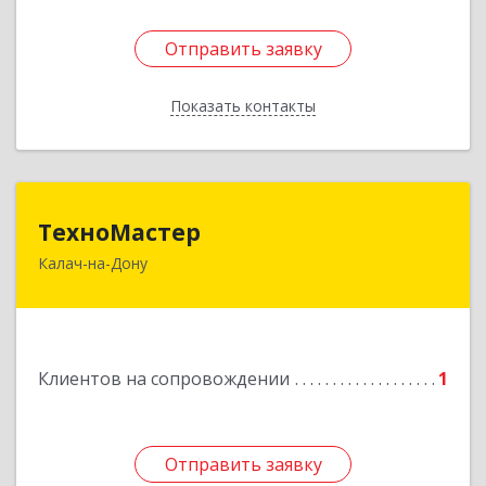
Отправить заявку
Отправить заявку
Показать контакты
Назад
ТехноМастер
ТехноМастер
Калач-на-Дону
404503, Волгоградская обл, Калач-на-Дону г,
Пархоменко ул, дом № 4, кв. 56
Подробнее
Клиентов на сопровождении
1
Отправить заявку
Отправить заявку