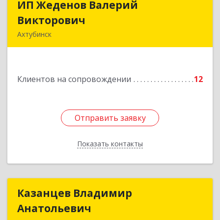
ИП Жеденов Валерий
ИП Жеденов Валерий
Викторович
Викторович
Ахтубинск
416500, Астраханская обл, Ахтубинский р-н,
Ахтубинск г, Ст.Лаврентьева ул, дом № 2, кв.48
Клиентов на сопровождении
12
Подробнее
Отправить заявку
Отправить заявку
Показать контакты
Назад
Казанцев Владимир
Казанцев Владимир
Анатольевич
Анатольевич