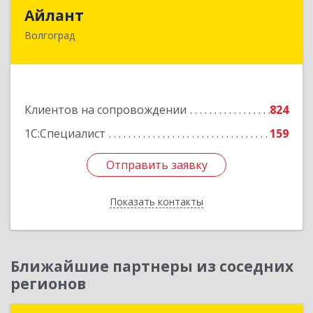
Айлант
Айлант
Волгоград
400001, Волгоградская обл, Волгоград г, им
Канунникова ул, дом № 11А
Подробнее
Клиентов на сопровождении
824
1С:Специалист
159
Отправить заявку
Отправить заявку
Показать контакты
Назад
Ближайшие партнеры из соседних
регионов