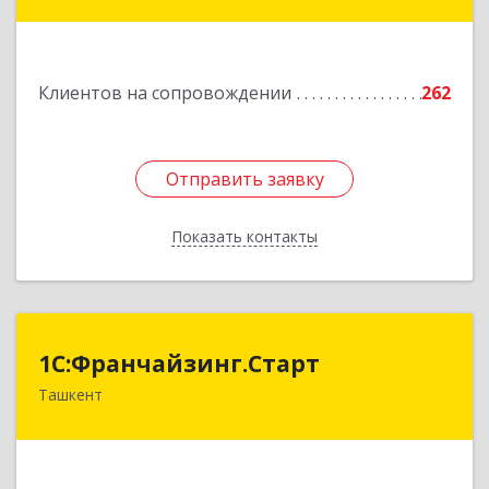
Подробнее
Клиентов на сопровождении
262
Отправить заявку
Отправить заявку
Показать контакты
Назад
1С:Франчайзинг.Старт
1С:Франчайзинг.Старт
Ташкент
Узбекистан, г.Ташкент, Шахантахурский район,
массив Хадра д.17А
Подробнее