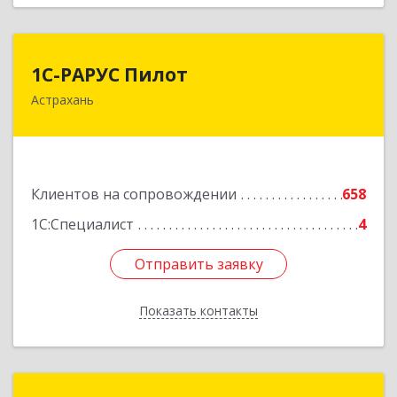
1С-РАРУС Пилот
1С-РАРУС Пилот
Астрахань
414024, Астраханская обл, Астрахань г,
Бакинская ул, корпус 78, пом.28, КОМ. 31
Подробнее
Клиентов на сопровождении
658
1С:Специалист
4
Отправить заявку
Отправить заявку
Показать контакты
Назад