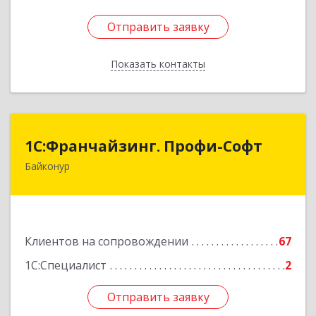
Отправить заявку
Отправить заявку
Показать контакты
Назад
1С:Франчайзинг. Профи-Софт
1С:Франчайзинг. Профи-Софт
Байконур
468320, Байконур г, Ленина ул, дом № 10,
кв.1+2+3
Подробнее
Клиентов на сопровождении
67
1С:Специалист
2
Отправить заявку
Отправить заявку