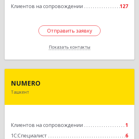
Клиентов на сопровождении
127
Отправить заявку
Отправить заявку
Показать контакты
Назад
NUMERO
NUMERO
Ташкент
УЗБЕКИСТАН , г. Ташкент, Хамзинский район,
58 в/г, д. 70/2, кв. 1
Подробнее
Клиентов на сопровождении
1
1С:Специалист
6