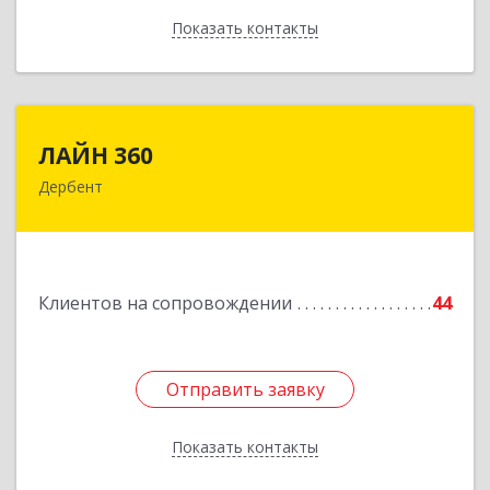
Показать контакты
Назад
ЛАЙН 360
ЛАЙН 360
Дербент
368600, Дагестан Респ, Дербент г, Ю.Гагарина
ул, домовладение № 14, пом.1
Подробнее
Клиентов на сопровождении
44
Отправить заявку
Отправить заявку
Показать контакты
Назад