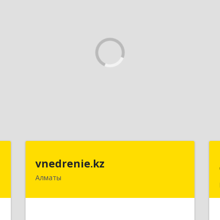
t
vnedrenie.kz
vnedrenie.kz
Алматы
.
Казахстан, г.Алматы, ул.Прокофьева
8
45-56
е
Подробнее