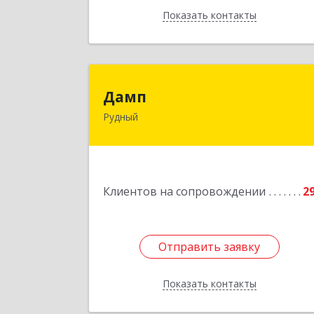
Показать контакты
Назад
Дам
Дамп
Рудный
Казахстан, Костанайская обл., г
Рудный, р-он Автовокзала 3-3
Подробне
Клиентов на сопровождении
2
Отправить заявку
Отправить заявку
Показать контакты
Назад