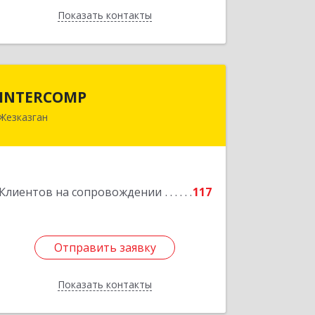
Показать контакты
Назад
INTERCOMP
INTERCOMP
Жезказган
100600, Республика Казахстан,
Карагандинская область, г.Жезказган,
Шевченко, дом № 38
Подробнее
Клиентов на сопровождении
117
Отправить заявку
Отправить заявку
Показать контакты
Назад