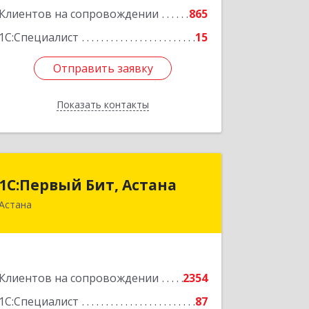
Клиентов на сопровождении
865
Подробнее
1С:Специалист
15
Отправить заявку
Отправить заявку
Показать контакты
Назад
1С:Первый Бит, Астана
1С:Первый Бит, Астана
Астана
Республика Казахстан, г. Астана,
район "Байконыр", улица Иманбаева,
дом 8/2, офис 7
Подробнее
Клиентов на сопровождении
2354
1С:Специалист
87