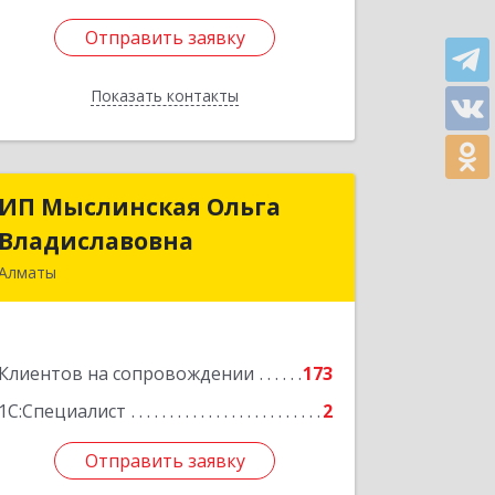
Отправить заявку
Отправить заявку
Показать контакты
Назад
ИП Мыслинская Ольга
ИП Мыслинская Ольга
Владиславовна
Владиславовна
Алматы
КАЗАХСТАН, 050000, Алматы, мкр.
Орбита 3, дом № 26, кв.226
Клиентов на сопровождении
173
Подробнее
1С:Специалист
2
Отправить заявку
Отправить заявку