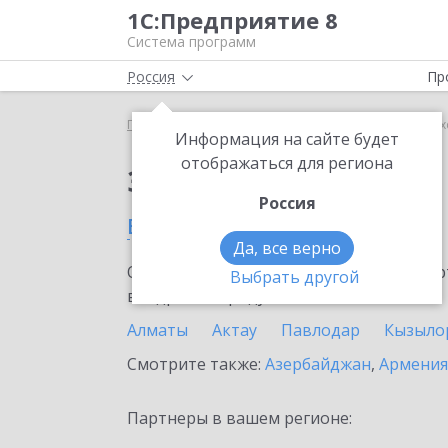
1С:Предприятие 8
Система программ
Россия
Пр
Главная
Сервисы ИТС
1С-ЭТП
1С-ЭТП в Казах
Информация на сайте будет
отображаться для региона
Заказать 1С-ЭТП
Россия
в Казахстане
Да, все верно
Ознакомьтесь с информационными карт
Выбрать другой
внедрение продукта.
Алматы
Актау
Павлодар
Кызыло
Смотрите также:
Азербайджан
,
Армения
Партнеры в вашем регионе: