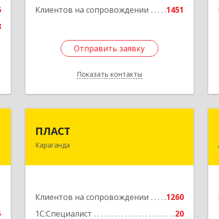
6
Клиентов на сопровождении
1451
8
Отправить заявку
Отправить заявку
Показать контакты
Назад
1
ПЛАСТ
1
ПЛАСТ
Караганда
-
100009,Казахстан,г.Караганда,
.
ул.Кривогуза, д.33/1
5
Подробнее
е
1
Клиентов на сопровождении
1260
5
1С:Специалист
20