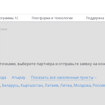
ограммы 1С
Платформа и технологии
Поддержка 
стане
очками, выберите партнёра и отправьте заявку на ко
рда
Атырау
Показать все населенные
пункты
,
Беларусь
,
Кыргызстан
,
Латвия
,
Литва
,
Молдова
,
Россия