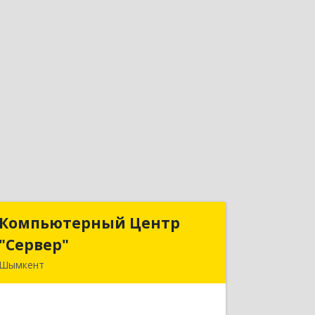
Компьютерный Центр
Компьютерный Центр
"Сервер"
"Сервер"
Шымкент
Казахстан, 160000, г. Шымкент, ул.
Казыбек-Би, д.5