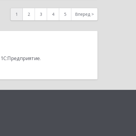
1
2
3
4
5
Вперед
>
 1С:Предприятие.