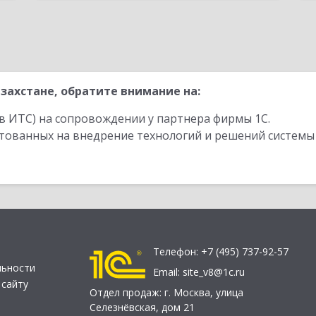
захстане, обратите внимание на:
в ИТС) на сопровождении у партнера фирмы 1С.
стованных на внедрение технологий и решений системы
Телефон:
+7 (495) 737-92-57
льности
Email:
site_v8@1c.ru
 сайту
Отдел продаж:
г. Москва
,
улица
Селезнёвская, дом 21