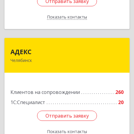
Отправить заявку
Отправить заявку
Показать контакты
Назад
АДЕКС
АДЕКС
Челябинск
454080, Челябинская обл, Челябинск г, Смирных
ул, дом № 15А, пом.51
Подробнее
Клиентов на сопровождении
260
1С:Специалист
20
Отправить заявку
Отправить заявку
Показать контакты
Назад