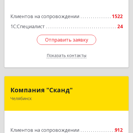
Подробнее
Клиентов на сопровождении
1522
1С:Специалист
24
Отправить заявку
Отправить заявку
Показать контакты
Назад
Компания "Сканд"
Компания "Сканд"
Челябинск
454091, Челябинская обл, Челябинск г,
Революции пл, дом № 7, оф.1.16
Подробнее
Клиентов на сопровождении
912