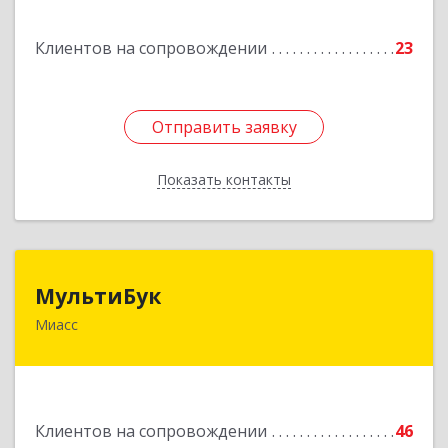
Подробнее
Клиентов на сопровождении
23
Отправить заявку
Отправить заявку
Показать контакты
Назад
МультиБук
МультиБук
Миасс
456318, Челябинская обл, Миасс г, Жуковского
ул, дом № 8, кв.61
Подробнее
Клиентов на сопровождении
46