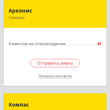
Арконис
Арконис
Снежинск
456773, Челябинская обл, Снежинск г,
Захаренкова ул, дом № 1
Подробнее
Клиентов на сопровождении
41
Отправить заявку
Отправить заявку
Показать контакты
Назад
Компас
Компас