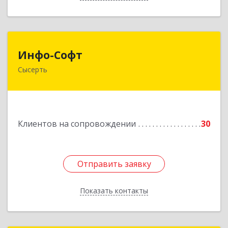
Инфо-Софт
Инфо-Софт
Сысерть
624021, Свердловская обл, Сысерть г, Коммуны
ул, дом № 39, кв.13
Подробнее
Клиентов на сопровождении
30
Отправить заявку
Отправить заявку
Показать контакты
Назад