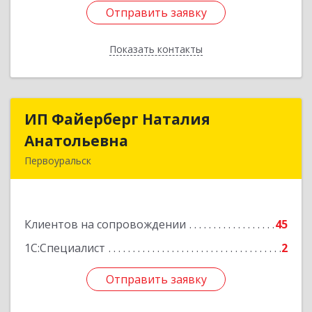
Отправить заявку
Отправить заявку
Показать контакты
Назад
ИП Файерберг Наталия
ИП Файерберг Наталия
Анатольевна
Анатольевна
Первоуральск
623119, Свердловская обл, Первоуральск г,
Строителей ул, дом № 38-24
Клиентов на сопровождении
45
Подробнее
1С:Специалист
2
Отправить заявку
Отправить заявку