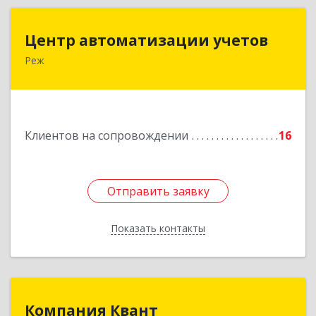
Центр автоматизации учетов
Центр автоматизации учетов
Реж
623750, Свердловская обл, Режевской р-н, Реж
г, Энгельса ул, дом № 6 А
Подробнее
Клиентов на сопровождении
16
Отправить заявку
Отправить заявку
Показать контакты
Назад
Компания Квант
Компания Квант