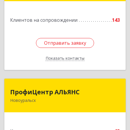
Подробнее
Клиентов на сопровождении
143
Отправить заявку
Отправить заявку
Показать контакты
Назад
ПрофиЦентр АЛЬЯНС
ПрофиЦентр АЛЬЯНС
Новоуральск
624133, Свердловская обл, Новоуральск г, Льва
Толстого ул, Здание № 2а, оф.106
Подробнее