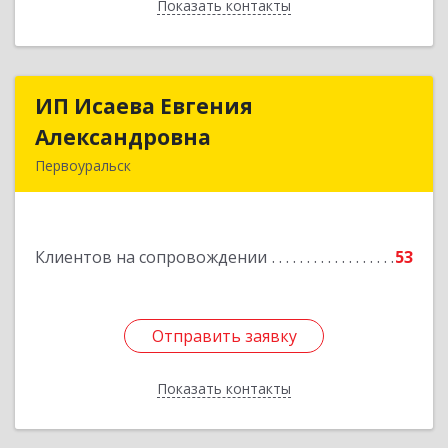
Показать контакты
Назад
ИП Исаева Евгения
ИП Исаева Евгения
Александровна
Александровна
Первоуральск
Подробнее
Клиентов на сопровождении
53
Отправить заявку
Отправить заявку
Показать контакты
Назад