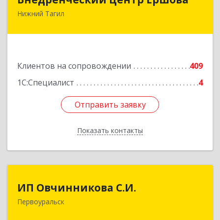
Нижний Тагил
622030, Свердловская обл, Нижний Тагил г,
Черноисточинское ш, дом № 58А, оф.6
Подробнее
Клиентов на сопровождении
409
1С:Специалист
4
Отправить заявку
Отправить заявку
Показать контакты
Назад
ИП Овчинникова С.И.
ИП Овчинникова С.И.
Первоуральск
623119, Свердловская обл, Первоуральск г,
Береговая ул, дом № 5Б, кв.160