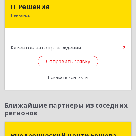
IT Решения
IT Решения
Невьянск
Подробнее
Клиентов на сопровождении
2
Отправить заявку
Отправить заявку
Показать контакты
Назад
Ближайшие партнеры из соседних
регионов
Внедренческий центр Ершова
Внедренческий центр Ершова