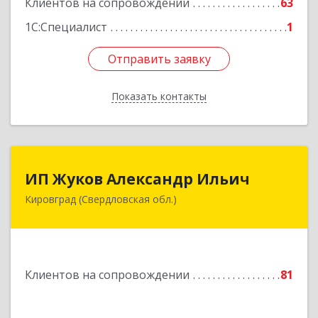
Клиентов на сопровождении
63
1С:Специалист
1
Отправить заявку
Отправить заявку
Показать контакты
Назад
ИП Жуков Александр Ильич
ИП Жуков Александр Ильич
Кировград (Свердловская обл.)
624140, Свердловская обл, Кировград г,
Свердлова ул, дом № 68Б, оф.61
Подробнее
Клиентов на сопровождении
81