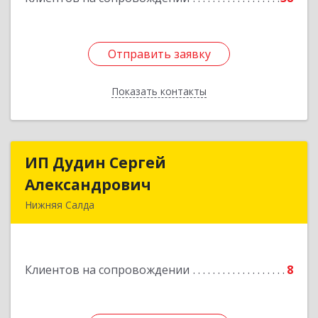
Отправить заявку
Отправить заявку
Показать контакты
Назад
ИП Дудин Сергей
ИП Дудин Сергей
Александрович
Александрович
Нижняя Салда
624740, Свердловская обл, Нижняя Салда г,
Энгельса ул, дом № 98
Клиентов на сопровождении
8
Подробнее