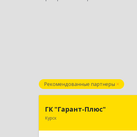
Рекомендованные партнеры
ГК "Гарант-Плюс
ГК "Гарант-Плюс"
Курск
305035, Курская обл, Курск г
Овечкина ул, дом № 14, пом.