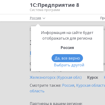
1С:Предприятие 8
Система программ
Россия
Пр
Главная
Сервисы ИТС
1С-ЭТП
1С-ЭТП в Курск
Информация на сайте будет
отображаться для региона
Заказать 1С-ЭТП
Россия
в Курске
Да, все верно
Ознакомьтесь с информационными карт
Выбрать другой
внедрение продукта.
Железногорск (Курская обл.)
Курск
Смотрите также:
Россия
,
Курская област
область
Партнеры в вашем регионе: