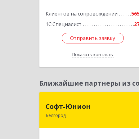
Подробне
Клиентов на сопровождении
56
1С:Специалист
2
Отправить заявку
Отправить заявку
Показать контакты
Назад
Ближайшие партнеры из со
Софт-Юнио
Софт-Юнион
Белгород
308014, Белгородская обл, Белгород г
Садовая ул, дом № 3а, оф.4/