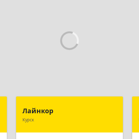
"
Лайнкор
Лайнкор
Курск
,
305021, Курская обл, Курск г, Победы
1
пр-кт, дом № 10, оф.№64