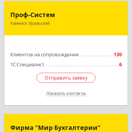
Проф-Систем
Проф-Систем
Каменск-Уральский
623406, Свердловская обл, Каменск-Уральский
г, Уральская ул, дом № 43, пом.110
Подробнее
Клиентов на сопровождении
130
1С:Специалист
6
Отправить заявку
Отправить заявку
Показать контакты
Назад
Фирма "Мир Бухгалтерии"
Фирма "Мир Бухгалтерии"