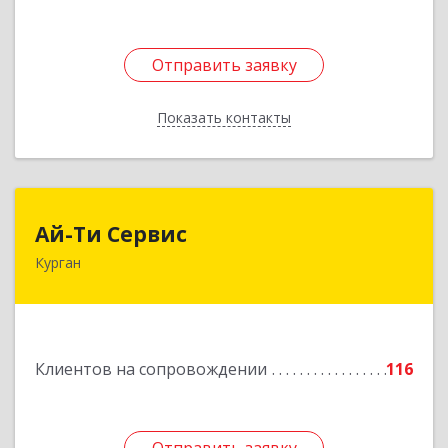
Отправить заявку
Отправить заявку
Показать контакты
Назад
Ай-Ти Сервис
Ай-Ти Сервис
Курган
640032, Курганская обл, г.о. Город Курган,
Курган г, Бажова ул, дом № 49, оф.304
Подробнее
Клиентов на сопровождении
116