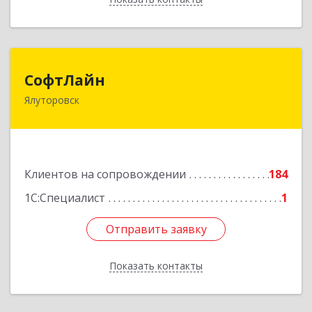
СофтЛайн
СофтЛайн
Ялуторовск
627010, Тюменская обл, Ялуторовский р-н,
Ялуторовск г, Ленина ул, дом № 28
Подробнее
Клиентов на сопровождении
184
1С:Специалист
1
Отправить заявку
Отправить заявку
Показать контакты
Назад