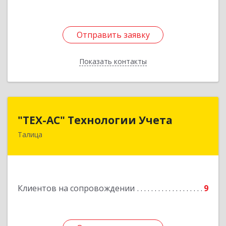
Отправить заявку
Отправить заявку
Показать контакты
Назад
"ТЕХ-АС" Технологии Учета
"ТЕХ-АС" Технологии Учета
Талица
623640, Свердловская обл, Талицкий р-н,
Талица г, Ленина ул, дом № 73, пом.9
Подробнее
Клиентов на сопровождении
9