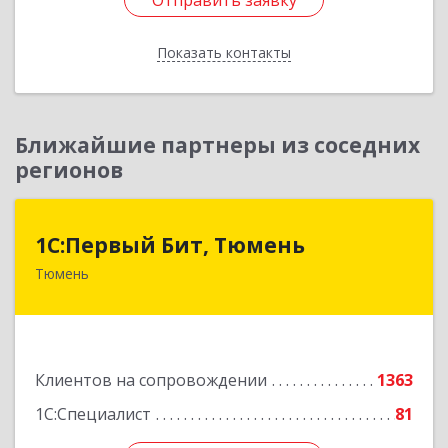
Отправить заявку
Отправить заявку
Показать контакты
Назад
Ближайшие партнеры из соседних
регионов
1С:Первый Бит, Тюмень
1С:Первый Бит, Тюмень
Тюмень
625000, Тюменская обл, Тюмень г, Республики
ул, дом № 61, оф.712
Подробнее
Клиентов на сопровождении
1363
1С:Специалист
81