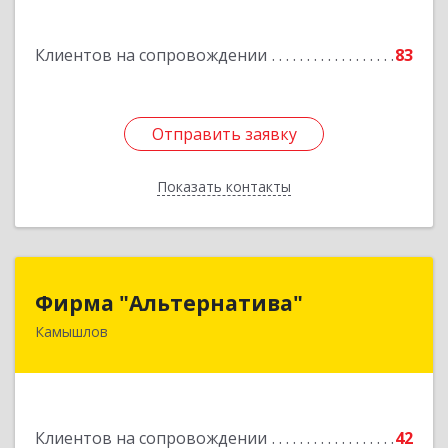
Подробнее
Клиентов на сопровождении
83
Отправить заявку
Отправить заявку
Показать контакты
Назад
Фирма "Альтернатива"
Фирма "Альтернатива"
Камышлов
624860, Свердловская обл, Камышлов г, Ленина
ул, дом № 30
Подробнее
Клиентов на сопровождении
42