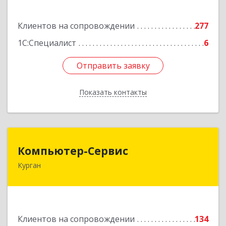
Подробнее
Клиентов на сопровождении
277
1С:Специалист
6
Отправить заявку
Отправить заявку
Показать контакты
Назад
Компьютер-Сервис
Компьютер-Сервис
Курган
640022, Курганская обл, Курган г, Василия
Блюхера ул, дом № 30, пом.1
Подробнее
Клиентов на сопровождении
134