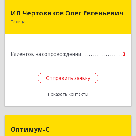
ИП Чертовиков Олег Евгеньевич
ИП Чертовиков Олег Евгеньевич
Талица
623640, Свердловская обл, Талица г, Ленина ул,
дом № 73, кв.31
Подробнее
Клиентов на сопровождении
3
Отправить заявку
Отправить заявку
Показать контакты
Назад
Оптимум-С
Оптимум-С