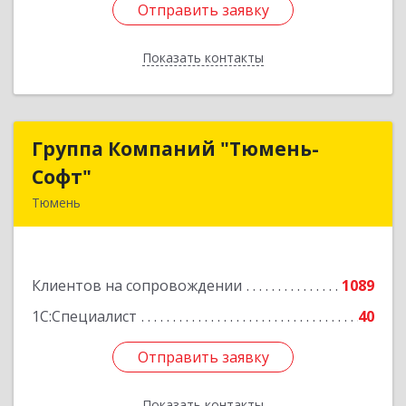
Отправить заявку
Отправить заявку
Показать контакты
Назад
Группа Компаний "Тюмень-
Группа Компаний "Тюмень-
Софт"
Софт"
Тюмень
625048, Тюменская обл, Тюмень г, Салтыкова-
Щедрина ул, дом № 44/4
Клиентов на сопровождении
1089
Подробнее
1С:Специалист
40
Отправить заявку
Отправить заявку
Показать контакты
Назад