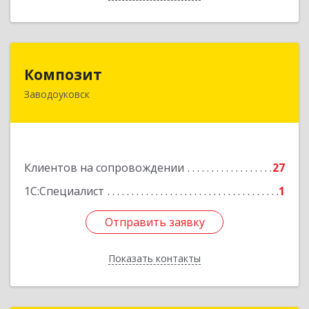
Композит
Композит
Заводоуковск
627140, Тюменская обл, Заводоуковский р-н,
Заводоуковск г, Шоссейная ул, дом № 156
Подробнее
Клиентов на сопровождении
27
1С:Специалист
1
Отправить заявку
Отправить заявку
Показать контакты
Назад