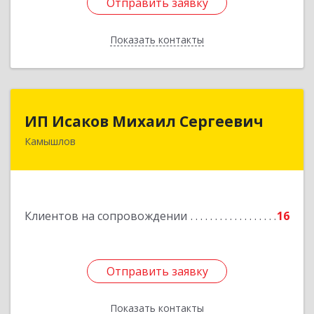
Отправить заявку
Отправить заявку
Показать контакты
Назад
ИП Исаков Михаил Сергеевич
ИП Исаков Михаил Сергеевич
Камышлов
624860, Свердловская обл, Камышлов г, Ленина
ул, дом № 20
Подробнее
Клиентов на сопровождении
16
Отправить заявку
Отправить заявку
Показать контакты
Назад