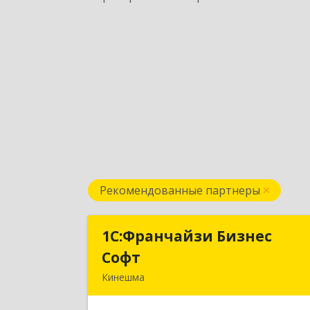
Рекомендованные партнеры
1С:Франчайзи Бизнес
1С:Франчайзи Бизне
Софт
Соф
Кинешма
155800, Ивановская обл, Кинешма г
Жуковская ул, дом № 1