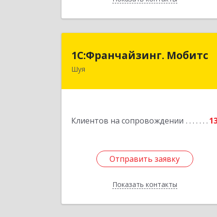
1С:Франчайзинг. Мобит
1С:Франчайзинг. Мобитс
Шуя
Подробне
Клиентов на сопровождении
1
Отправить заявку
Отправить заявку
Показать контакты
Назад