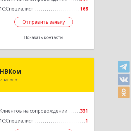
1С:Специалист
168
Отправить заявку
Отправить заявку
Показать контакты
Назад
НВКом
НВКом
Иваново
153000, Ивановская обл, Иваново г,
Аптечный пер, дом № 11, оф.8
Подробнее
Клиентов на сопровождении
331
1С:Специалист
1