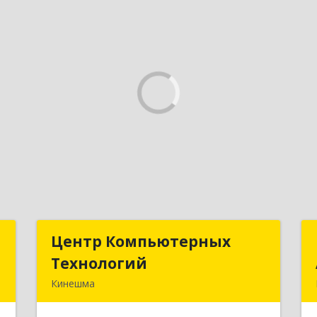
с
Центр Компьютерных
Центр Компьютерных
т
Технологий
Технологий
Кинешма
,
155800, Ивановская обл, Кинешма г,
0
Вичугская ул, дом № 106