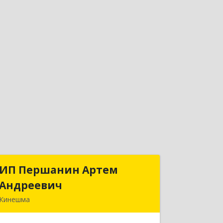
ИП Першанин Артем
ИП Першанин Артем
Андреевич
Андреевич
Кинешма
Подробнее