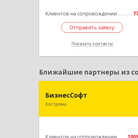
Клиентов на сопровождении
7
Подробне
Отправить заявку
Отправить заявку
Показать контакты
Назад
Ближайшие партнеры из со
БизнесСоф
БизнесСофт
Кострома
156016, Костромская обл, Кострома г
Профсоюзная ул, дом № 14а, пом.1
каб. 
Подробне
Клиентов на сопровождении
100