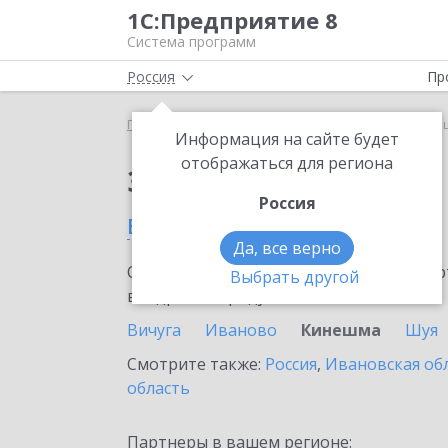
1С:Предприятие 8
Система программ
Россия
Пр
Главная
Сервисы ИТС
1С-ЭТП
1С-ЭТП в Кин
Информация на сайте будет
отображаться для региона
Заказать 1С-ЭТП
Россия
в Кинешме
Да, все верно
Ознакомьтесь с информационными карт
Выбрать другой
внедрение продукта.
Вичуга
Иваново
Кинешма
Шуя
Смотрите также:
Россия
,
Ивановская об
область
Партнеры в вашем регионе: