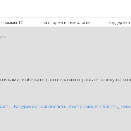
ограммы 1С
Платформа и технологии
Поддержка 
ешме
очками, выберите партнёра и отправьте заявку на ко
ласть
,
Владимирская область
,
Костромская область
,
Ниж