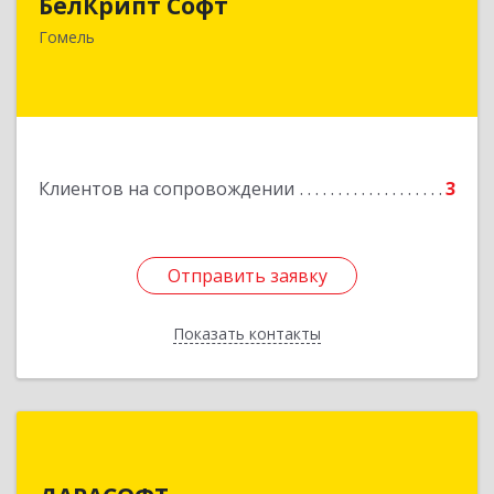
БелКрипт Софт
Беларусь, 246046, г. Гомель, МЖК "Солнечный",
корпус 6, помещение 8
Гомель
Подробнее
Клиентов на сопровождении
3
Отправить заявку
Отправить заявку
Показать контакты
Назад
ДАРАСОФТ