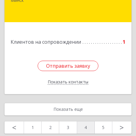
Минск
Подробнее
Клиентов на сопровождении
1
Отправить заявку
Отправить заявку
Показать контакты
Назад
Показать еще
<
>
1
2
3
4
5