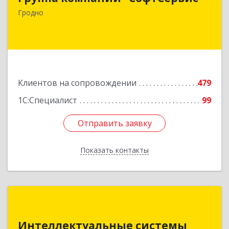
Гродно
Подробнее
Клиентов на сопровождении
479
1С:Специалист
99
Отправить заявку
Отправить заявку
Показать контакты
Назад
Интеллектуальные системы
Интеллектуальные системы
220073, г.Минск, ул. Пинская, д. 28А, пом.26