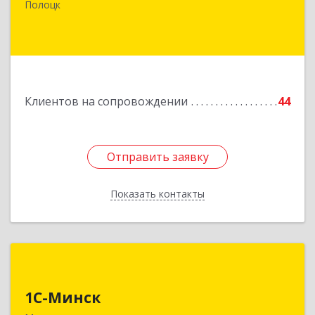
Покровская, д. 19
Полоцк
Подробнее
Клиентов на сопровождении
44
Отправить заявку
Отправить заявку
Показать контакты
Назад
1С-Минск
1С-Минск
220125, г. Минск, ул. Шафарнянская, д. 11, ком.