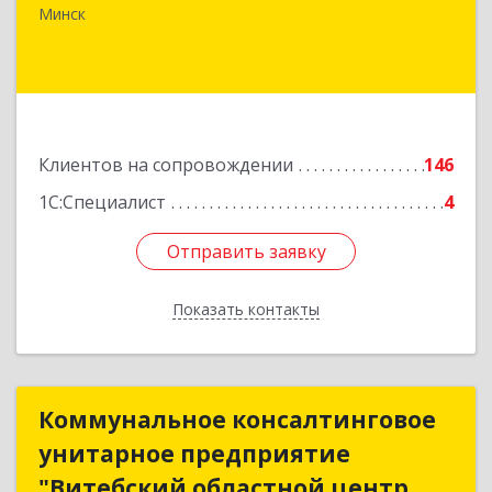
офис 43
Минск
Подробнее
Клиентов на сопровождении
146
1С:Специалист
4
Отправить заявку
Отправить заявку
Показать контакты
Назад
Коммунальное консалтинговое
Коммунальное консалтинговое
унитарное предприятие
унитарное предприятие
"Витебский областной центр
"Витебский областной центр