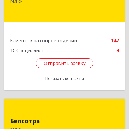
51
Минск
Подробнее
Клиентов на сопровождении
147
1С:Специалист
9
Отправить заявку
Отправить заявку
Показать контакты
Назад
Белсотра
Белсотра
Республика Беларусь, г.Минск,
ул.Промышленная, 4/2.