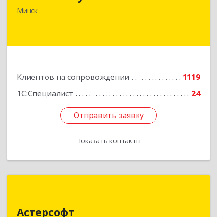
Минск
Подробнее
Клиентов на сопровождении
1119
1С:Специалист
24
Отправить заявку
Отправить заявку
Показать контакты
Назад
Астерсофт
Астерсофт
Республика Беларусь, г. Минск, ул. М.