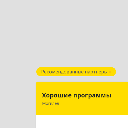
Рекомендованные партнеры
Хорошие программ
Хорошие программы
Могилев
Республика Беларусь, 212030, г
Могилев, ул. Дзержинского, дом № 19
оф.8