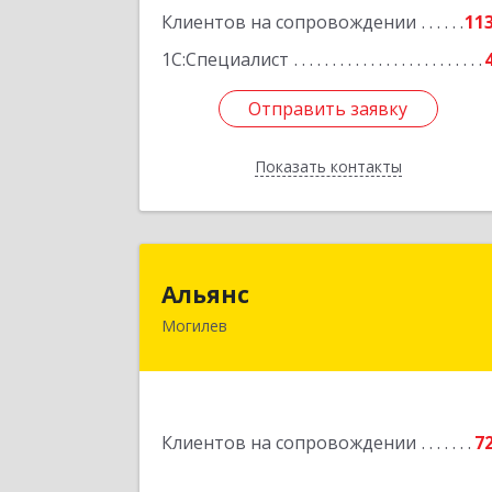
Подробне
Клиентов на сопровождении
11
1С:Специалист
Отправить заявку
Отправить заявку
Показать контакты
Назад
Альян
Альянс
Могилев
Беларусь, 212030, г.Могилев
ул.Ленинская, 7
Подробне
Клиентов на сопровождении
7