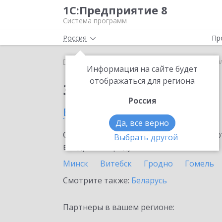
1С:Предприятие 8
Система программ
Россия
Пр
Главная
Сервисы ИТС
1С-ЭТП
1С-ЭТП в Моги
Информация на сайте будет
отображаться для региона
Заказать 1С-ЭТП
Россия
в Могилеве
Да, все верно
Ознакомьтесь с информационными карт
Выбрать другой
внедрение продукта.
Минск
Витебск
Гродно
Гомель
Смотрите также:
Беларусь
Партнеры в вашем регионе: