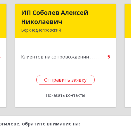
а
ИП Соболев Алексей
ИП Соболев Алексей
а
Николаевич
Николаевич
Верхнеднепровский
,
Подробнее
1
5
Клиентов на сопровождении
5
е
Отправить заявку
Отправить заявку
Показать контакты
Назад
гилеве, обратите внимание на: