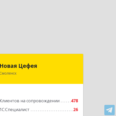
Новая Цефея
Новая Цефея
Смоленск
214018, Смоленская обл, Смоленск г,
Раевского ул, дом № 10
Подробнее
Клиентов на сопровождении
478
1С:Специалист
26