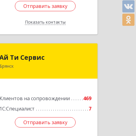
Отправить заявку
Отправить заявку
Показать контакты
Назад
Ай Ти Сервис
Ай Ти Сервис
Брянск
241035, Брянская обл, Брянск г,
Брянской Пролетарской Дивизии ул,
дом № 9
Подробнее
Клиентов на сопровождении
469
1С:Специалист
7
Отправить заявку
Отправить заявку