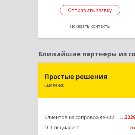
Отправить заявку
Отправить заявку
Показать контакты
Назад
Ближайшие партнеры из со
Простые решени
Простые решения
Смоленск
214015, Смоленская обл, Смоленск г
Большая Краснофлотская ул, дом 
1
Подробне
Клиентов на сопровождении
322
1С:Специалист
5