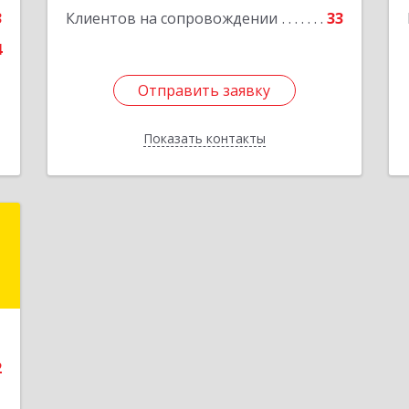
е
Подробнее
3
Клиентов на сопровождении
33
4
Отправить заявку
Отправить заявку
Показать контакты
Назад
с
,
А
е
2