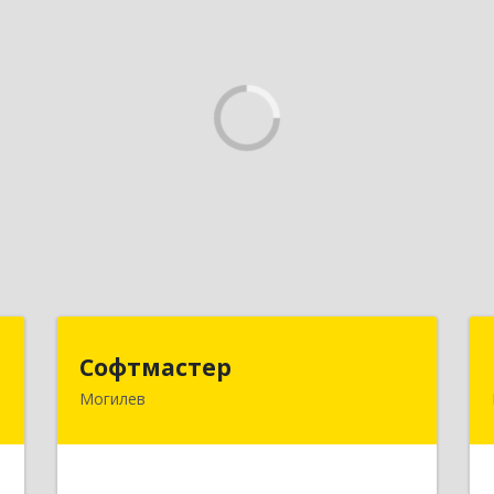
ы
Софтмастер
Софтмастер
Могилев
.
212017, Республика Беларусь,
,
г.Могилев, ул. Народного Ополчения,
4
16а-40