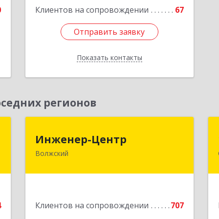
Подробнее
0
Клиентов на сопровождении
67
Отправить заявку
Отправить заявку
Показать контакты
Назад
седних регионов
т
Инженер-Центр
Инженер-Центр
Волжский
д
404120, Волгоградская обл, Волжский
А
г, им генерала Карбышева ул, дом №
76
е
Подробнее
4
Клиентов на сопровождении
707