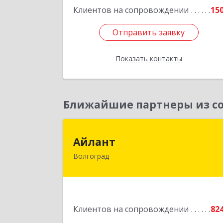
Клиентов на сопровождении
15
Отправить заявку
Отправить заявку
Показать контакты
Назад
Ближайшие партнеры из со
Айлан
Айлант
Волгоград
400001, Волгоградская обл, Волгогра
г, им Канунникова ул, дом № 11
Подробне
Клиентов на сопровождении
82