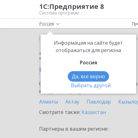
1С:Предприятие 8
Система программ
Россия
Пр
Главная
Сервисы ИТС
1С-ЭТП
1С-ЭТП в Атыр
Информация на сайте будет
отображаться для региона
Заказать 1С-ЭТП
Россия
в Атырау
Да, все верно
Ознакомьтесь с информационными карт
Выбрать другой
внедрение продукта.
Алматы
Актау
Павлодар
Кызыло
Смотрите также:
Казахстан
Партнеры в вашем регионе: