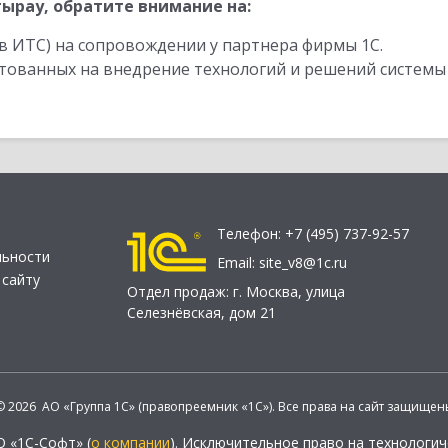
ырау, обратите внимание на:
в ИТС) на сопровождении у партнера фирмы 1С.
стованных на внедрение технологий и решений системы
Телефон:
+7 (495) 737-92-57
льности
Email:
site_v8@1c.ru
 сайту
Отдел продаж:
г. Москва
,
улица
Селезнёвская, дом 21
© 2026 АО «Группа 1С» (правопреемник «1С»). Все права на сайт защищен
О «1С-Софт» (
о компании
). Исключительное право на технологи