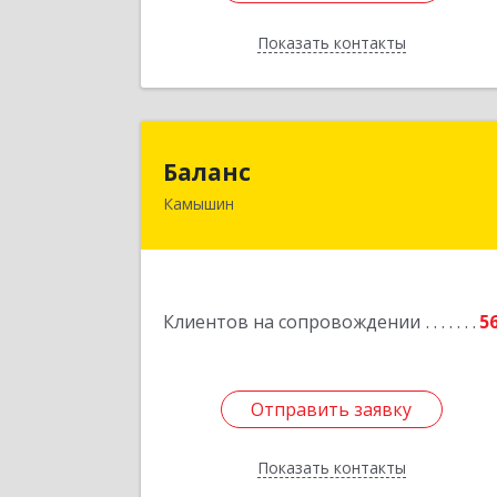
Показать контакты
Назад
Балан
Баланс
Камышин
403876, Волгоградская обл, г.о. горо
Камышин, Камышин г, 5-й мкр, дом 
63А, каб.37,38,3
Подробне
Клиентов на сопровождении
5
Отправить заявку
Отправить заявку
Показать контакты
Назад