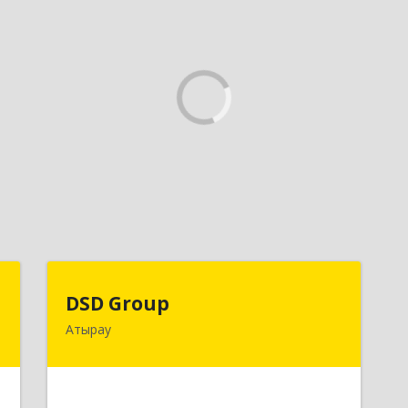
C
DSD Group
DSD Group
Атырау
,
060007, Республика Казахстан,
а
Атырауская область, г.Атырау, ул.
Абая, дом № 11, к.25
е