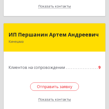
Показать контакты
Назад
ИП Першанин Артем Андреевич
ИП Першанин Артем Андреевич
Кинешма
Подробнее
Клиентов на сопровождении
9
Отправить заявку
Отправить заявку
Показать контакты
Назад