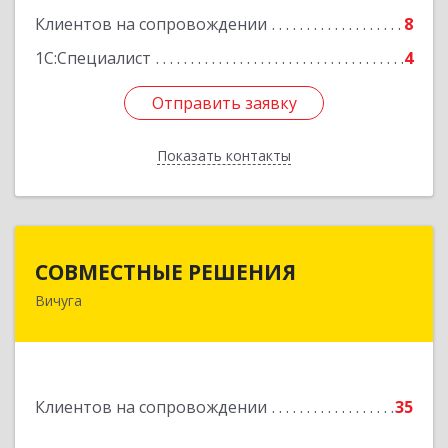
Клиентов на сопровождении
8
Подробнее
1С:Специалист
4
Отправить заявку
Отправить заявку
Показать контакты
Назад
СОВМЕСТНЫЕ РЕШЕНИЯ
СОВМЕСТНЫЕ РЕШЕНИЯ
Вичуга
155331, Ивановская обл, Вичугский р-н, Вичуга
г, Большая Пролетарская ул, дом № 16
Подробнее
Клиентов на сопровождении
35