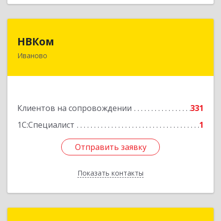
НВКом
НВКом
Иваново
153000, Ивановская обл, Иваново г, Аптечный
пер, дом № 11, оф.8
Подробнее
Клиентов на сопровождении
331
1С:Специалист
1
Отправить заявку
Отправить заявку
Показать контакты
Назад