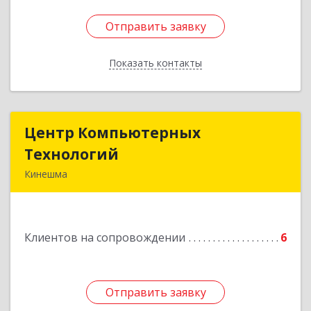
Отправить заявку
Отправить заявку
Показать контакты
Назад
Центр Компьютерных
Центр Компьютерных
Технологий
Технологий
Кинешма
155800, Ивановская обл, Кинешма г, Вичугская
ул, дом № 106
Клиентов на сопровождении
6
Подробнее
Отправить заявку
Отправить заявку