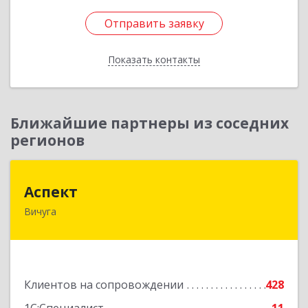
Отправить заявку
Отправить заявку
Показать контакты
Назад
Ближайшие партнеры из соседних
регионов
Аспект
Аспект
Вичуга
155331, Ивановская обл, Вичугский р-н, Вичуга
г, 50 лет Октября ул, дом № 6, этаж 2, пом.9
Подробнее
Клиентов на сопровождении
428