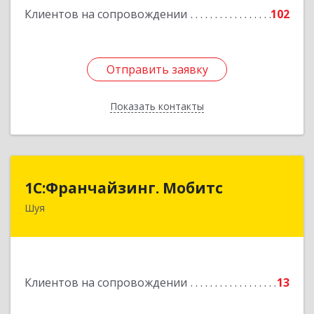
Клиентов на сопровождении
102
Отправить заявку
Отправить заявку
Показать контакты
Назад
1С:Франчайзинг. Мобитс
1С:Франчайзинг. Мобитс
Шуя
Подробнее
Клиентов на сопровождении
13