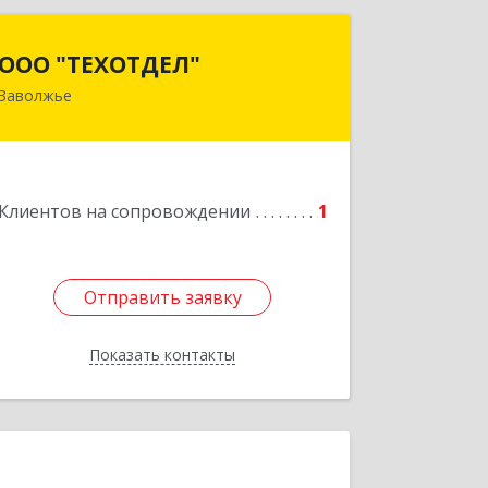
ООО "ТЕХОТДЕЛ"
ООО "ТЕХОТДЕЛ"
Заволжье
Подробнее
Клиентов на сопровождении
1
Отправить заявку
Отправить заявку
Показать контакты
Назад