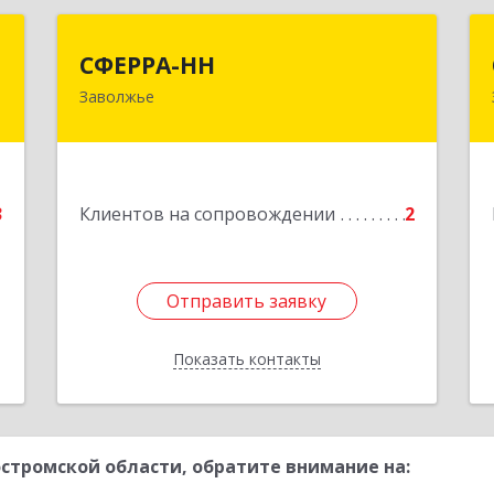
С
СФЕРРА-НН
СФЕРРА-НН
Заволжье
,
Подробнее
№
1
е
3
Клиентов на сопровождении
2
Отправить заявку
Отправить заявку
Показать контакты
Назад
стромской области, обратите внимание на: