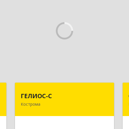
т
ГЕЛИОС-С
ГЕЛИОС-С
Кострома
,
156026, Костромская обл, г.о. город
,
Кострома, Кострома г, Советская ул,
3
дом № 136а