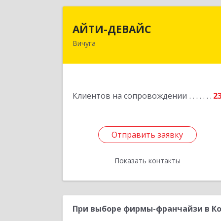
АЙТИ-ДЕВАЙ
АЙТИ-ДЕВАЙС
Вичуга
155334, Ивановская обл, г.о. Вичуга
Вичуга г, Бисирихинская ул, Здание 
8
Подробне
Клиентов на сопровождении
2
Отправить заявку
Отправить заявку
Показать контакты
Назад
При выборе фирмы-франчайзи в Ко