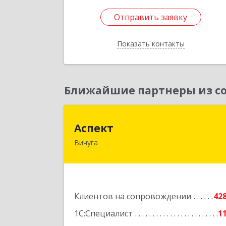
Отправить заявку
Отправить заявку
Показать контакты
Назад
Ближайшие партнеры из со
Аспек
Аспект
Вичуга
155331, Ивановская обл, Вичугский р
н, Вичуга г, 50 лет Октября ул, дом 
6, этаж 2, пом.
Подробне
Клиентов на сопровождении
42
1С:Специалист
1