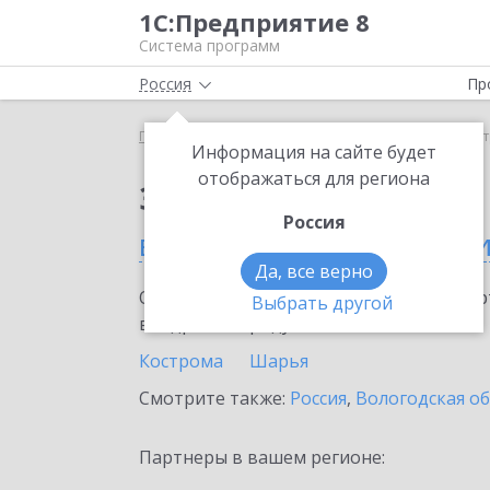
1С:Предприятие 8
Система программ
Россия
Пр
Главная
Сервисы ИТС
1С-ЭДО
1С-ЭДО в Кос
Информация на сайте будет
отображаться для региона
Заказать 1С-ЭДО
Россия
в Костромской област
Да, все верно
Ознакомьтесь с информационными карт
Выбрать другой
внедрение продукта.
Кострома
Шарья
Смотрите также:
Россия
,
Вологодская о
Партнеры в вашем регионе: