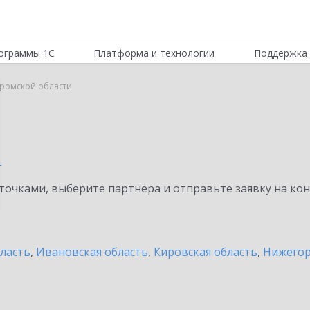
ограммы 1С
Платформа и технологии
Поддержка 
тромской области
и
очками, выберите партнёра и отправьте заявку на ко
бласть
,
Ивановская область
,
Кировская область
,
Нижегор