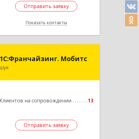
Отправить заявку
Отправить заявку
Показать контакты
Назад
1С:Франчайзинг. Мобитс
1С:Франчайзинг. Мобитс
Шуя
Подробнее
Клиентов на сопровождении
13
Отправить заявку
Отправить заявку