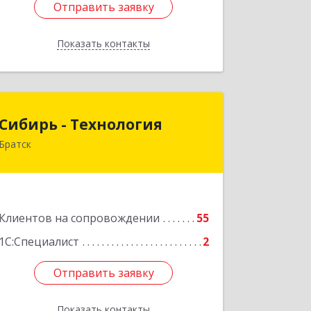
Отправить заявку
Отправить заявку
Показать контакты
Назад
Сибирь - Технология
Сибирь - Технология
Братск
665710, Иркутская обл, Братск г,
Снежная (Центральный ж/р) ул, дом
№ 13
Подробнее
Клиентов на сопровождении
55
1С:Специалист
2
Отправить заявку
Отправить заявку
Показать контакты
Назад