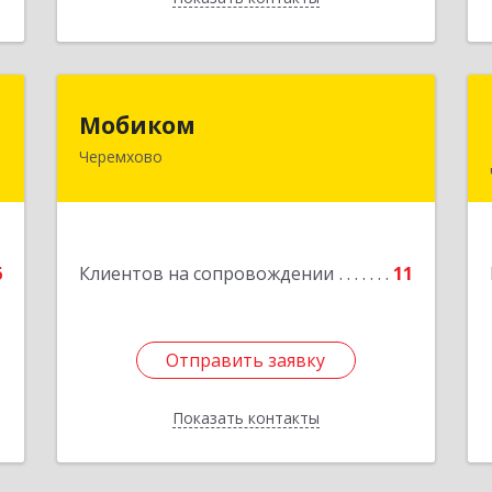
"
Мобиком
Мобиком
Черемхово
,
Подробнее
8
е
6
Клиентов на сопровождении
11
Отправить заявку
Отправить заявку
Показать контакты
Назад