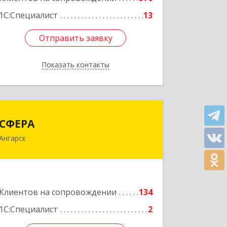
1С:Специалист
13
Отправить заявку
Отправить заявку
Показать контакты
Назад
СФЕРА
СФЕРА
Ангарск
665816, Иркутская обл, Ангарск г, 177-
й кв-л, дом № 6, оф.159
Подробнее
Клиентов на сопровождении
134
1С:Специалист
2