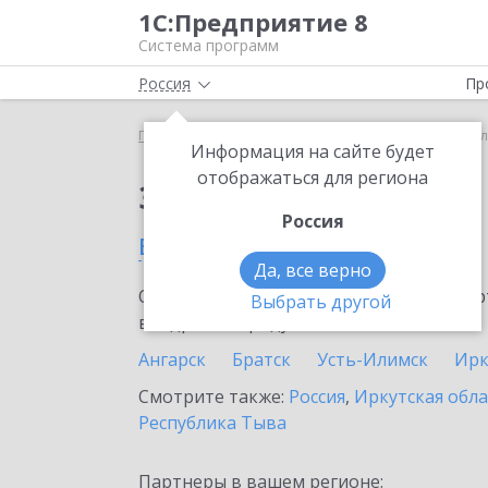
1С:Предприятие 8
Система программ
Россия
Пр
Главная
Сервисы ИТС
1С-ЭДО
1С-ЭДО в Шел
Информация на сайте будет
отображаться для региона
Заказать 1С-ЭДО
Россия
в Шелехове
Да, все верно
Ознакомьтесь с информационными карт
Выбрать другой
внедрение продукта.
Ангарск
Братск
Усть-Илимск
Ирк
Смотрите также:
Россия
,
Иркутская обла
Республика Тыва
Партнеры в вашем регионе: