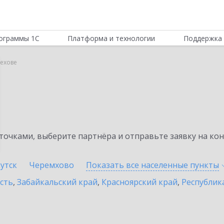
ограммы 1С
Платформа и технологии
Поддержка 
ехове
очками, выберите партнёра и отправьте заявку на ко
утск
Черемхово
Показать все населенные
пункты
сть
,
Забайкальский край
,
Красноярский край
,
Республик