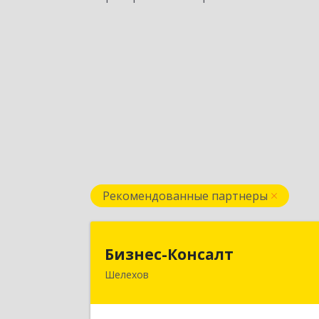
Рекомендованные партнеры
Бизнес-Консал
Бизнес-Консалт
Шелехов
666034, Иркутская обл, Шелехов г
Култукский тракт у