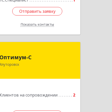
1С:Специалист
1
Отправить заявку
Отправить заявку
Показать контакты
Назад
Оптимум-С
Оптимум-С
Ялуторовск
Подробнее
Клиентов на сопровождении
2