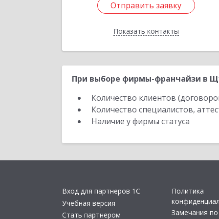
Отправить заявку
Отправить заявку
Показать контакты
Назад
При выборе фирмы-франчайзи в Щу
Количество клиентов (договоро
Количество специалистов, атте
Наличие у фирмы статуса
Вход для партнеров 1С
Политика
конфиденциа
Учебная версия
Замечания по
Стать партнером