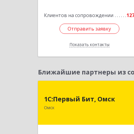
Бурабайский район, г.Щучинск
ул.Боровская д.85 к.8
Клиентов на сопровождении
12
Подробне
Отправить заявку
Отправить заявку
Показать контакты
Назад
Ближайшие партнеры из со
1С:Первый Бит, Омс
1С:Первый Бит, Омск
644099, Омская обл, Омск г, Гагарин
Омск
ул, дом № 14, оф.20
Подробне