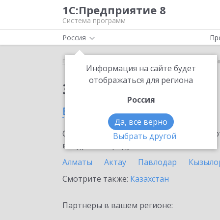
1С:Предприятие 8
Система программ
Россия
Пр
Главная
Сервисы ИТС
1С-ЭДО
1С-ЭДО в Щуч
Информация на сайте будет
отображаться для региона
Заказать 1С-ЭДО
Россия
в Щучинске
Да, все верно
Ознакомьтесь с информационными карт
Выбрать другой
внедрение продукта.
Алматы
Актау
Павлодар
Кызыло
Смотрите также:
Казахстан
Партнеры в вашем регионе: