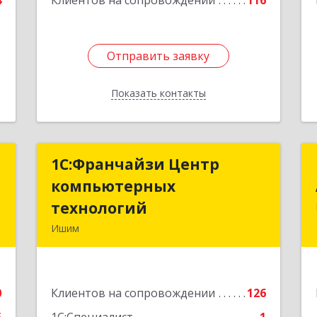
4
Клиентов на сопровождении
116
Отправить заявку
Отправить заявку
Показать контакты
Назад
я
1С:Франчайзи Центр
1С:Франчайзи Центр
х
компьютерных
компьютерных
"
технологий
технологий
Ишим
-
627750, Тюменская обл, Ишим г, 30
6
лет ВЛКСМ ул, дом № 28/2
0
Клиентов на сопровождении
126
е
Подробнее