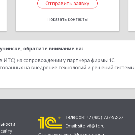
Отправить заявку
Отправить заявку
Показать контакты
Назад
чинске, обратите внимание на:
в ИТС) на сопровождении у партнера фирмы 1С.
стованных на внедрение технологий и решений системы
Телефон:
+7 (495) 737-92-57
льности
Email:
site_v8@1c.ru
 сайту
Отдел продаж:
г. Москва
,
улица