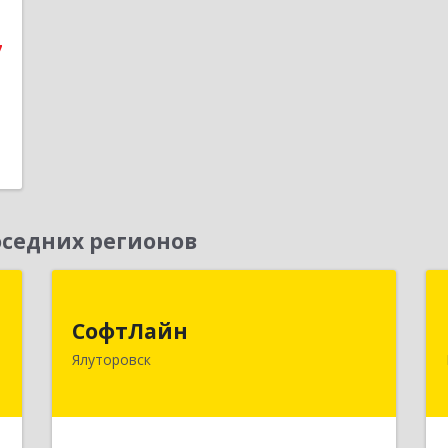
,
4
7
е
седних регионов
к
СофтЛайн
СофтЛайн
а
627010, Тюменская обл, Ялуторовский
Ялуторовск
8
р-н, Ялуторовск г, Ленина ул, дом №
28
е
Подробнее