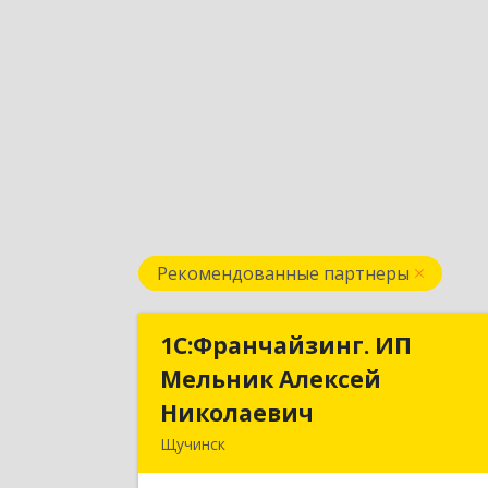
Рекомендованные партнеры
1С:Франчайзинг. ИП
1С:Франчайзинг. И
Мельник Алексей
Мельник Алексе
Николаевич
Николаеви
Щучинск
КАЗАХСТАН, 021700, Акмолинская обл.