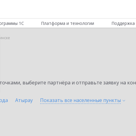
ограммы 1С
Платформа и технологии
Поддержка 
инске
очками, выберите партнёра и отправьте заявку на ко
рда
Атырау
Показать все населенные
пункты