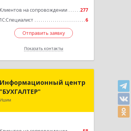
Клиентов на сопровождении
277
1С:Специалист
6
Отправить заявку
Отправить заявку
Показать контакты
Назад
Информационный центр
Информационный центр
"БУХГАЛТЕР"
"БУХГАЛТЕР"
Ишим
627750, Тюменская обл, Ишим г,
Советская ул, дом № 16
Подробнее