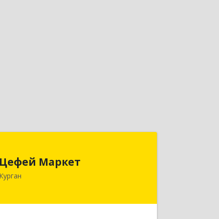
Цефей Маркет
Цефей Маркет
640002, Курганская обл, Курган г,
Курган
М.Горького ул, дом № 35/1
Подробнее