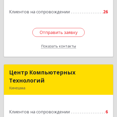
Подробнее
Клиентов на сопровождении
26
Отправить заявку
Отправить заявку
Показать контакты
Назад
Центр Компьютерных
Центр Компьютерных
Технологий
Технологий
Кинешма
155800, Ивановская обл, Кинешма г, Вичугская
ул, дом № 106
Клиентов на сопровождении
6
Подробнее