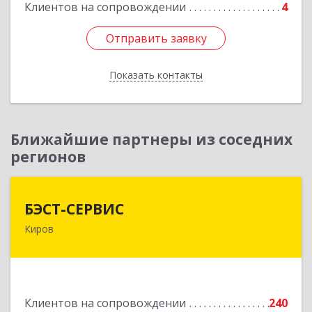
Клиентов на сопровождении
4
Отправить заявку
Отправить заявку
Показать контакты
Назад
Ближайшие партнеры из соседних
регионов
БЭСТ-СЕРВИС
БЭСТ-СЕРВИС
Киров
610045, Кировская обл, Киров г, Дмитрия
Козулева ул, дом № 2, корпус 1
Подробнее
Клиентов на сопровождении
240