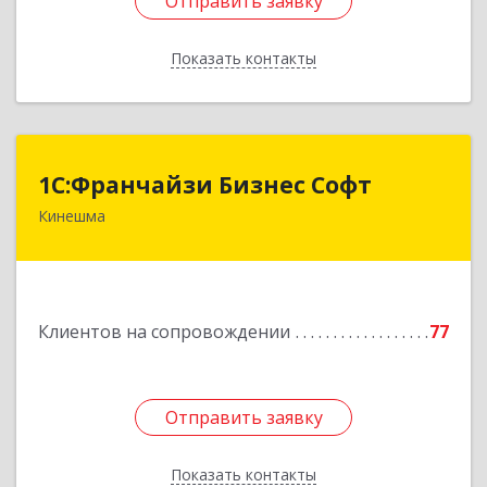
Отправить заявку
Отправить заявку
Показать контакты
Назад
1С:Франчайзи Бизнес Софт
1С:Франчайзи Бизнес Софт
Кинешма
155800, Ивановская обл, Кинешма г, Жуковская
ул, дом № 10
Подробнее
Клиентов на сопровождении
77
Отправить заявку
Отправить заявку
Показать контакты
Назад