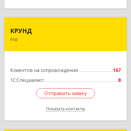
КРУНД
КРУНД
Бор
606440, Нижегородская обл, Бор г,
Профсоюзная ул, дом № 6
Подробнее
Клиентов на сопровождении
167
1С:Специалист
8
Отправить заявку
Отправить заявку
Показать контакты
Назад