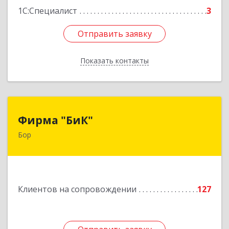
1С:Специалист
3
Отправить заявку
Отправить заявку
Показать контакты
Назад
Фирма "БиК"
Фирма "БиК"
Бор
606440, Нижегородская обл, Бор г, Советская
ул, дом № 11
Подробнее
Клиентов на сопровождении
127