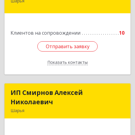
Шарья
157505, Костромская область, город Шарья,
улица Краснухина, дом 6.
Подробнее
Клиентов на сопровождении
10
Отправить заявку
Отправить заявку
Показать контакты
Назад
ИП Смирнов Алексей
ИП Смирнов Алексей
Николаевич
Николаевич
Шарья
Подробнее