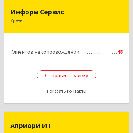
Информ Сервис
Информ Сервис
Урень
606800, Нижегородская обл, Уренский р-н,
Урень г, Ленина ул, дом № 95 А
Подробнее
Клиентов на сопровождении
48
Отправить заявку
Отправить заявку
Показать контакты
Назад
Априори ИТ
Априори ИТ