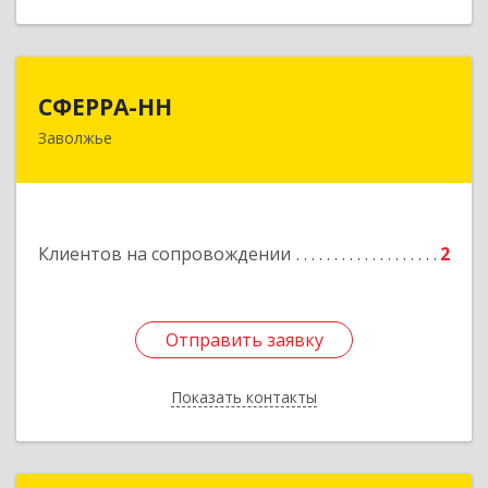
СФЕРРА-НН
СФЕРРА-НН
Заволжье
Подробнее
Клиентов на сопровождении
2
Отправить заявку
Отправить заявку
Показать контакты
Назад