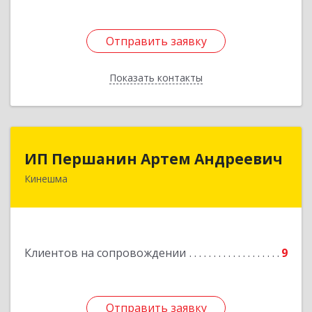
Отправить заявку
Отправить заявку
Показать контакты
Назад
ИП Першанин Артем Андреевич
ИП Першанин Артем Андреевич
Кинешма
Подробнее
Клиентов на сопровождении
9
Отправить заявку
Отправить заявку