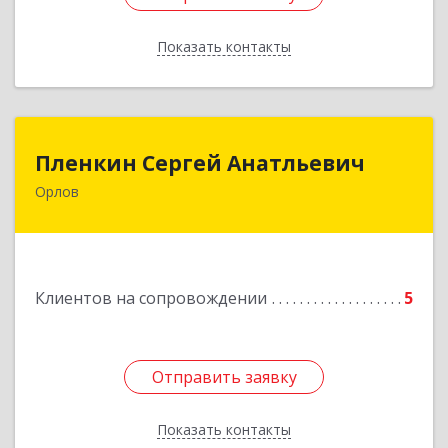
Показать контакты
Назад
Пленкин Сергей Анатльевич
Пленкин Сергей Анатльевич
Орлов
612 270, 612270, Кировская обл, , Орлов г,
Ленина ул, дом. 128
Подробнее
Клиентов на сопровождении
5
Отправить заявку
Отправить заявку
Показать контакты
Назад