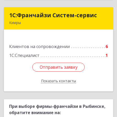
1С:Франчайзи Систем-сервис
1С:Франчайзи Систем-сервис
Кимры
171506, Тверская обл, Кимры г, Карла
Либкнехта ул, дом № 25
Клиентов на сопровождении
6
Подробнее
1С:Специалист
1
Отправить заявку
Отправить заявку
Показать контакты
Назад
При выборе фирмы-франчайзи в Рыбинске,
обратите внимание на: