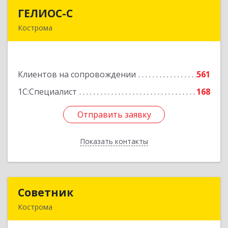
ГЕЛИОС-С
ГЕЛИОС-С
Кострома
156026, Костромская обл, г.о. город Кострома,
Кострома г, Советская ул, дом № 136а
Клиентов на сопровождении
561
Подробнее
1С:Специалист
168
Отправить заявку
Отправить заявку
Показать контакты
Назад
Советник
Советник
Кострома
156000, Костромская обл, Кострома г, Ерохова