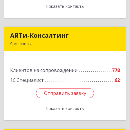
Показать контакты
Назад
АйТи-Консалтинг
АйТи-Консалтинг
Ярославль
150007, Ярославская обл, Ярославль г, Урочская
ул, дом № 19, пом.28
Клиентов на сопровождении
778
Подробнее
1С:Специалист
62
Отправить заявку
Отправить заявку
Показать контакты
Назад