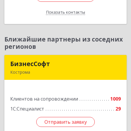
Показать контакты
Назад
Ближайшие партнеры из соседних
регионов
БизнесСофт
БизнесСофт
Кострома
156016, Костромская обл, Кострома г,
Профсоюзная ул, дом № 14а, пом.1, каб. 3
Клиентов на сопровождении
1009
Подробнее
1С:Специалист
29
Отправить заявку
Отправить заявку