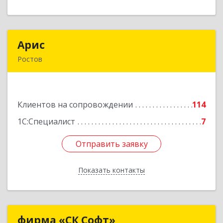
Арис
Арис
Ростов
152150, Ярославская обл, Ростовский р-н,
Ростов г, Пионерский проезд, дом № 3
Клиентов на сопровождении
114
Подробнее
1С:Специалист
7
Отправить заявку
Отправить заявку
Показать контакты
Назад
фирма «СК Софт»
фирма «СК Софт»