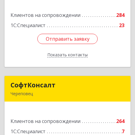
ул, дом № 3а, пом.2-12
Клиентов на сопровождении
284
Подробнее
1С:Специалист
23
Отправить заявку
Отправить заявку
Показать контакты
Назад
СофтКонсалт
СофтКонсалт
Череповец
162614, Вологодская обл, Череповец г,
М.Горького ул, дом № 32, оф.611/2
Клиентов на сопровождении
264
Подробнее
1С:Специалист
7