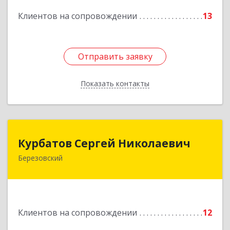
Подробнее
Клиентов на сопровождении
13
Отправить заявку
Отправить заявку
Показать контакты
Назад
Курбатов Сергей Николаевич
Курбатов Сергей Николаевич
Березовский
623 701, 623701, Свердловская обл,
Березовский г, Театральная ул, д. 28, кв.43
Подробнее
Клиентов на сопровождении
12