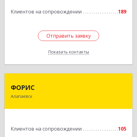
Подробнее
Клиентов на сопровождении
189
Отправить заявку
Отправить заявку
Показать контакты
Назад
ФОРИС
ФОРИС
Алапаевск
624601, Свердловская обл, Алапаевск г, Ленина
ул, дом № 9
Подробнее
Клиентов на сопровождении
105