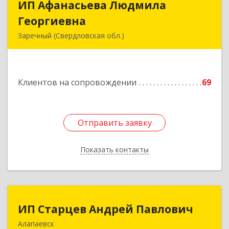
ИП Афанасьева Людмила
ИП Афанасьева Людмила
Георгиевна
Георгиевна
Заречный (Свердловская обл.)
624250, Свердловская обл, Заречный г,
Алещенкова ул, дом № 4, кв.46
Клиентов на сопровождении
69
Подробнее
Отправить заявку
Отправить заявку
Показать контакты
Назад
ИП Старцев Андрей Павлович
ИП Старцев Андрей Павлович
Алапаевск
624601, Свердловская обл, Алапаевск г,