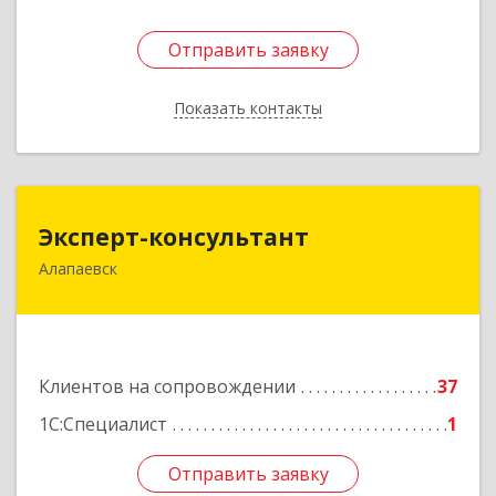
Отправить заявку
Отправить заявку
Показать контакты
Назад
Эксперт-консультант
Эксперт-консультант
Алапаевск
624600, Свердловская обл, Алапаевск г,
Братьев Смольниковых ул, дом № 34-18
Подробнее
Клиентов на сопровождении
37
1С:Специалист
1
Отправить заявку
Отправить заявку