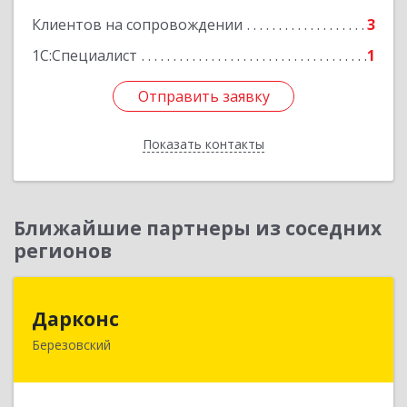
Клиентов на сопровождении
3
1С:Специалист
1
Отправить заявку
Отправить заявку
Показать контакты
Назад
Ближайшие партнеры из соседних
регионов
Дарконс
Дарконс
Березовский
623700, Свердловская обл, Березовский г,
Строителей ул, дом № 4, оф.418