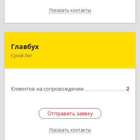
Показать контакты
Назад
Главбух
Главбух
Сухой Лог
624800, Свердловская обл, Сухой Лог г,
Артиллеристов ул, дом № 41, кв.28
Подробнее
Клиентов на сопровождении
2
Отправить заявку
Отправить заявку
Показать контакты
Назад