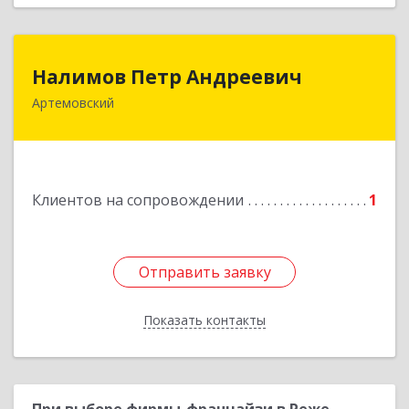
Налимов Петр Андреевич
Налимов Петр Андреевич
Артемовский
623780, Свердловская обл, Артемовский г,
Добролюбова ул, дом № 25
Подробнее
Клиентов на сопровождении
1
Отправить заявку
Отправить заявку
Показать контакты
Назад