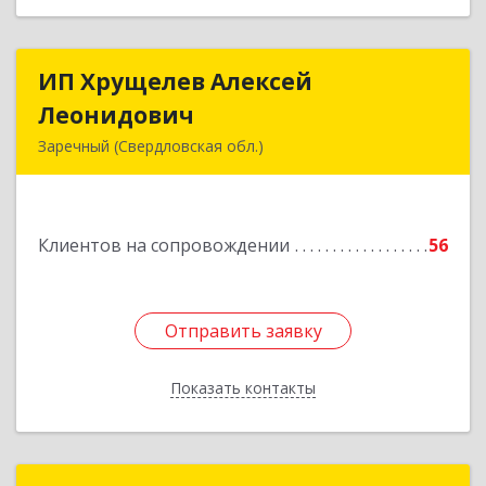
ИП Хрущелев Алексей
ИП Хрущелев Алексей
Леонидович
Леонидович
Заречный (Свердловская обл.)
624250, Свердловская обл, Заречный г,
Курчатова ул, дом № 27/2, кв.57
Клиентов на сопровождении
56
Подробнее
Отправить заявку
Отправить заявку
Показать контакты
Назад