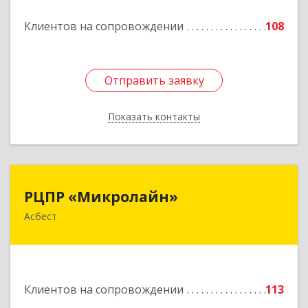
Подробнее
Клиентов на сопровождении
108
Отправить заявку
Отправить заявку
Показать контакты
Назад
РЦПР «Микролайн»
РЦПР «Микролайн»
Асбест
624272, Свердловская обл, Асбест г, имени В.И.
Ленина пр-кт, Здание № 29, оф.301
Подробнее
Клиентов на сопровождении
113