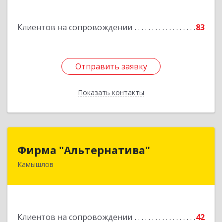
Подробнее
Клиентов на сопровождении
83
Отправить заявку
Отправить заявку
Показать контакты
Назад
Фирма "Альтернатива"
Фирма "Альтернатива"
Камышлов
624860, Свердловская обл, Камышлов г, Ленина
ул, дом № 30
Подробнее
Клиентов на сопровождении
42