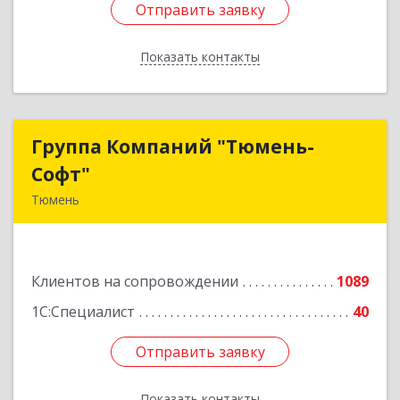
Отправить заявку
Отправить заявку
Показать контакты
Назад
Группа Компаний "Тюмень-
Группа Компаний "Тюмень-
Софт"
Софт"
Тюмень
625048, Тюменская обл, Тюмень г, Салтыкова-
Щедрина ул, дом № 44/4
Клиентов на сопровождении
1089
Подробнее
1С:Специалист
40
Отправить заявку
Отправить заявку
Показать контакты
Назад