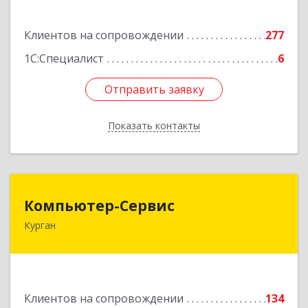
Подробнее
Клиентов на сопровождении
277
1С:Специалист
6
Отправить заявку
Отправить заявку
Показать контакты
Назад
Компьютер-Сервис
Компьютер-Сервис
Курган
640022, Курганская обл, Курган г, Василия
Блюхера ул, дом № 30, пом.1
Подробнее
Клиентов на сопровождении
134