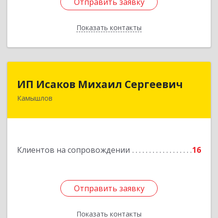
Отправить заявку
Отправить заявку
Показать контакты
Назад
ИП Исаков Михаил Сергеевич
ИП Исаков Михаил Сергеевич
Камышлов
624860, Свердловская обл, Камышлов г, Ленина
ул, дом № 20
Подробнее
Клиентов на сопровождении
16
Отправить заявку
Отправить заявку
Показать контакты
Назад