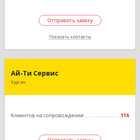
Отправить заявку
Отправить заявку
Показать контакты
Назад
Ай-Ти Сервис
Ай-Ти Сервис
Курган
640032, Курганская обл, г.о. Город Курган,
Курган г, Бажова ул, дом № 49, оф.304
Подробнее
Клиентов на сопровождении
116