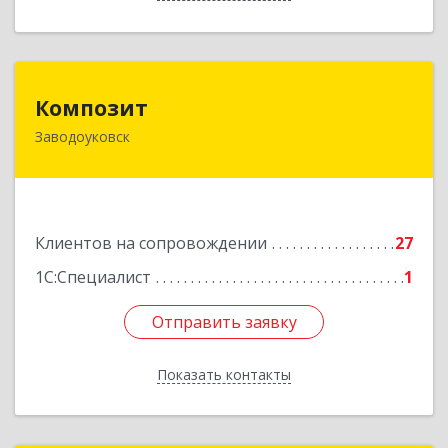
Композит
Композит
Заводоуковск
627140, Тюменская обл, Заводоуковский р-н,
Заводоуковск г, Шоссейная ул, дом № 156
Подробнее
Клиентов на сопровождении
27
1С:Специалист
1
Отправить заявку
Отправить заявку
Показать контакты
Назад