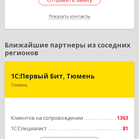
Отправить заявку
Отправить заявку
Показать контакты
Назад
Ближайшие партнеры из соседних
регионов
1С:Первый Бит, Тюмень
1С:Первый Бит, Тюмень
Тюмень
625000, Тюменская обл, Тюмень г, Республики
ул, дом № 61, оф.712
Подробнее
Клиентов на сопровождении
1363
1С:Специалист
81