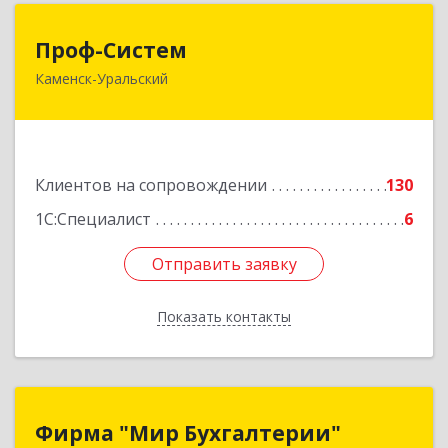
Проф-Систем
Проф-Систем
Каменск-Уральский
623406, Свердловская обл, Каменск-Уральский
г, Уральская ул, дом № 43, пом.110
Подробнее
Клиентов на сопровождении
130
1С:Специалист
6
Отправить заявку
Отправить заявку
Показать контакты
Назад
Фирма "Мир Бухгалтерии"
Фирма "Мир Бухгалтерии"