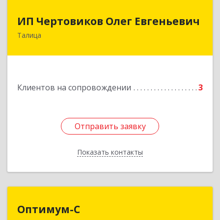
ИП Чертовиков Олег Евгеньевич
ИП Чертовиков Олег Евгеньевич
Талица
623640, Свердловская обл, Талица г, Ленина ул,
дом № 73, кв.31
Подробнее
Клиентов на сопровождении
3
Отправить заявку
Отправить заявку
Показать контакты
Назад
Оптимум-С
Оптимум-С