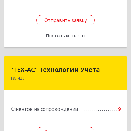
Отправить заявку
Отправить заявку
Показать контакты
Назад
"ТЕХ-АС" Технологии Учета
"ТЕХ-АС" Технологии Учета
Талица
623640, Свердловская обл, Талицкий р-н,
Талица г, Ленина ул, дом № 73, пом.9
Подробнее
Клиентов на сопровождении
9