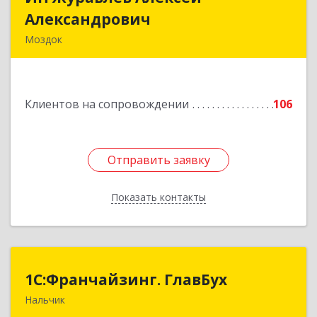
Александрович
Александрович
Моздок
363750, Северная Осетия - Алания Респ, Моздок
г, Кирова ул, дом № 41
Клиентов на сопровождении
106
Подробнее
Отправить заявку
Отправить заявку
Показать контакты
Назад
1С:Франчайзинг. ГлавБух
1С:Франчайзинг. ГлавБух
Нальчик
360000, Кабардино-Балкарская Респ, Нальчик г,