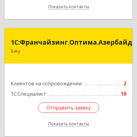
Показать контакты
Назад
:Франчайзинг.Оптима.Азербайджан
1С:Франчайзинг.Оптима.Азербайд
Баку
Азербайджан, Баку, AZ1075, улица Ахмед
Раджабли 156, Пентхаус 63
Подробнее
Клиентов на сопровождении
2
1С:Специалист
19
Отправить заявку
Отправить заявку
Показать контакты
Назад