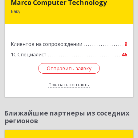
Marco Computer Technology
Баку
370010, Баку, Азербайджан, ул.Низами, 125/26
Подробнее
Клиентов на сопровождении
9
1С:Специалист
46
Отправить заявку
Отправить заявку
Показать контакты
Назад
Ближайшие партнеры из соседних
регионов