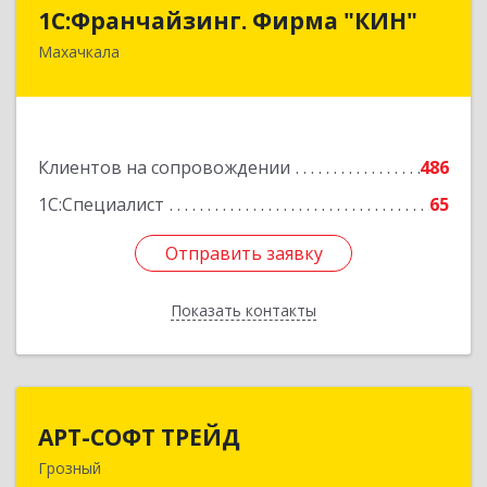
1С:Франчайзинг. Фирма "КИН"
1С:Франчайзинг. Фирма "КИН"
Махачкала
367030, Дагестан Респ, Махачкала г, И.Казака
ул, дом № 31
Подробнее
Клиентов на сопровождении
486
1С:Специалист
65
Отправить заявку
Отправить заявку
Показать контакты
Назад
АРТ-СОФТ ТРЕЙД
АРТ-СОФТ ТРЕЙД
Грозный
364013, Чеченская Респ, Грозный г, Полярников