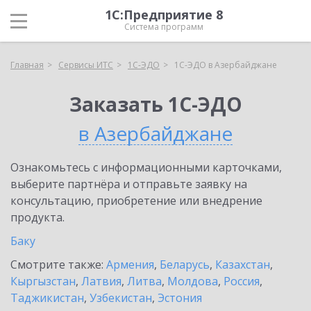
1С:Предприятие 8
Система программ
Главная
Сервисы ИТС
1С-ЭДО
1С-ЭДО в Азербайджане
Заказать 1С-ЭДО
в Азербайджане
Ознакомьтесь с информационными карточками,
выберите партнёра и отправьте заявку на
консультацию, приобретение или внедрение
продукта.
Баку
Смотрите также:
Армения
,
Беларусь
,
Казахстан
,
Кыргызстан
,
Латвия
,
Литва
,
Молдова
,
Россия
,
Таджикистан
,
Узбекистан
,
Эстония