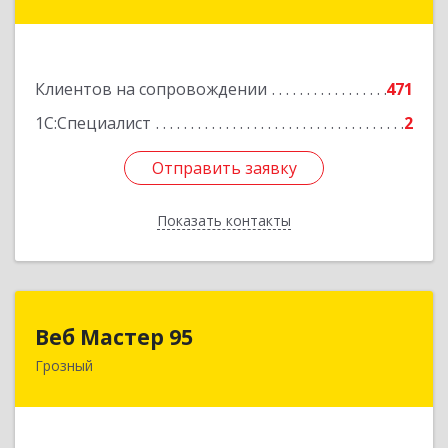
ул, дом № 36А
Подробнее
Клиентов на сопровождении
471
1С:Специалист
2
Отправить заявку
Отправить заявку
Показать контакты
Назад
Веб Мастер 95
Веб Мастер 95
Грозный
364050, Чеченская Респ, Грозный г, Им
Гайрбекова Муслима Гайрбековича ул, дом №
72