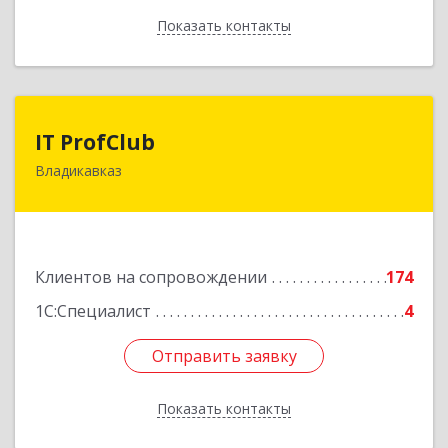
Показать контакты
Назад
IT ProfClub
IT ProfClub
Владикавказ
362045, Северная Осетия - Алания Респ,
Владикавказ г, Международная ул, дом № 2 "А",
этаж 5, каб.507
Подробнее
Клиентов на сопровождении
174
1С:Специалист
4
Отправить заявку
Отправить заявку
Показать контакты
Назад