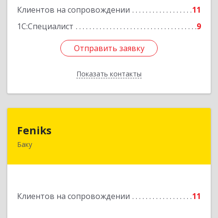
Клиентов на сопровождении
11
1С:Специалист
9
Отправить заявку
Отправить заявку
Показать контакты
Назад
Feniks
Feniks
Баку
AZ1029, Азербайджан, г.Баку, пр. Г. Алиева 187Б,
корпус С, офис 606
Подробнее
Клиентов на сопровождении
11