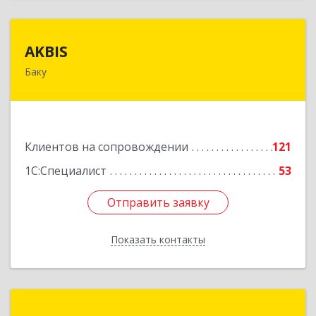
AKBIS
AKBIS
Баку
AZ1007, Азербайджан, г. Баку, ул. Ак. Мирали
Гашгая, квартал 748, кв. 2
Подробнее
Клиентов на сопровождении
121
1С:Специалист
53
Отправить заявку
Отправить заявку
Показать контакты
Назад
Marco Computer Technology