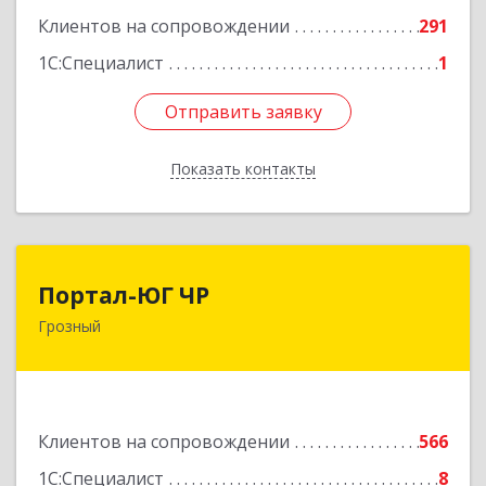
Подробнее
Клиентов на сопровождении
291
1С:Специалист
1
Отправить заявку
Отправить заявку
Показать контакты
Назад
Портал-ЮГ ЧР
Портал-ЮГ ЧР
Грозный
364906, Чеченская Респ, Грозный г, Путина пр-
кт, дом № 30
Подробнее
Клиентов на сопровождении
566
1С:Специалист
8