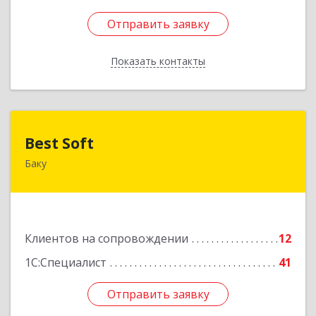
Отправить заявку
Отправить заявку
Показать контакты
Назад
Best Soft
Best Soft
Баку
Азербайджан, Баку, AZ1029, Пр. Г. Алиева 95,
Qafqaz Business Center
Подробнее
Клиентов на сопровождении
12
1С:Специалист
41
Отправить заявку
Отправить заявку