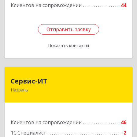
Клиентов на сопровождении
44
Отправить заявку
Отправить заявку
Показать контакты
Назад
Сервис-ИТ
Сервис-ИТ
Назрань
386102, Ингушетия Респ, Назрань г,
Центральный округ тер, Московская ул, дом №
7, этаж 2, офис 1
Подробнее
Клиентов на сопровождении
46
1С:Специалист
2