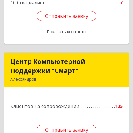
1С:Специалист
7
Отправить заявку
Отправить заявку
Показать контакты
Назад
Центр Компьютерной
Центр Компьютерной
Поддержки "Смарт"
Поддержки "Смарт"
Александров
601650, Владимирская обл, Александровский р-
н, Александров г, Институтская ул, дом № 1,
ком.74
Клиентов на сопровождении
105
Подробнее
Отправить заявку
Отправить заявку