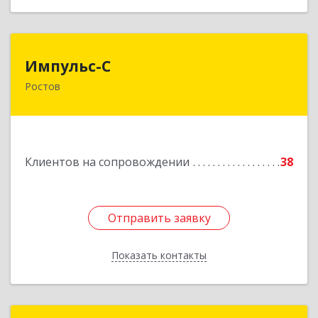
Импульс-С
Импульс-С
Ростов
152151, Ярославская обл, Ростовский р-н,
Ростов г, Карла Маркса ул, дом № 10
Подробнее
Клиентов на сопровождении
38
Отправить заявку
Отправить заявку
Показать контакты
Назад