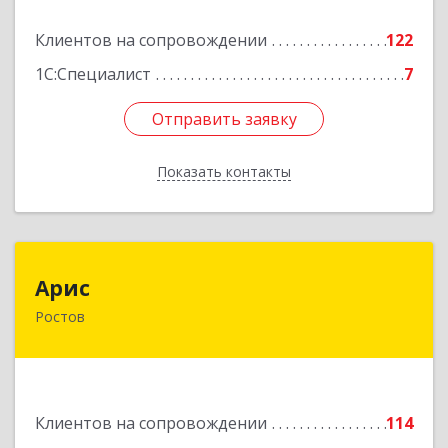
Подробнее
Клиентов на сопровождении
122
1С:Специалист
7
Отправить заявку
Отправить заявку
Показать контакты
Назад
Арис
Арис
Ростов
152150, Ярославская обл, Ростовский р-н,
Ростов г, Пионерский проезд, дом № 3
Подробнее
Клиентов на сопровождении
114