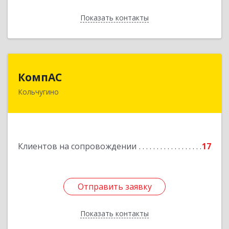
Показать контакты
Назад
КомпАС
КомпАС
Кольчугино
601782, Владимирская область, г.Кольчугино,
ул.Больничная, д.20
Подробнее
Клиентов на сопровождении
17
Отправить заявку
Отправить заявку
Показать контакты
Назад