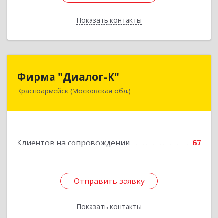
Показать контакты
Назад
Фирма "Диалог-К"
Фирма "Диалог-К"
Красноармейск (Московская обл.)
141292, Московская обл, Красноармейск г,
Комсомольская ул, дом № 4, пом.25
Подробнее
Клиентов на сопровождении
67
Отправить заявку
Отправить заявку
Показать контакты
Назад