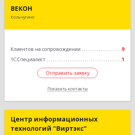
ВЕКОН
ВЕКОН
Кольчугино
601785, Владимирская обл, Кольчугинский р-н,
Кольчугино г, 3 Интернационала ул, дом № 38
Подробнее
Клиентов на сопровождении
9
1С:Специалист
1
Отправить заявку
Отправить заявку
Показать контакты
Назад
Центр информационных
Центр информационных
технологий "Виртэкс"
технологий "Виртэкс"