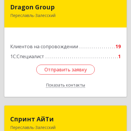
Dragon Group
Dragon Group
Переславль-Залесский
152020, Ярославская обл, Переславль-
Залесский г, Советская ул, дом № 37, оф.304, 307
Подробнее
Клиентов на сопровождении
19
1С:Специалист
1
Отправить заявку
Отправить заявку
Показать контакты
Назад
Спринт АйТи
Спринт АйТи
Переславль-Залесский
152025, Ярославская обл, Переславль-