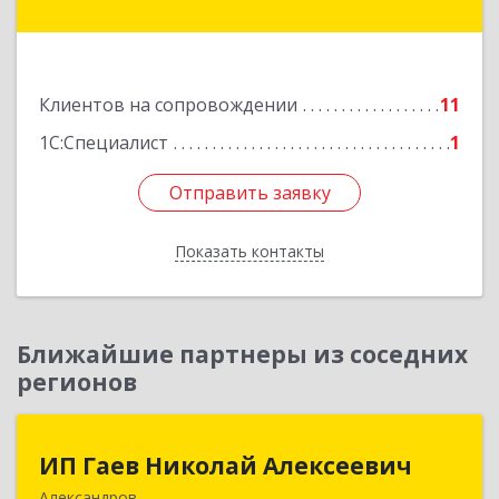
Залесский г, Менделеева ул, дом № 18, кв.7
Подробнее
Клиентов на сопровождении
11
1С:Специалист
1
Отправить заявку
Отправить заявку
Показать контакты
Назад
Ближайшие партнеры из соседних
регионов
ИП Гаев Николай Алексеевич
ИП Гаев Николай Алексеевич
Александров