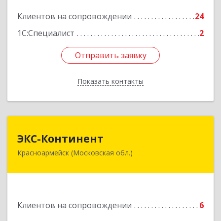
Подробнее
Клиентов на сопровождении
24
1С:Специалист
2
Отправить заявку
Отправить заявку
Показать контакты
Назад
ЭКС-Континент
ЭКС-Континент
Красноармейск (Московская обл.)
141292, Московская область, Красноармейск,
микрорайон "Северный", дом № 23, кв.79
Подробнее
Клиентов на сопровождении
6