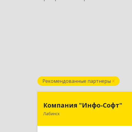
Рекомендованные партнеры
Компания "Инфо-Софт
Компания "Инфо-Софт"
Лабинск
352500, Краснодарский край
Лабинский р-н, Лабинск г
Константинова ул, дом № 7