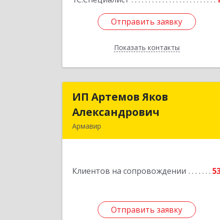
Отправить заявку
Отправить заявку
Показать контакты
Назад
ИП Артемов Яков
ИП Артемов Яко
Александрович
Александрови
Армавир
Подробне
Клиентов на сопровождении
5
Отправить заявку
Отправить заявку