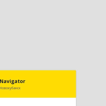
Navigator
Navigator
Новокубанск
352240, Краснодарский край,
Новокубанск г, Пушкина ул, дом № 67