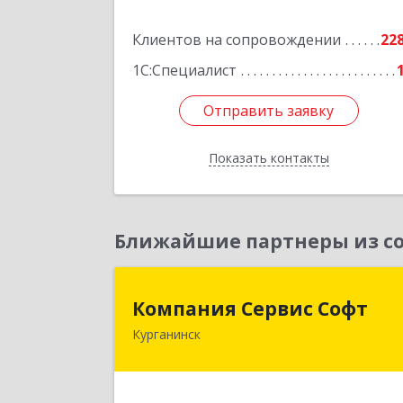
Подробне
Клиентов на сопровождении
22
1С:Специалист
Отправить заявку
Отправить заявку
Показать контакты
Назад
Ближайшие партнеры из со
Компания Сервис Соф
Компания Сервис Софт
Курганинск
352430, Краснодарский край
Курганинск г, Розы Люксембург ул
дом № 33