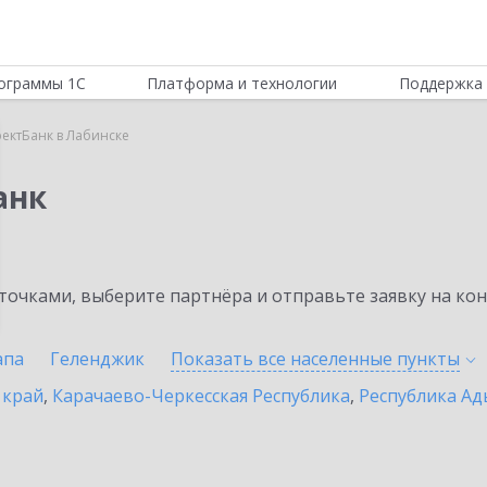
ограммы 1С
Платформа и технологии
Поддержка 
ектБанк в Лабинске
анк
очками, выберите партнёра и отправьте заявку на ко
апа
Геленджик
Показать все населенные
пункты
 край
,
Карачаево-Черкесская Республика
,
Республика Ад