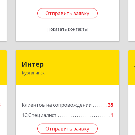
Отправить заявку
Отправить заявку
Показать контакты
Назад
в
Интер
Интер
ч
Курганинск
352430, Краснодарский край,
Курганинск г, Матросова ул, дом №
151
е
Подробнее
3
Клиентов на сопровождении
35
1С:Специалист
1
Отправить заявку
Отправить заявку