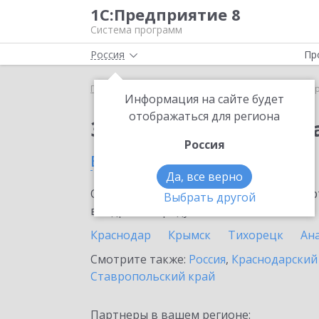
1С:Предприятие 8
Система программ
Россия
Пр
Главная
Сервисы ИТС
1С:ДиректБанк
1С:Дир
Информация на сайте будет
отображаться для региона
Заказать 1С:ДиректБ
Россия
в Лабинске
Да, все верно
Ознакомьтесь с информационными карт
Выбрать другой
внедрение продукта.
Краснодар
Крымск
Тихорецк
Ан
Смотрите также:
Россия
,
Краснодарский
Ставропольский край
Партнеры в вашем регионе: