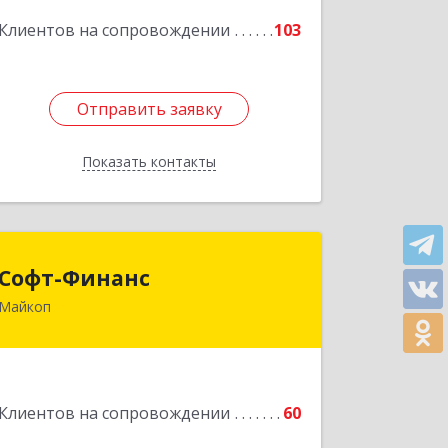
Подробнее
Клиентов на сопровождении
103
Отправить заявку
Отправить заявку
Показать контакты
Назад
Софт-Финанс
Софт-Финанс
Майкоп
385006, Адыгея Респ, Майкоп г,
Калинина ул, дом № 210С
Подробнее
Клиентов на сопровождении
60