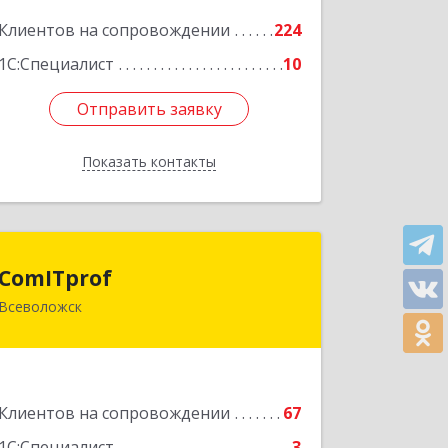
Клиентов на сопровождении
224
Подробнее
1С:Специалист
10
Отправить заявку
Отправить заявку
Показать контакты
Назад
ComITprof
ComITprof
Всеволожск
188643, Ленинградская обл,
Всеволожский р-н, Всеволожск г,
Невская ул, дом № 6, кв.18
Подробнее
Клиентов на сопровождении
67
1С:Специалист
3