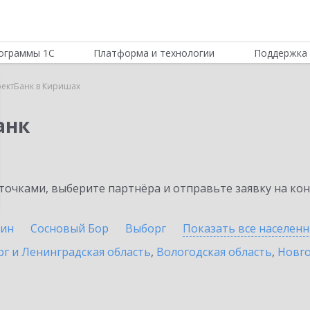
ограммы 1С
Платформа и технологии
Поддержка 
ектБанк в Киришах
анк
очками, выберите партнёра и отправьте заявку на ко
ин
Сосновый Бор
Выборг
Показать все населен
г и Ленинградская область
,
Вологодская область
,
Новго