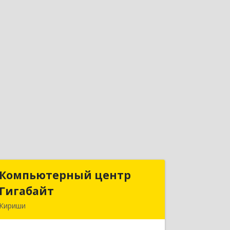
Компьютерный центр
Компьютерный центр
Гигабайт
Гигабайт
Кириши
187110, Ленинградская обл, Кириши г,
Нефтехимиков ул, дом № 31