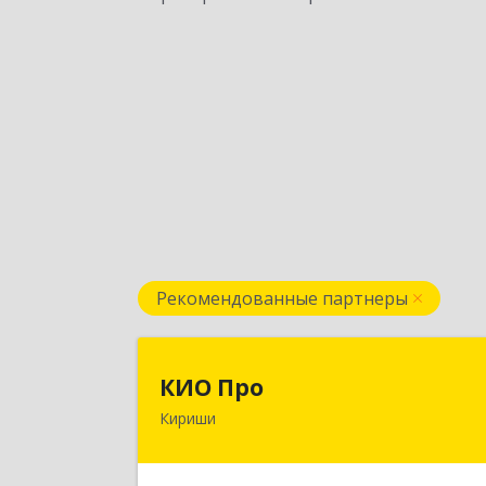
Рекомендованные партнеры
КИО Пр
КИО Про
Кириши
187110, Ленинградская обл, м.р-
Киришский, г.п. Киришское, Кириши г
Ленина пр-кт, дом № 17, пом.