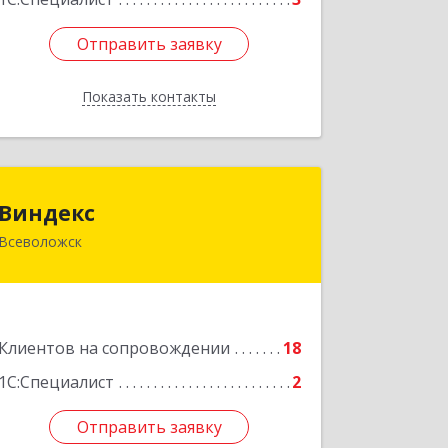
Отправить заявку
Отправить заявку
Показать контакты
Назад
Виндекс
Виндекс
Всеволожск
188643, Ленинградская обл,
Всеволожский р-н, Всеволожск г,
Шинников ул, дом № 2, корпус 5,
оф.47
Клиентов на сопровождении
18
Подробнее
1С:Специалист
2
Отправить заявку
Отправить заявку