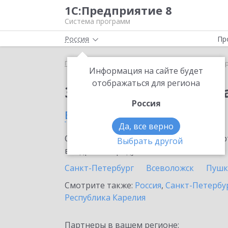
1С:Предприятие 8
Система программ
Россия
Пр
Главная
Сервисы ИТС
1С:ДиректБанк
1С:Дир
Информация на сайте будет
отображаться для региона
Заказать 1С:ДиректБ
Россия
в Киришах
Да, все верно
Ознакомьтесь с информационными карт
Выбрать другой
внедрение продукта.
Санкт-Петербург
Всеволожск
Пушк
Смотрите также:
Россия
,
Санкт-Петербур
Республика Карелия
Партнеры в вашем регионе: