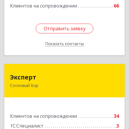
Клиентов на сопровождении
66
Отправить заявку
Отправить заявку
Показать контакты
Назад
Эксперт
Эксперт
Сосновый Бор
188544, Ленинградская обл, Сосновый Бор г, 50
лет Октября ул, дом № 1
Подробнее
Клиентов на сопровождении
34
1С:Специалист
3