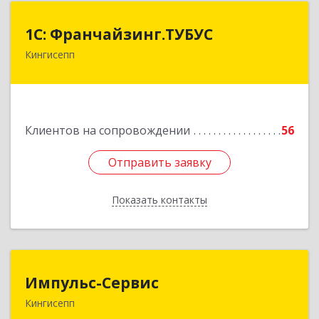
1С: Франчайзинг.ТУБУС
1С: Франчайзинг.ТУБУС
Кингисепп
Подробнее
Клиентов на сопровождении
56
Отправить заявку
Отправить заявку
Показать контакты
Назад
Импульс-Сервис
Импульс-Сервис
Кингисепп
188480, Ленинградская обл, Кингисеппский р-н,