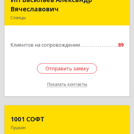
Вячеславович
Вячеславович
Сланцы
Ленинградская обл, Сланцы г, Спортивная ул,
дом № 2
Клиентов на сопровождении
89
Подробнее
Отправить заявку
Отправить заявку
Показать контакты
Назад
1001 СОФТ
1001 СОФТ
Пушкин
196608, Санкт-Петербург г, Пушкин г,