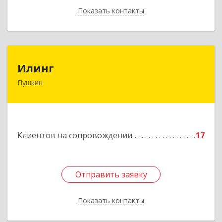
Показать контакты
Назад
Илинг
Илинг
Пушкин
196601, Санкт-Петербург г, Пушкин г,
Удаловская ул, дом № 19, корпус 2, лит. А,
пом.43,47
Подробнее
Клиентов на сопровождении
17
Отправить заявку
Отправить заявку
Показать контакты
Назад