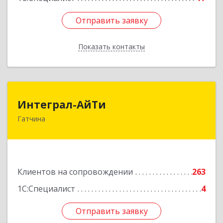
Отправить заявку
Отправить заявку
Показать контакты
Назад
Интеграл-АйТи
Интеграл-АйТи
Гатчина
188300, Ленинградская обл, Гатчинский р-н,
Гатчина г, 25 Октября пр-кт, дом № 42, литера
А, оф.412
Подробнее
Клиентов на сопровождении
263
1С:Специалист
4
Отправить заявку
Отправить заявку