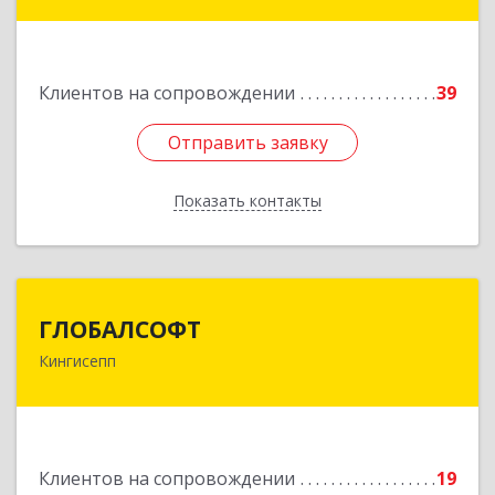
Кингисепп г, Воровского ул, дом № 40/15
Подробнее
Клиентов на сопровождении
39
Отправить заявку
Отправить заявку
Показать контакты
Назад
ГЛОБАЛСОФТ
ГЛОБАЛСОФТ
Кингисепп
188485, Ленинградская обл, Кингисеппский р-н,
Кингисепп г, Красногвардейская ул, дом № 6/13
Подробнее
Клиентов на сопровождении
19