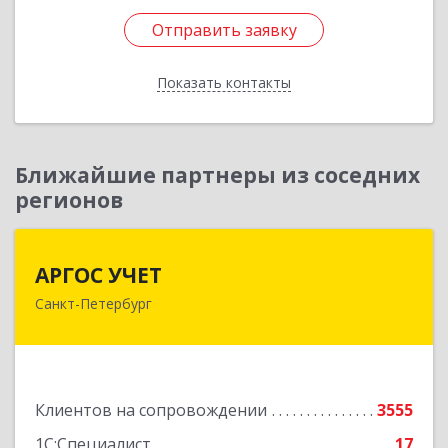
Отправить заявку
Отправить заявку
Показать контакты
Назад
Ближайшие партнеры из соседних
регионов
АРГОС УЧЕТ
АРГОС УЧЕТ
Санкт-Петербург
196191, Санкт-Петербург г, Конституции пл,
дом № 7, оф.416
Подробнее
Клиентов на сопровождении
3555
1С:Специалист
17