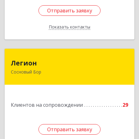
Отправить заявку
Отправить заявку
Показать контакты
Назад
Легион
Легион
Сосновый Бор
188544, Ленинградская обл, Сосновый Бор г,
Парковая ул, дом № 9
Подробнее
Клиентов на сопровождении
29
Отправить заявку
Отправить заявку