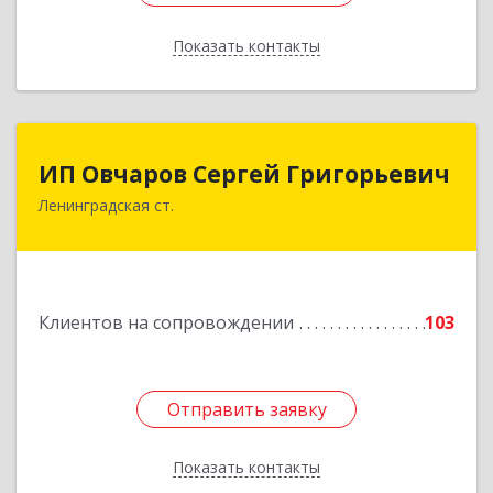
Показать контакты
Назад
ИП Овчаров Сергей Григорьевич
ИП Овчаров Сергей Григорьевич
Ленинградская ст.
353740, Краснодарский край, Ленинградский р-
н, Ленинградская ст-ца, Космонавтов ул, дом
№ 73
Подробнее
Клиентов на сопровождении
103
Отправить заявку
Отправить заявку
Показать контакты
Назад