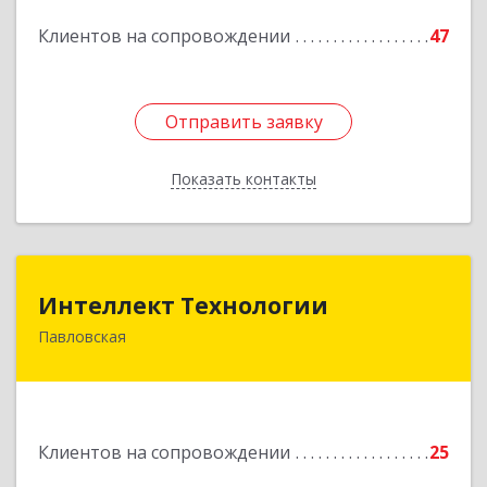
Подробнее
Клиентов на сопровождении
47
Отправить заявку
Отправить заявку
Показать контакты
Назад
Интеллект Технологии
Интеллект Технологии
Павловская
352040, Краснодарский край, Павловский р-н,
Павловская ст-ца, Октябрьская ул, дом № 214
Подробнее
Клиентов на сопровождении
25