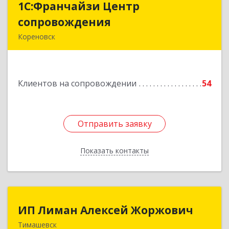
1С:Франчайзи Центр
1С:Франчайзи Центр
сопровождения
сопровождения
Кореновск
Подробнее
Клиентов на сопровождении
54
Отправить заявку
Отправить заявку
Показать контакты
Назад
ИП Лиман Алексей Жоржович
ИП Лиман Алексей Жоржович
Тимашевск
352731, Краснодарский край, Тимашевский р-н,