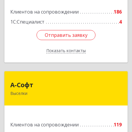
Подробнее
Клиентов на сопровождении
186
1С:Специалист
4
Отправить заявку
Отправить заявку
Показать контакты
Назад
А-Софт
А-Софт
Выселки
353100, Краснодарский край, Выселковский
район, Выселки ст-ца, Степная ул, дом № 1
Подробнее
Клиентов на сопровождении
119