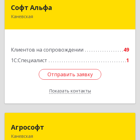
Софт Альфа
Софт Альфа
Каневская
353730, Краснодарский край, Каневской р-н,
Каневская ст-ца, Нестеренко ул, дом № 81
Подробнее
Клиентов на сопровождении
49
1С:Специалист
1
Отправить заявку
Отправить заявку
Показать контакты
Назад
Агрософт
Агрософт
Каневская
353730, Краснодарский край, Каневская ст-ца,