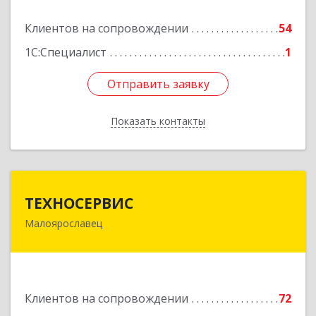
Подробнее
Клиентов на сопровождении
54
1С:Специалист
1
Отправить заявку
Отправить заявку
Показать контакты
Назад
ТЕХНОСЕРВИС
ТЕХНОСЕРВИС
Малоярославец
249094, Калужская обл, Малоярославецкий р-н,
Малоярославец г, Зеленая ул, дом № 2а
Подробнее
Клиентов на сопровождении
72