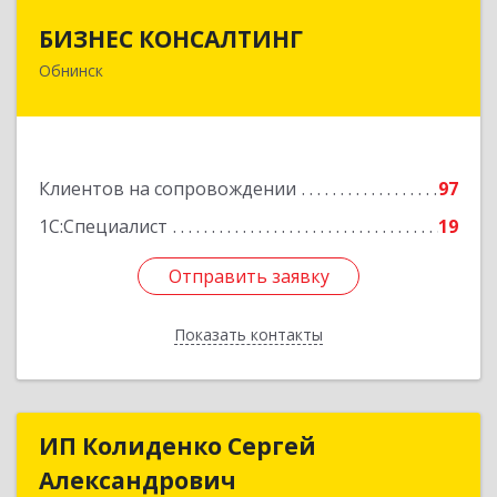
БИЗНЕС КОНСАЛТИНГ
БИЗНЕС КОНСАЛТИНГ
Обнинск
249032, Калужская обл, Обнинск г, Курчатова ул,
дом № 27/2, пом.281
Подробнее
Клиентов на сопровождении
97
1С:Специалист
19
Отправить заявку
Отправить заявку
Показать контакты
Назад
ИП Колиденко Сергей
ИП Колиденко Сергей
Александрович
Александрович