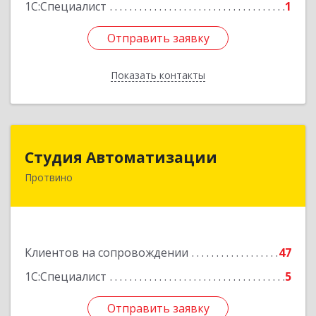
1С:Специалист
1
Отправить заявку
Отправить заявку
Показать контакты
Назад
Студия Автоматизации
Студия Автоматизации
Протвино
142281, Московская обл, Протвино г, Ленина
ул, дом № 39, оф.8
Подробнее
Клиентов на сопровождении
47
1С:Специалист
5
Отправить заявку
Отправить заявку