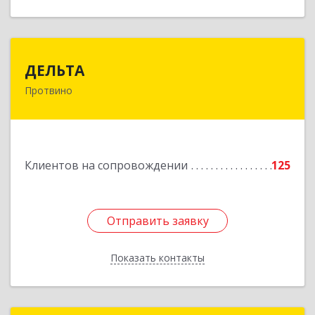
ДЕЛЬТА
ДЕЛЬТА
Протвино
142281, Московская обл, Протвино г,
Кременковское ш, дом № 9А
Подробнее
Клиентов на сопровождении
125
Отправить заявку
Отправить заявку
Показать контакты
Назад