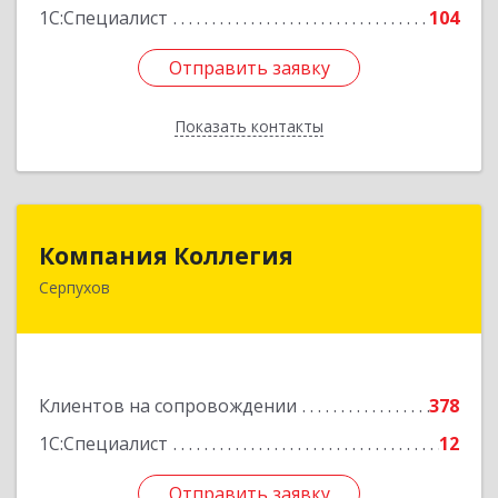
1С:Специалист
104
Отправить заявку
Отправить заявку
Показать контакты
Назад
Компания Коллегия
Компания Коллегия
Серпухов
142211, Московская обл, Серпухов г, Оборонная
ул, дом № 19
Подробнее
Клиентов на сопровождении
378
1С:Специалист
12
Отправить заявку
Отправить заявку