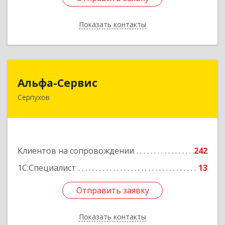
Показать контакты
Назад
Альфа-Сервис
Альфа-Сервис
Серпухов
142200, Московская обл, Серпухов г,
Красноармейская ул, дом № 35/60
Подробнее
Клиентов на сопровождении
242
1С:Специалист
13
Отправить заявку
Отправить заявку
Показать контакты
Назад