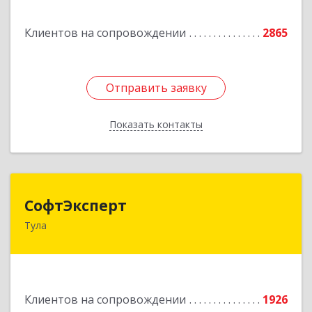
Подробнее
Клиентов на сопровождении
2865
Отправить заявку
Отправить заявку
Показать контакты
Назад
СофтЭксперт
СофтЭксперт
Тула
300013, Тульская обл, Тула г, Болдина ул, дом №
41А, пом.47, оф.1-4
Подробнее
Клиентов на сопровождении
1926