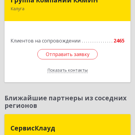
Калуга
248023, Калужская обл, Калуга г, Теренинский
пер, дом № 6, оф.403
Подробнее
Клиентов на сопровождении
2465
Отправить заявку
Отправить заявку
Показать контакты
Назад
Ближайшие партнеры из соседних
регионов
СервисКлауд
СервисКлауд