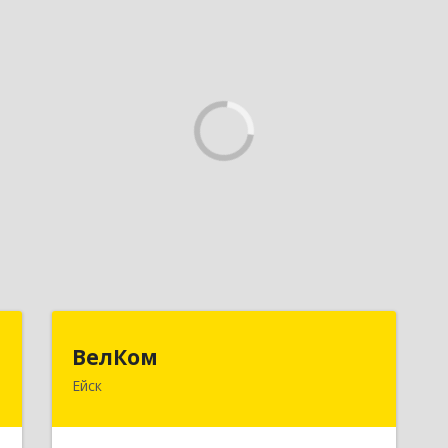
а
ВелКом
ВелКом
Ейск
й
353688, Краснодарский край, Ейский
,
р-н, Ейск г, Керченский пер, дом №
4
2/1, корпус 1