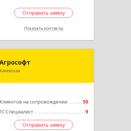
Отправить заявку
Отправить заявку
Показать контакты
Назад
Агрософт
Агрософт
Каневская
353730, Краснодарский край,
Каневская ст-ца, Гагарина ул, дом №
13
Подробнее
Клиентов на сопровождении
50
1С:Специалист
9
Отправить заявку
Отправить заявку