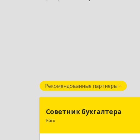
Рекомендованные партнеры
Советник бухгалтер
Советник бухгалтера
Ейск
353691, Краснодарский край, Ейски
р-н, Ейск г, Красная ул, дом №45/2
оф.