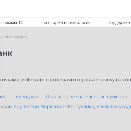
ограммы 1С
Платформа и технологии
Поддержка 
ектБанк в Ейске
анк
очками, выберите партнёра и отправьте заявку на ко
апа
Геленджик
Показать все населенные
пункты
 край
,
Карачаево-Черкесская Республика
,
Республика Ад