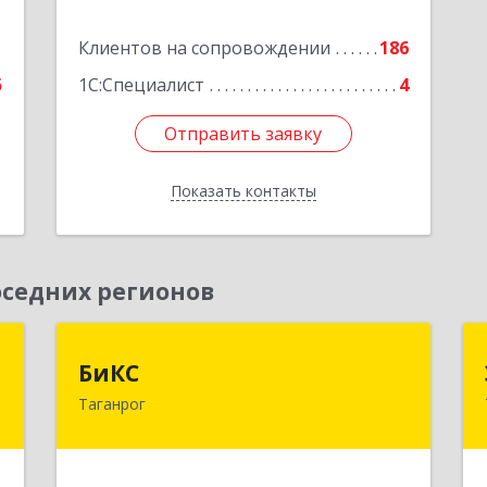
е
Подробнее
1
Клиентов на сопровождении
186
5
1С:Специалист
4
Отправить заявку
Отправить заявку
Показать контакты
Назад
седних регионов
-
БиКС
БиКС
у
Таганрог
347900, Ростовская обл, Таганрог г,
Фрунзе ул, дом № 74, кв.1
-
,