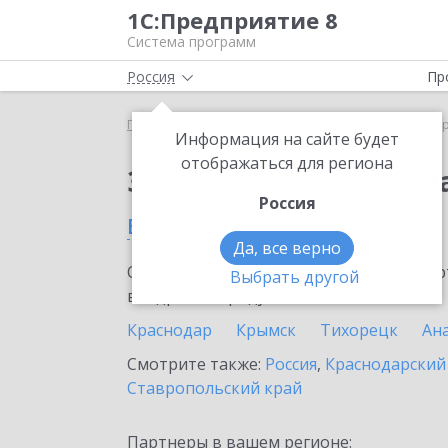
1С:Предприятие 8
Система программ
Россия
Пр
Главная
Сервисы ИТС
1С:ДиректБанк
1С:Дир
Информация на сайте будет
отображаться для региона
Заказать 1С:ДиректБ
Россия
в Ейске
Да, все верно
Ознакомьтесь с информационными карт
Выбрать другой
внедрение продукта.
Краснодар
Крымск
Тихорецк
Ан
Смотрите также:
Россия
,
Краснодарский
Ставропольский край
Партнеры в вашем регионе: