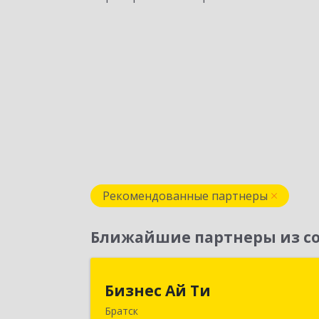
Рекомендованные партнеры
Ближайшие партнеры из со
Бизнес Ай Т
Бизнес Ай Ти
Братск
665717, Иркутская обл, Братск г