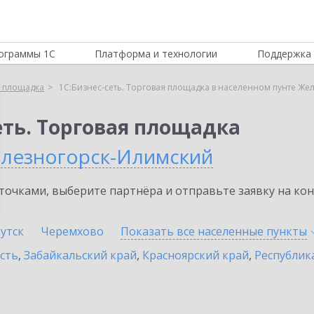
ограммы 1С
Платформа и технологии
Поддержка 
я площадка
1С:Бизнес-сеть. Торговая площадка в населенном пунте Ж
еть. Торговая площадка
лезногорск-Илимский
очками, выберите партнёра и отправьте заявку на ко
утск
Черемхово
Показать все населенные
пункты
сть
,
Забайкальский край
,
Красноярский край
,
Республик