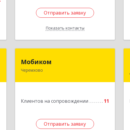
Отправить заявку
Отправить заявку
Показать контакты
Назад
П
Мобиком
Мобиком
Черемхово
,
Подробнее
1
е
1
Клиентов на сопровождении
11
Отправить заявку
Отправить заявку