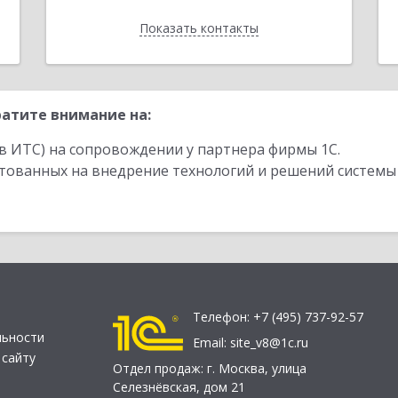
Показать контакты
Назад
атите внимание на:
в ИТС) на сопровождении у партнера фирмы 1С.
стованных на внедрение технологий и решений системы
Телефон:
+7 (495) 737-92-57
льности
Email:
site_v8@1c.ru
 сайту
Отдел продаж:
г. Москва
,
улица
Селезнёвская, дом 21