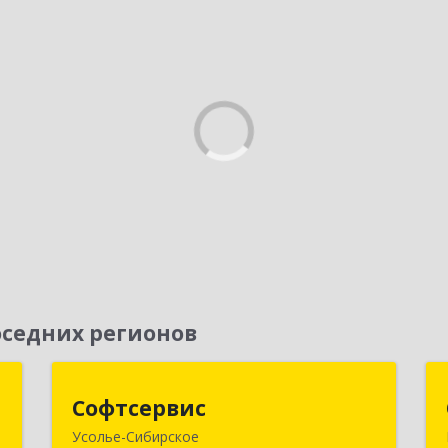
седних регионов
и
Софтсервис
Софтсервис
Усолье-Сибирское
,
665451, Иркутская обл, Усолье-