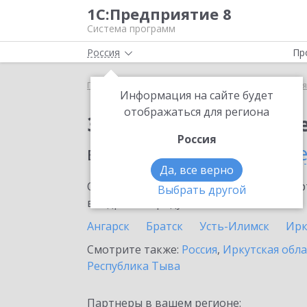
1С:Предприятие 8
Система программ
Россия
Пр
Главная
Сервисы ИТС
1С:Бизнес-сеть. Торгова
Информация на сайте будет
отображаться для региона
Заказать 1С:Бизнес-с
Россия
в населенном пунте
Же
Да, все верно
Ознакомьтесь с информационными карт
Выбрать другой
внедрение продукта.
Ангарск
Братск
Усть-Илимск
Ирк
Смотрите также:
Россия
,
Иркутская обла
Республика Тыва
Партнеры в вашем регионе: