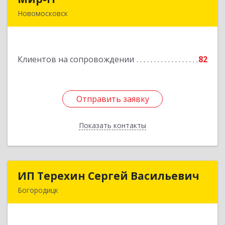
Новомосковск
301650, Тульская обл, Новомосковск г,
Садовского ул, дом № 28, оф.2
Клиентов на сопровождении
82
Подробнее
Отправить заявку
Отправить заявку
Показать контакты
Назад
ИП Терехин Сергей Васильевич
ИП Терехин Сергей Васильевич
Богородицк
301831, Тульская обл, Богородицкий р-н,
Богородицк г, Полевая ул, дом № 32, кв.92