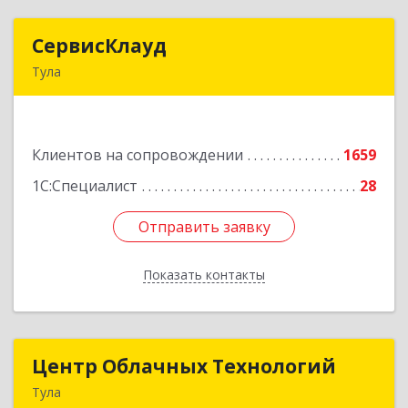
СервисКлауд
СервисКлауд
Тула
300028, Тульская обл, Тула г, Болдина ул, дом №
98, оф.545
Клиентов на сопровождении
1659
Подробнее
1С:Специалист
28
Отправить заявку
Отправить заявку
Показать контакты
Назад
Центр Облачных Технологий
Центр Облачных Технологий
Тула