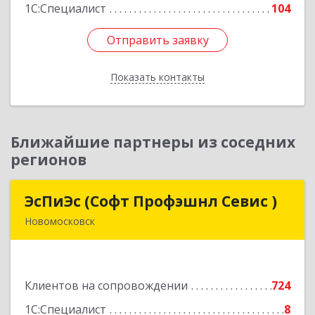
1С:Специалист
104
Отправить заявку
Отправить заявку
Показать контакты
Назад
Ближайшие партнеры из соседних
регионов
ЭсПиЭс (Софт Профэшнл Севис )
ЭсПиЭс (Софт Профэшнл Севис )
Новомосковск
301659, Тульская обл, Новомосковский р-н,
Новомосковск г, Шахтеров ул, дом № 33/33
Клиентов на сопровождении
724
Подробнее
1С:Специалист
8