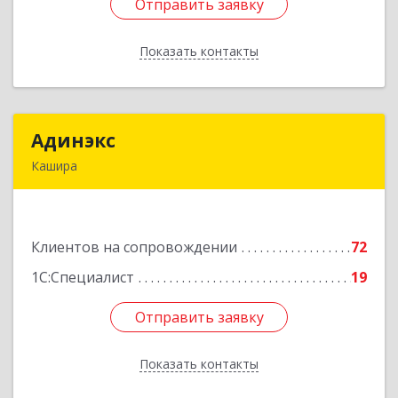
Отправить заявку
Отправить заявку
Показать контакты
Назад
Адинэкс
Адинэкс
Кашира
142900, Московская обл, г.о. Кашира, Кашира г,
Стрелецкая ул, дом № 70/1
Клиентов на сопровождении
72
Подробнее
1С:Специалист
19
Отправить заявку
Отправить заявку
Показать контакты
Назад