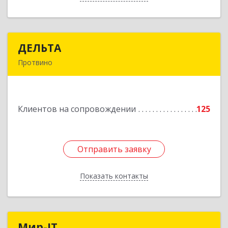
ДЕЛЬТА
ДЕЛЬТА
Протвино
142281, Московская обл, Протвино г,
Кременковское ш, дом № 9А
Клиентов на сопровождении
125
Подробнее
Отправить заявку
Отправить заявку
Показать контакты
Назад
Мир-IT
Мир-IT