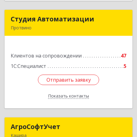
Студия Автоматизации
Студия Автоматизации
Протвино
142281, Московская обл, Протвино г, Ленина
ул, дом № 39, оф.8
Клиентов на сопровождении
47
Подробнее
1С:Специалист
5
Отправить заявку
Отправить заявку
Показать контакты
Назад
АгроСофтУчет
АгроСофтУчет
Кашира