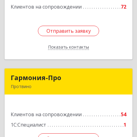
Клиентов на сопровождении
72
Подробнее
Отправить заявку
Отправить заявку
Показать контакты
Назад
Гармония-Про
Гармония-Про
Протвино
142280, Московская обл, Протвино г, Ленина
ул, дом № 18, кв.198
Клиентов на сопровождении
54
Подробнее
1С:Специалист
1