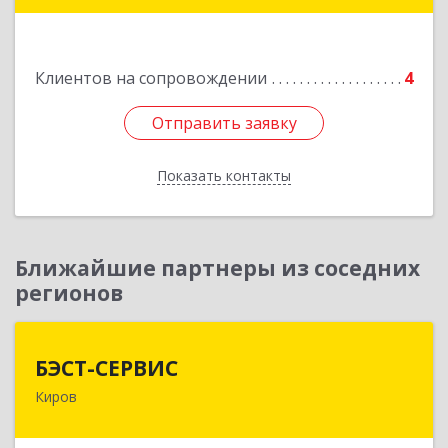
Подробнее
Клиентов на сопровождении
4
Отправить заявку
Отправить заявку
Показать контакты
Назад
Ближайшие партнеры из соседних
регионов
БЭСТ-СЕРВИС
БЭСТ-СЕРВИС
Киров
610045, Кировская обл, Киров г, Дмитрия
Козулева ул, дом № 2, корпус 1