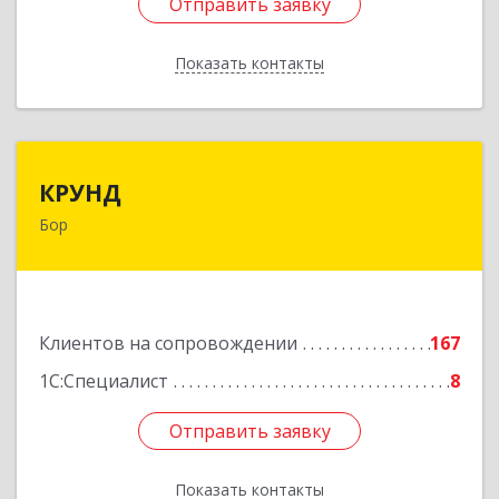
Отправить заявку
Отправить заявку
Показать контакты
Назад
КРУНД
КРУНД
Бор
606440, Нижегородская обл, Бор г,
Профсоюзная ул, дом № 6
Подробнее
Клиентов на сопровождении
167
1С:Специалист
8
Отправить заявку
Отправить заявку
Показать контакты
Назад