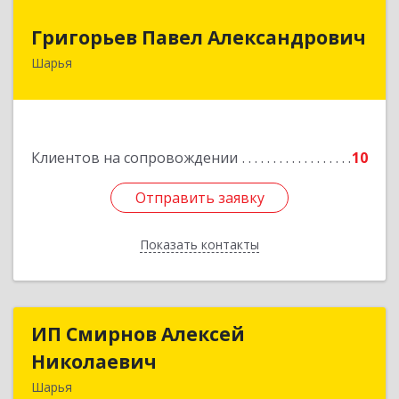
Григорьев Павел Александрович
Григорьев Павел Александрович
Шарья
157505, Костромская область, город Шарья,
улица Краснухина, дом 6.
Подробнее
Клиентов на сопровождении
10
Отправить заявку
Отправить заявку
Показать контакты
Назад
ИП Смирнов Алексей
ИП Смирнов Алексей
Николаевич
Николаевич
Шарья