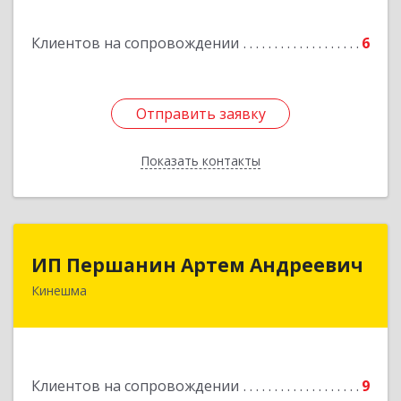
ул, дом № 106
Клиентов на сопровождении
6
Подробнее
Отправить заявку
Отправить заявку
Показать контакты
Назад
ИП Першанин Артем Андреевич
ИП Першанин Артем Андреевич
Кинешма
Подробнее
Клиентов на сопровождении
9