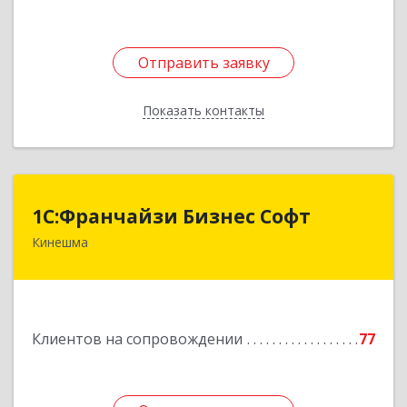
Отправить заявку
Отправить заявку
Показать контакты
Назад
1С:Франчайзи Бизнес Софт
1С:Франчайзи Бизнес Софт
Кинешма
155800, Ивановская обл, Кинешма г, Жуковская
ул, дом № 10
Подробнее
Клиентов на сопровождении
77