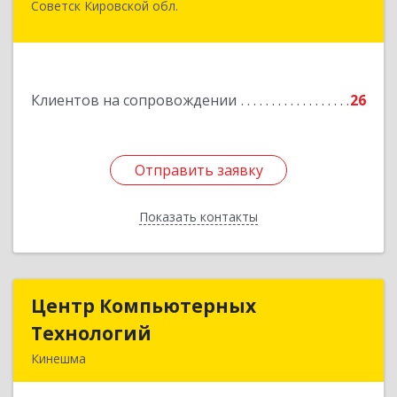
Советск Кировской обл.
613340, Кировская обл, Советск г, Дружбы ул,
дом № 29
Подробнее
Клиентов на сопровождении
26
Отправить заявку
Отправить заявку
Показать контакты
Назад
Центр Компьютерных
Центр Компьютерных
Технологий
Технологий
Кинешма
155800, Ивановская обл, Кинешма г, Вичугская