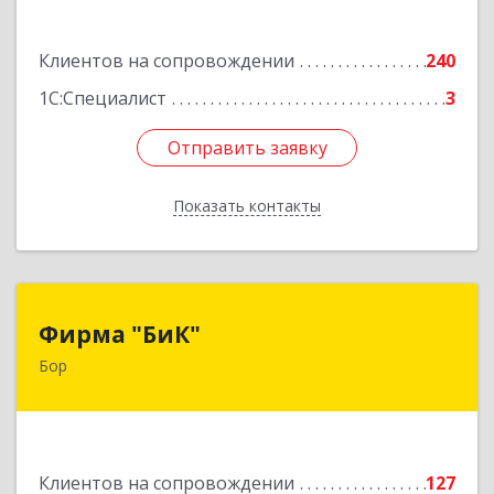
Подробнее
Клиентов на сопровождении
240
1С:Специалист
3
Отправить заявку
Отправить заявку
Показать контакты
Назад
Фирма "БиК"
Фирма "БиК"
Бор
606440, Нижегородская обл, Бор г, Советская
ул, дом № 11
Подробнее
Клиентов на сопровождении
127