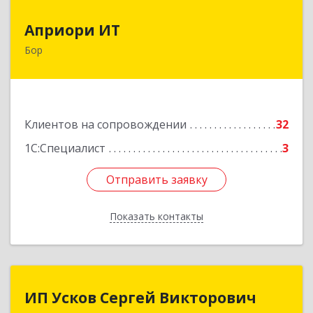
Априори ИТ
Априори ИТ
Бор
606446, Нижегородская обл, Бор г, Красногорка
м-н, дом № 23, корпус 1, кв.11
Подробнее
Клиентов на сопровождении
32
1С:Специалист
3
Отправить заявку
Отправить заявку
Показать контакты
Назад
ИП Усков Сергей Викторович
ИП Усков Сергей Викторович