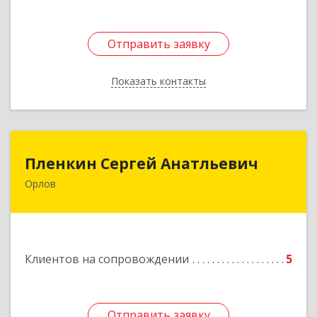
Отправить заявку
Отправить заявку
Показать контакты
Назад
Пленкин Сергей Анатльевич
Пленкин Сергей Анатльевич
Орлов
612 270, 612270, Кировская обл, , Орлов г,
Ленина ул, дом. 128
Подробнее
Клиентов на сопровождении
5
Отправить заявку
Отправить заявку