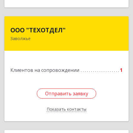
ООО "ТЕХОТДЕЛ"
ООО "ТЕХОТДЕЛ"
Заволжье
Подробнее
Клиентов на сопровождении
1
Отправить заявку
Отправить заявку
Показать контакты
Назад