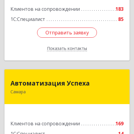
Подробнее
Клиентов на сопровождении
183
1С:Специалист
85
Отправить заявку
Отправить заявку
Показать контакты
Назад
Автоматизация Успеха
Автоматизация Успеха
Самара
443011, Самарская обл, Самара г, 22
Партсъезда ул, дом № 207, оф.14
Подробнее
Клиентов на сопровождении
169
1С:Специалист
14