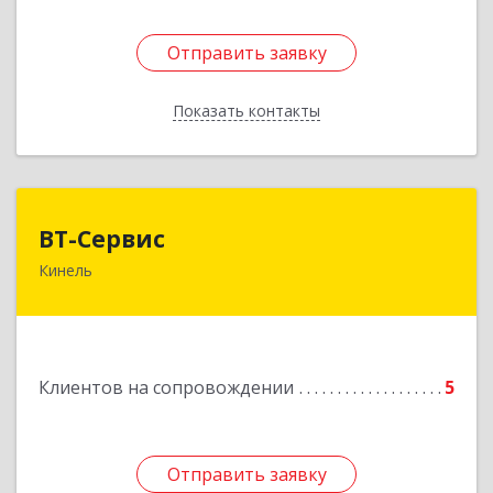
Отправить заявку
Отправить заявку
Показать контакты
Назад
ВТ-Сервис
ВТ-Сервис
Кинель
446436, Самарская обл, Кинель г, Маяковского
ул, дом № 61
Подробнее
Клиентов на сопровождении
5
Отправить заявку
Отправить заявку