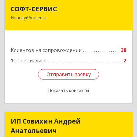
СОФТ-СЕРВИС
СОФТ-СЕРВИС
Новокуйбышевск
446206, Самарская обл, Новокуйбышевск г,
Островского ул, дом № 17А 12, оф.47
Подробнее
Клиентов на сопровождении
38
1С:Специалист
2
Отправить заявку
Отправить заявку
Показать контакты
Назад
ИП Совихин Андрей
ИП Совихин Андрей
Анатольевич
Анатольевич