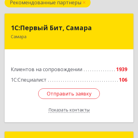
Рекомендованные партнеры
1С:Первый Бит, Самара
1С:Первый Бит, Самара
Самара
443013, Самарская обл, Самара г, Дачная ул,
дом № 24, пом.2/25
Подробнее
Клиентов на сопровождении
1939
1С:Специалист
106
Отправить заявку
Отправить заявку
Показать контакты
Назад