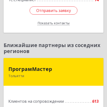
Отправить заявку
Отправить заявку
Показать контакты
Назад
Ближайшие партнеры из соседних
регионов
ПрограмМастер
ПрограмМастер
Тольятти
445004, Самарская обл, Тольятти г,
Автозаводское ш, дом № 51
Подробнее
Клиентов на сопровождении
613