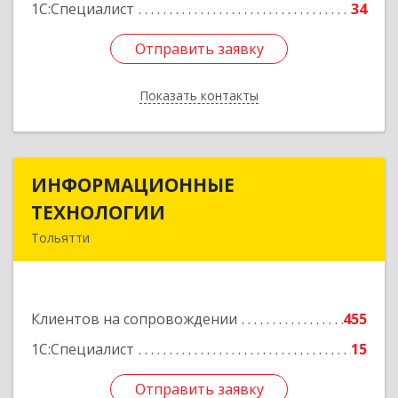
1С:Специалист
34
Отправить заявку
Отправить заявку
Показать контакты
Назад
ИНФОРМАЦИОННЫЕ
ИНФОРМАЦИОННЫЕ
ТЕХНОЛОГИИ
ТЕХНОЛОГИИ
Тольятти
445043, Самарская обл, Тольятти г, Южное ш,
дом № 161, корпус 2.1, оф.309А
Клиентов на сопровождении
455
Подробнее
1С:Специалист
15
Отправить заявку
Отправить заявку