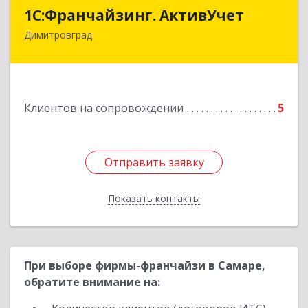
1С:Франчайзинг. АктивУчет
1С:Франчайзинг. АктивУчет
Димитровград
433505, Ульяновская обл., г. Димитровград, ул.
Западная, д. 34 - 14
Подробнее
Клиентов на сопровождении
5
Отправить заявку
Отправить заявку
Показать контакты
Назад
При выборе фирмы-франчайзи в Самаре,
обратите внимание на: