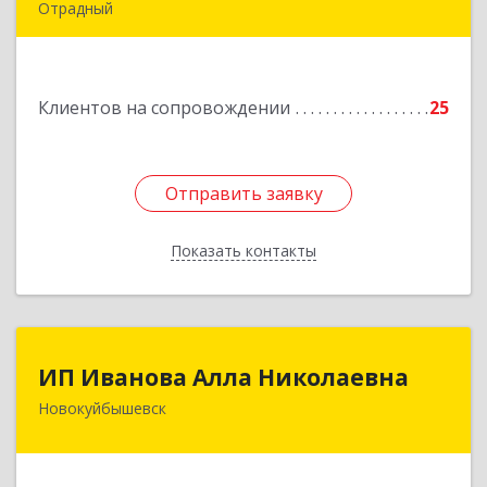
Отрадный
446300, Самарская обл, Отрадный г, Ленина ул,
дом № 3, кв.85
Клиентов на сопровождении
25
Подробнее
Отправить заявку
Отправить заявку
Показать контакты
Назад
ИП Иванова Алла Николаевна
ИП Иванова Алла Николаевна
Новокуйбышевск
446 201, Самарская обл.,
г.Новокуйбышевск,ул.Ворошилова,д.30,кв.70