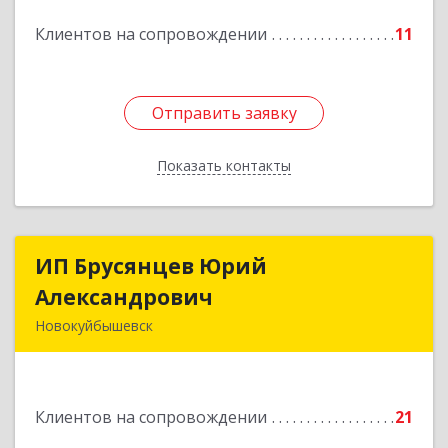
Подробнее
Клиентов на сопровождении
11
Отправить заявку
Отправить заявку
Показать контакты
Назад
ИП Брусянцев Юрий
ИП Брусянцев Юрий
Александрович
Александрович
Новокуйбышевск
446200, Самарская обл, Новокуйбышевск г,
Гагарина 11
Клиентов на сопровождении
21
Подробнее