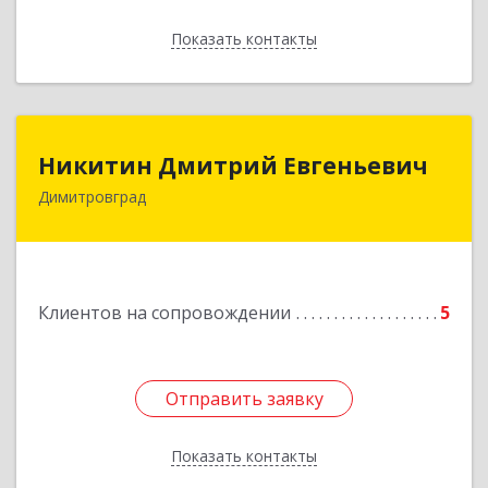
Показать контакты
Назад
Никитин Дмитрий Евгеньевич
Никитин Дмитрий Евгеньевич
Димитровград
433513, Ульяновская
область,г.Димитровград,ул.Победы, д.9, кв.52
Подробнее
Клиентов на сопровождении
5
Отправить заявку
Отправить заявку
Показать контакты
Назад