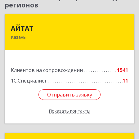
регионов
АЙТАТ
АЙТАТ
Казань
420097, Татарстан Респ, г.о. город Казань,
Казань г, Лейтенанта Шмидта ул, дом № 35А,
пом.203
Подробнее
Клиентов на сопровождении
1541
1С:Специалист
11
Отправить заявку
Отправить заявку
Показать контакты
Назад