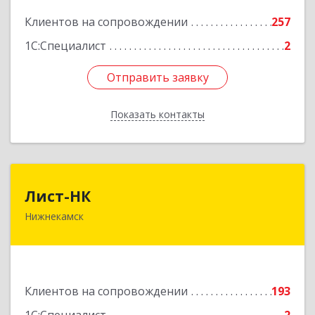
Подробнее
Клиентов на сопровождении
257
1С:Специалист
2
Отправить заявку
Отправить заявку
Показать контакты
Назад
Лист-НК
Лист-НК
Нижнекамск
423585, Татарстан Респ, Нижнекамский р-н,
Нижнекамск г, Вокзальная ул, дом № 38 Г, оф.29
Подробнее
Клиентов на сопровождении
193