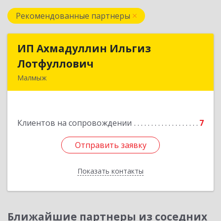
Рекомендованные партнеры
ИП Ахмадуллин Ильгиз
ИП Ахмадуллин Ильгиз
Лотфуллович
Лотфуллович
Малмыж
612920, Кировская обл, г.Малмыж, ул.Ленина, 27
оф.1
Клиентов на сопровождении
7
Подробнее
Отправить заявку
Отправить заявку
Показать контакты
Назад
Ближайшие партнеры из соседних