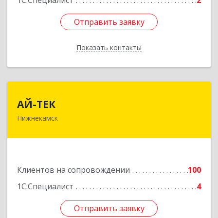
1С:Специалист
2
Отправить заявку
Отправить заявку
Показать контакты
Назад
АЙ-ТЕК
АЙ-ТЕК
Нижнекамск
423570, Татарстан Респ, Нижнекамский р-н,
Нижнекамск г, Шинников пр-кт, дом № 13А,
пом.1004
Подробнее
Клиентов на сопровождении
100
1С:Специалист
4
Отправить заявку
Отправить заявку