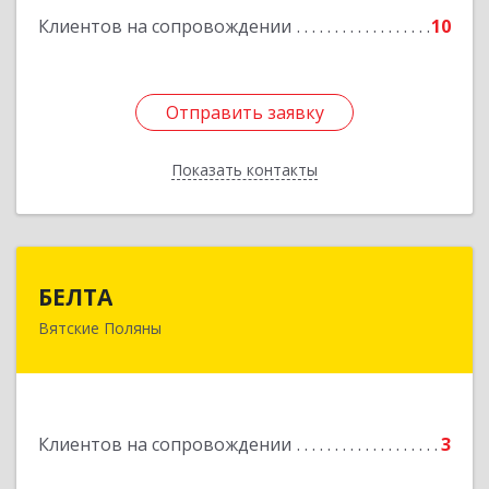
Подробнее
Клиентов на сопровождении
10
Отправить заявку
Отправить заявку
Показать контакты
Назад
БЕЛТА
БЕЛТА
Вятские Поляны
612960, Кировская обл, Вятские Поляны г,
Тойменка ул, дом № 8Г
Подробнее
Клиентов на сопровождении
3