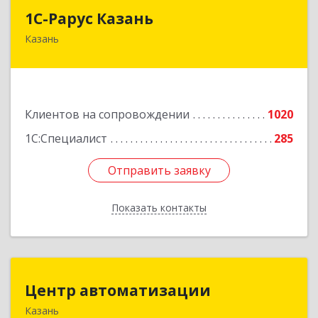
1С-Рарус Казань
1С-Рарус Казань
Казань
420088, Татарстан Респ, Казань г, Победы пр-
кт, дом № 159
Подробнее
Клиентов на сопровождении
1020
1С:Специалист
285
Отправить заявку
Отправить заявку
Показать контакты
Назад
Центр автоматизации
Центр автоматизации
Казань
420133, Татарстан Респ, Казань г, Ямашева пр-