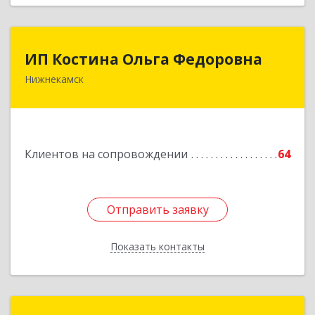
ИП Костина Ольга Федоровна
ИП Костина Ольга Федоровна
Нижнекамск
Подробнее
Клиентов на сопровождении
64
Отправить заявку
Отправить заявку
Показать контакты
Назад