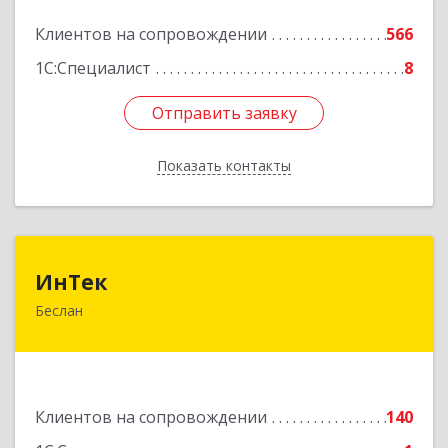
Подробнее
Клиентов на сопровождении
566
1С:Специалист
8
Отправить заявку
Отправить заявку
Показать контакты
Назад
ИнТек
ИнТек
Беслан
363000, Северная Осетия - Алания Респ,
Правобережный, Беслан г, Комсомольская ул,
дом № 69
Подробнее
Клиентов на сопровождении
140