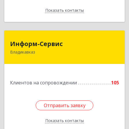
Показать контакты
Назад
Информ-Сервис
Информ-Сервис
Владикавказ
362020, Северная Осетия - Алания Респ,
Владикавказ г, Островского ул, дом № 12, пом.3
Подробнее
Клиентов на сопровождении
105
Отправить заявку
Отправить заявку
Показать контакты
Назад