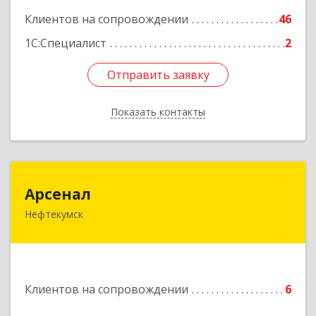
Подробнее
Клиентов на сопровождении
46
1С:Специалист
2
Отправить заявку
Отправить заявку
Показать контакты
Назад
Арсенал
Арсенал
Нефтекумск
Ставропольский край, Нефтекумск г,
Дзержинского ул, дом № 11А
Подробнее
Клиентов на сопровождении
6