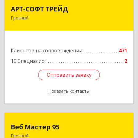
АРТ-СОФТ ТРЕЙД
АРТ-СОФТ ТРЕЙД
Грозный
364013, Чеченская Респ, Грозный г, Полярников
ул, дом № 36А
Подробнее
Клиентов на сопровождении
471
1С:Специалист
2
Отправить заявку
Отправить заявку
Показать контакты
Назад
Веб Мастер 95
Веб Мастер 95
Грозный
364050, Чеченская Респ, Грозный г, Им