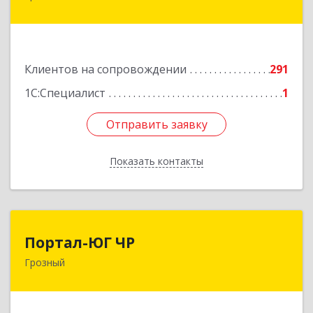
Гайрбекова Муслима Гайрбековича ул, дом №
72
Подробнее
Клиентов на сопровождении
291
1С:Специалист
1
Отправить заявку
Отправить заявку
Показать контакты
Назад
Портал-ЮГ ЧР
Портал-ЮГ ЧР
Грозный
364906, Чеченская Респ, Грозный г, Путина пр-
кт, дом № 30