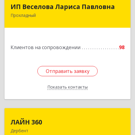
ИП Веселова Лариса Павловна
ИП Веселова Лариса Павловна
Прохладный
361045, Кабардино-Балкарская Респ,
Прохладный г, Добровольская ул, дом № 31
Подробнее
Клиентов на сопровождении
98
Отправить заявку
Отправить заявку
Показать контакты
Назад
ЛАЙН 360
ЛАЙН 360
Дербент
368600, Дагестан Респ, Дербент г, Ю.Гагарина