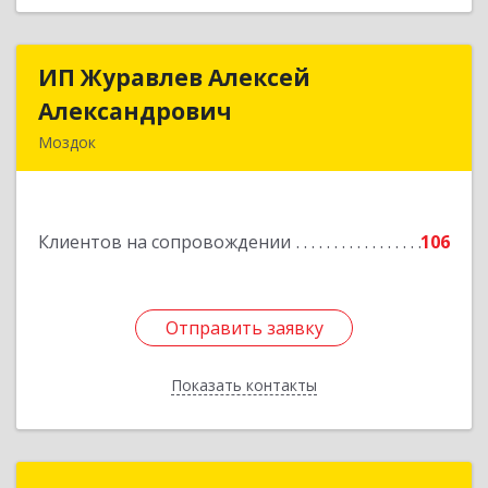
ИП Журавлев Алексей
ИП Журавлев Алексей
Александрович
Александрович
Моздок
363750, Северная Осетия - Алания Респ, Моздок
г, Кирова ул, дом № 41
Клиентов на сопровождении
106
Подробнее
Отправить заявку
Отправить заявку
Показать контакты
Назад