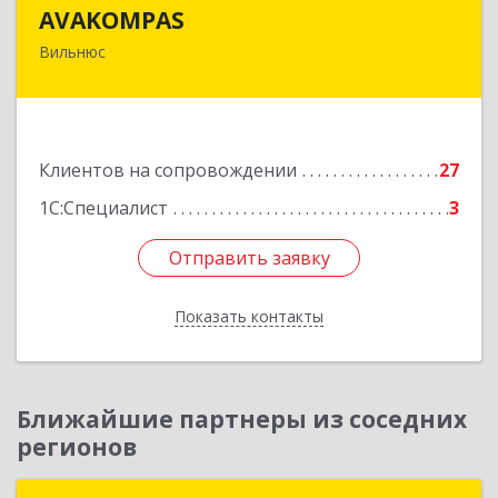
AVAKOMPAS
AVAKOMPAS
Вильнюс
Литва, LT-08236, г. Вильнюс, ул. J.Galvydzio , д.5
Подробнее
Клиентов на сопровождении
27
1С:Специалист
3
Отправить заявку
Отправить заявку
Показать контакты
Назад
Ближайшие партнеры из соседних
регионов