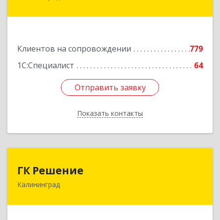
Ленинский пр-кт, дом № 30
Подробнее
Клиентов на сопровождении
779
1С:Специалист
64
Отправить заявку
Отправить заявку
Показать контакты
Назад
ГК Решение
ГК Решение
Калининград
236038, Калининградская обл, Калининград г,
Липовая аллея ул, дом № 2