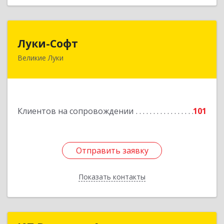
Луки-Софт
Луки-Софт
Великие Луки
182113, Псковская обл, Великие Луки г,
Октябрьский пр-кт, дом № 56А, оф.2
Подробнее
Клиентов на сопровождении
101
Отправить заявку
Отправить заявку
Показать контакты
Назад