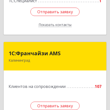
1С:Специалист
1
Отправить заявку
Отправить заявку
Показать контакты
Назад
1С:Франчайзи AMS
1С:Франчайзи AMS
Калининград
238325, Калининградская обл, Гурьевский р-н,
Луговое п, Центральная ул, дом № 17
Подробнее
Клиентов на сопровождении
107
Отправить заявку
Отправить заявку