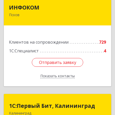
ИНФОКОМ
ИНФОКОМ
Псков
180000, Псковская обл, Псков г, Советская ул,
дом № 42г
Подробнее
Клиентов на сопровождении
729
1С:Специалист
4
Отправить заявку
Отправить заявку
Показать контакты
Назад
1С:Первый Бит, Калининград
1С:Первый Бит, Калининград
Калининград
236006, Калининградская обл, Калининград г,