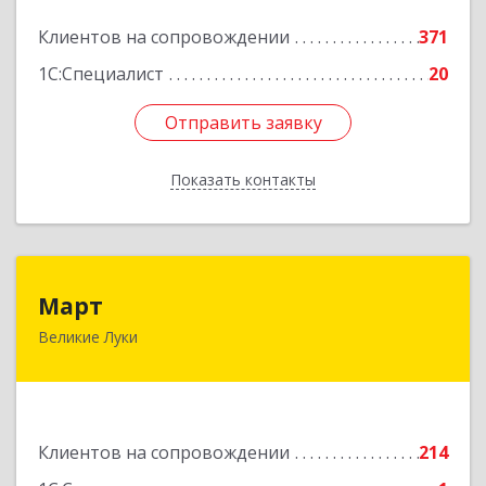
Подробнее
Клиентов на сопровождении
371
1С:Специалист
20
Отправить заявку
Отправить заявку
Показать контакты
Назад
Март
Март
Великие Луки
182113, Псковская обл, Великие Луки г,
Ботвина ул, дом № 17 А, пом.1003
Подробнее
Клиентов на сопровождении
214