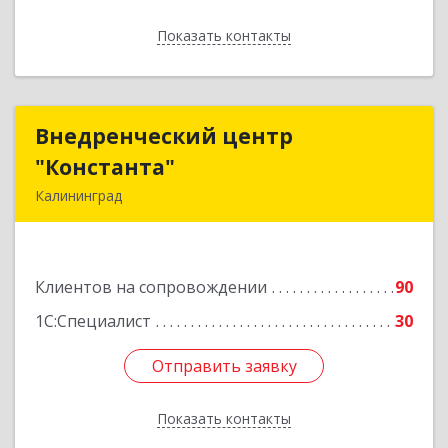
Показать контакты
Назад
Внедренческий центр
Внедренческий центр
"Константа"
"Константа"
Калининград
236006, Калининградская обл, Калининград г,
К.Маркса ул, дом № 18, оф.701
Клиентов на сопровождении
90
Подробнее
1С:Специалист
30
Отправить заявку
Отправить заявку
Показать контакты
Назад