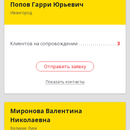
Попов Гарри Юрьевич
Ивангород
Подробнее
Клиентов на сопровождении
3
Отправить заявку
Отправить заявку
Показать контакты
Назад
Миронова Валентина
Миронова Валентина
Николаевна
Николаевна
Великие Луки