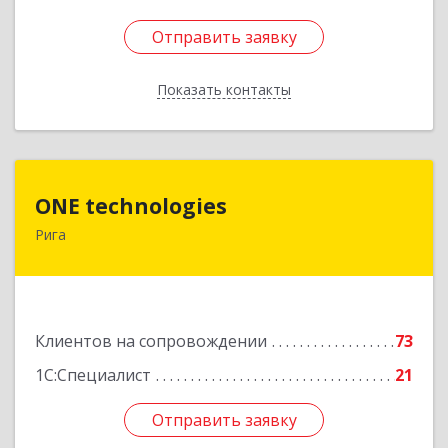
Отправить заявку
Отправить заявку
Показать контакты
Назад
ONE technologies
ONE technologies
Рига
Рига, ул. Элизабетес д.22 - 26А
Подробнее
Клиентов на сопровождении
73
1С:Специалист
21
Отправить заявку
Отправить заявку