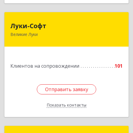
Луки-Софт
Луки-Софт
Великие Луки
182113, Псковская обл, Великие Луки г,
Октябрьский пр-кт, дом № 56А, оф.2
Подробнее
Клиентов на сопровождении
101
Отправить заявку
Отправить заявку
Показать контакты
Назад