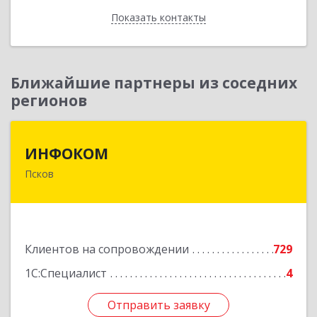
Показать контакты
Назад
Ближайшие партнеры из соседних
регионов
ИНФОКОМ
ИНФОКОМ
Псков
180000, Псковская обл, Псков г, Советская ул,
дом № 42г
Подробнее
Клиентов на сопровождении
729
1С:Специалист
4
Отправить заявку
Отправить заявку