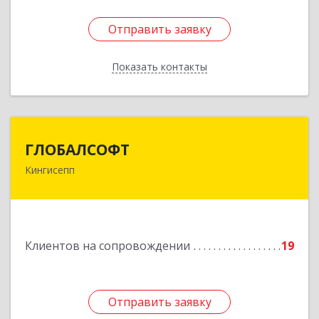
Отправить заявку
Отправить заявку
Показать контакты
Назад
ГЛОБАЛСОФТ
ГЛОБАЛСОФТ
Кингисепп
188485, Ленинградская обл, Кингисеппский р-н,
Кингисепп г, Красногвардейская ул, дом № 6/13
Подробнее
Клиентов на сопровождении
19
Отправить заявку
Отправить заявку