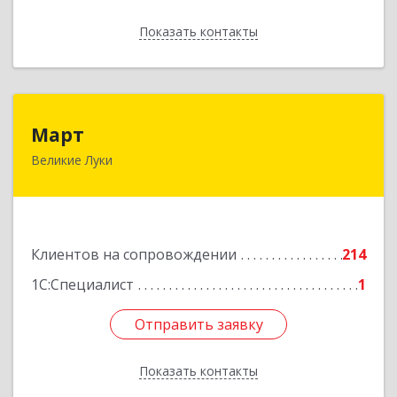
Показать контакты
Назад
Март
Март
Великие Луки
182113, Псковская обл, Великие Луки г,
Ботвина ул, дом № 17 А, пом.1003
Подробнее
Клиентов на сопровождении
214
1С:Специалист
1
Отправить заявку
Отправить заявку
Показать контакты
Назад