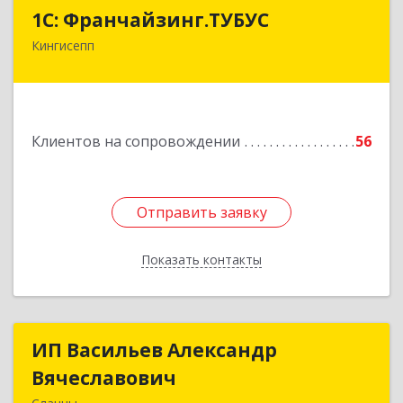
1С: Франчайзинг.ТУБУС
1С: Франчайзинг.ТУБУС
Кингисепп
Подробнее
Клиентов на сопровождении
56
Отправить заявку
Отправить заявку
Показать контакты
Назад
ИП Васильев Александр
ИП Васильев Александр
Вячеславович
Вячеславович