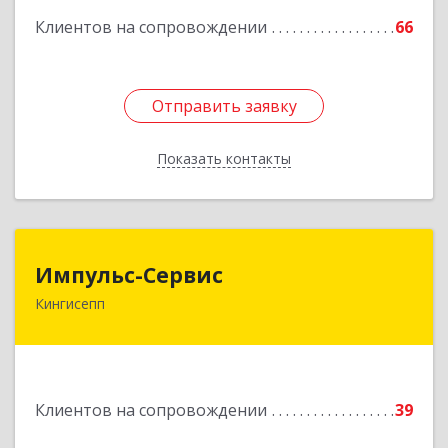
Клиентов на сопровождении
66
Отправить заявку
Отправить заявку
Показать контакты
Назад
Импульс-Сервис
Импульс-Сервис
Кингисепп
188480, Ленинградская обл, Кингисеппский р-н,
Кингисепп г, Воровского ул, дом № 40/15
Подробнее
Клиентов на сопровождении
39