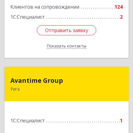
Клиентов на сопровождении
124
1С:Специалист
2
Отправить заявку
Отправить заявку
Показать контакты
Назад
Avantime Group
Avantime Group
Рига
Asites 4, Riga, LV-1004
Подробнее
1С:Специалист
1