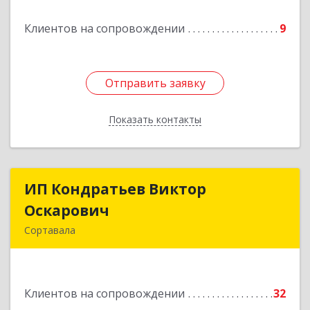
Клиентов на сопровождении
9
Отправить заявку
Отправить заявку
Показать контакты
Назад
ИП Кондратьев Виктор
ИП Кондратьев Виктор
Оскарович
Оскарович
Сортавала
186790, Карелия Респ, Сортавала г, Кирова ул,
дом № 6, кв.9
Клиентов на сопровождении
32
Подробнее