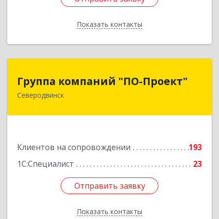
Показать контакты
Назад
Группа компаний "ПО-Проект"
Группа компаний "ПО-Проект"
Северодвинск
164500, Архангельская обл, Северодвинск г,
Бойчука ул, дом № 3, оф.401
Подробнее
Клиентов на сопровождении
193
1С:Специалист
23
Отправить заявку
Отправить заявку
Показать контакты
Назад