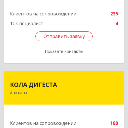
Подробнее
Клиентов на сопровождении
235
1С:Специалист
4
Отправить заявку
Отправить заявку
Показать контакты
Назад
КОЛА ДИГЕСТА
КОЛА ДИГЕСТА
Апатиты
184209, Мурманская обл, Апатиты г,
Космонавтов ул, дом № 17
Подробнее
Клиентов на сопровождении
180