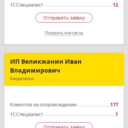
1С:Специалист
12
Отправить заявку
Отправить заявку
Показать контакты
Назад
ИП Великжанин Иван
ИП Великжанин Иван
Владимирович
Владимирович
Кандалакша
184046, Мурманская обл, Кандалакша г,
Наймушина ул, дом № 16, кв.37
Клиентов на сопровождении
177
Подробнее
1С:Специалист
1
Отправить заявку
Отправить заявку