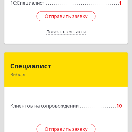
1С:Специалист
1
Отправить заявку
Отправить заявку
Показать контакты
Назад
Специалист
Специалист
Выборг
188800, Ленинградская обл, Выборгский р-н,
Выборг г, Советская ул, дом № 5, оф.8
Подробнее
Клиентов на сопровождении
10
Отправить заявку
Отправить заявку