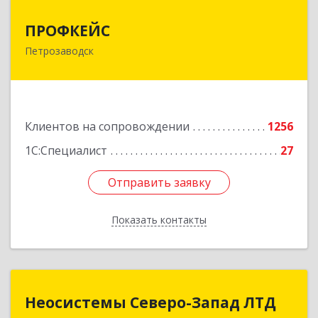
ПРОФКЕЙС
ПРОФКЕЙС
Петрозаводск
185035, Карелия Респ, Петрозаводск г, Красная
ул, дом № 10
Подробнее
Клиентов на сопровождении
1256
1С:Специалист
27
Отправить заявку
Отправить заявку
Показать контакты
Назад
Неосистемы Северо-Запад ЛТД
Неосистемы Северо-Запад ЛТД