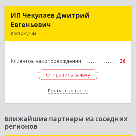
ИП Чекулаев Дмитрий
ИП Чекулаев Дмитрий
Евгеньевич
Евгеньевич
Костомукша
Подробнее
Клиентов на сопровождении
36
Отправить заявку
Отправить заявку
Показать контакты
Назад
Ближайшие партнеры из соседних
регионов