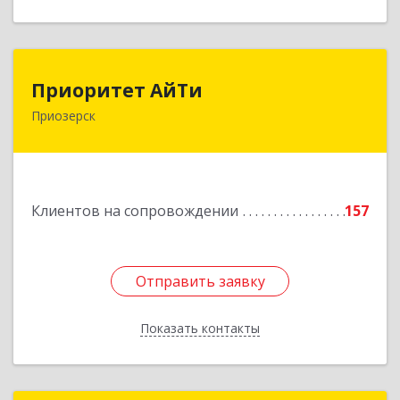
Приоритет АйТи
Приоритет АйТи
Приозерск
188760, Ленинградская обл, Приозерский р-н,
Приозерск г, Калинина ул, дом № 39, этаж 2,
ком. 31
Подробнее
Клиентов на сопровождении
157
Отправить заявку
Отправить заявку
Показать контакты
Назад