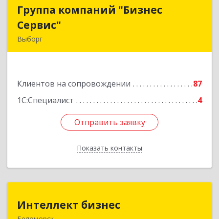
Группа компаний "Бизнес
Группа компаний "Бизнес
Сервис"
Сервис"
Выборг
188800, Ленинградская обл, Выборг г,
Ленинградское шоссе, дом № 13, КЦ "ВЫБОРГ",
пом. 19
Клиентов на сопровождении
87
Подробнее
1С:Специалист
4
Отправить заявку
Отправить заявку
Показать контакты
Назад
Интеллект бизнес
Интеллект бизнес
Беломорск