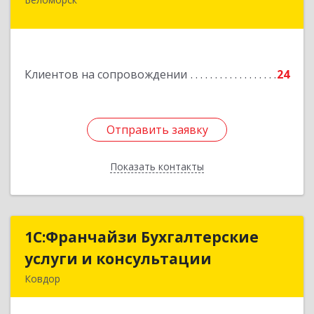
г. Беломорск, Портовое шоссе, д.1
Подробнее
Клиентов на сопровождении
24
Отправить заявку
Отправить заявку
Показать контакты
Назад
1С:Франчайзи Бухгалтерские
1С:Франчайзи Бухгалтерские
услуги и консультации
услуги и консультации
Ковдор
Подробнее