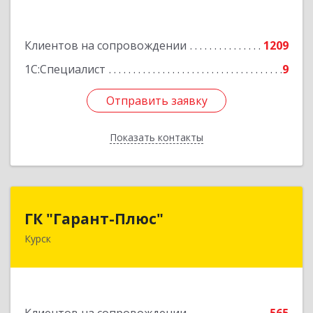
Подробнее
Клиентов на сопровождении
1209
1С:Специалист
9
Отправить заявку
Отправить заявку
Показать контакты
Назад
ГК "Гарант-Плюс"
ГК "Гарант-Плюс"
Курск
305035, Курская обл, Курск г, Овечкина ул, дом
№ 14, пом.1
Подробнее