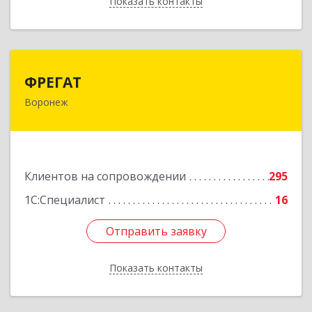
Показать контакты
Назад
ФРЕГАТ
ФРЕГАТ
Воронеж
394006, Воронежская обл, Воронеж г,
Бахметьева ул, дом № 2Б, пом.I, офис 220
Подробнее
Клиентов на сопровождении
295
1С:Специалист
16
Отправить заявку
Отправить заявку
Показать контакты
Назад