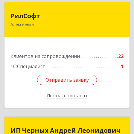
РилСофт
РилСофт
Алексеевка
309850, Белгородская обл, Алексеевский р-н,
Алексеевка г, 1-й Мостовой пер, дом № 5А
Подробнее
Клиентов на сопровождении
22
1С:Специалист
1
Отправить заявку
Отправить заявку
Показать контакты
Назад
ИП Черных Андрей Леонидович
ИП Черных Андрей Леонидович