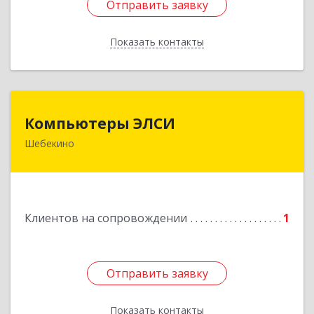
Отправить заявку
Отправить заявку
Показать контакты
Назад
Компьютеры ЭЛСИ
Компьютеры ЭЛСИ
Шебекино
309290, Белгородская обл, Шебекино,
ул.Ленина , д.12
Подробнее
Клиентов на сопровождении
1
Отправить заявку
Отправить заявку
Показать контакты
Назад