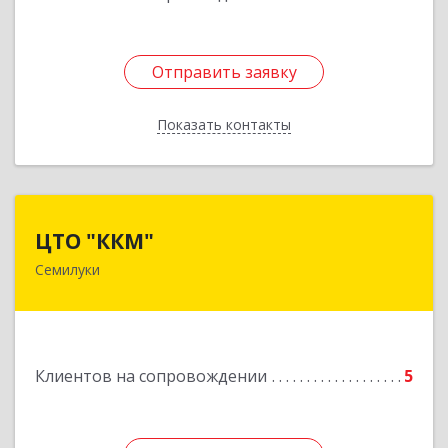
Отправить заявку
Отправить заявку
Показать контакты
Назад
ЦТО "ККМ"
ЦТО "ККМ"
Семилуки
Подробнее
Клиентов на сопровождении
5