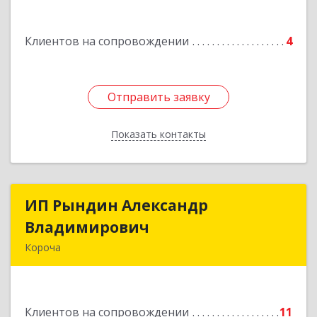
Подробнее
Клиентов на сопровождении
4
Отправить заявку
Отправить заявку
Показать контакты
Назад
ИП Рындин Александр
ИП Рындин Александр
Владимирович
Владимирович
Короча
309 201, Белгородская обл, Корочанский р-н,
Дальняя Игуменка с, Кураковка ул, дом № 76
Клиентов на сопровождении
11
Подробнее