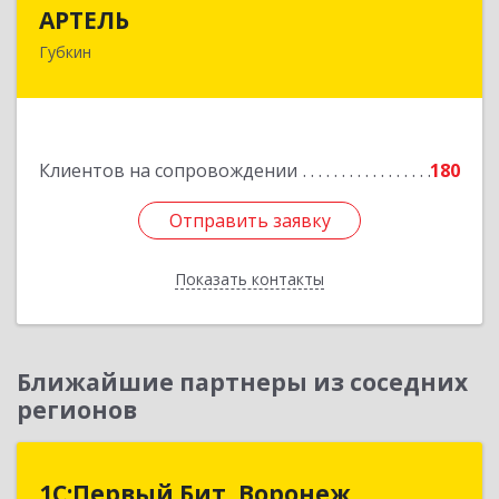
АРТЕЛЬ
АРТЕЛЬ
Губкин
309181, Белгородская обл, Губкинский р-н,
Губкин г, Мира ул, дом № 20, оф.506
Подробнее
Клиентов на сопровождении
180
Отправить заявку
Отправить заявку
Показать контакты
Назад
Ближайшие партнеры из соседних
регионов
1С:Первый Бит, Воронеж
1С:Первый Бит, Воронеж