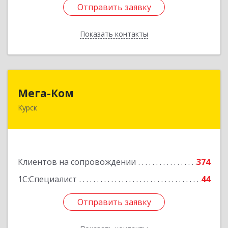
Отправить заявку
Отправить заявку
Показать контакты
Назад
Мега-Ком
Мега-Ком
Курск
305001, Курская обл, Курск г, Красной Армии ул,
дом № 23 А
Подробнее
Клиентов на сопровождении
374
1С:Специалист
44
Отправить заявку
Отправить заявку