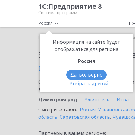
1С:Предприятие 8
Система программ
Россия
Пр
Главная
Сервисы ИТС
1С:Бизнес-сеть. Торгова
Информация на сайте будет
отображаться для региона
Заказать 1С:Бизнес-с
Россия
в Димитровграде
Да, все верно
Ознакомьтесь с информационными карт
Выбрать другой
внедрение продукта.
Димитровград
Ульяновск
Инза
Смотрите также:
Россия
,
Ульяновская о
область
,
Саратовская область
,
Чувашска
Партнеры в вашем регионе: