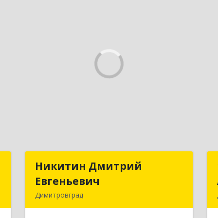
я
Никитин Дмитрий
Никитин Дмитрий
я
Евгеньевич
Евгеньевич
Димитровград
.
433513, Ульяновская
г
область,г.Димитровград,ул.Победы,