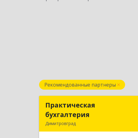
Рекомендованные партнеры
Практическая
Практическа
бухгалтерия
бухгалтери
Димитровград
433502, Ульяновская область, г.о
город Димитровград, 