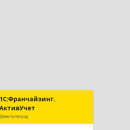
1С:Франчайзинг.
1С:Франчайзинг.
АктивУчет
АктивУчет
Димитровград
433505, Ульяновская обл., г.
Димитровград, ул. Западная, д. 34 - 14