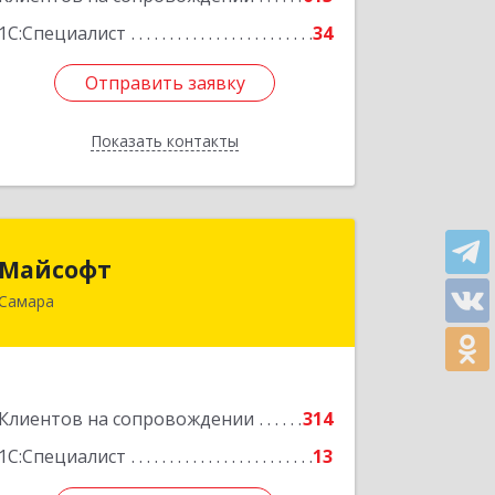
1С:Специалист
34
Отправить заявку
Отправить заявку
Показать контакты
Назад
Майсофт
Майсофт
Самара
443076, Самарская обл, Самара г,
Партизанская ул, дом № 177А,
ком.1,2,3,4,5
Подробнее
Клиентов на сопровождении
314
1С:Специалист
13