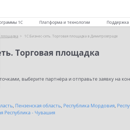
ограммы 1С
Платформа и технологии
Поддержка 
я площадка
1С:Бизнес-сеть. Торговая площадка в Димитровграде
еть. Торговая площадка
очками, выберите партнёра и отправьте заявку на ко
бласть
,
Пензенская область
,
Республика Мордовия
,
Респу
я Республика - Чувашия