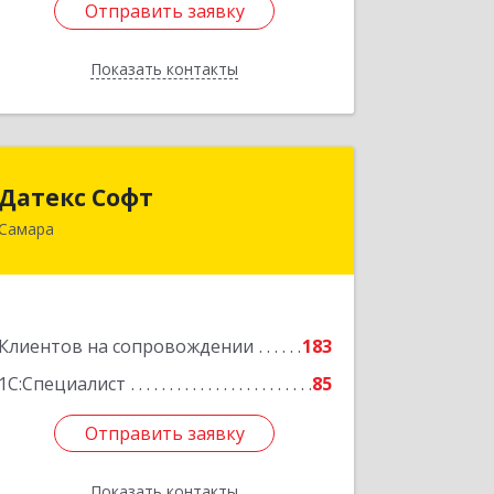
Отправить заявку
Отправить заявку
Показать контакты
Назад
Датекс Софт
Датекс Софт
Самара
443070, Самарская обл, Самара г,
Партизанская ул, дом № 86, оф.723
Подробнее
Клиентов на сопровождении
183
1С:Специалист
85
Отправить заявку
Отправить заявку
Показать контакты
Назад