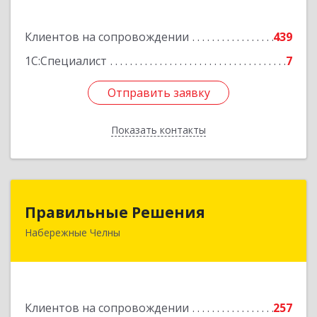
Подробнее
Клиентов на сопровождении
439
1С:Специалист
7
Отправить заявку
Отправить заявку
Показать контакты
Назад
Правильные Решения
Правильные Решения
Набережные Челны
423832, Татарстан Респ, Набережные Челны г,
Дружбы Народов пр-кт, дом № 38А, кв.55
Подробнее
Клиентов на сопровождении
257