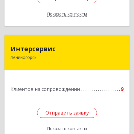
Показать контакты
Назад
Интерсервис
Интерсервис
Лениногорск
423250, Татарстан Респ, Лениногорск г,
Гагарина ул, дом № 36
Подробнее
Клиентов на сопровождении
9
Отправить заявку
Отправить заявку
Показать контакты
Назад