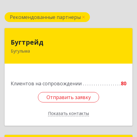
Рекомендованные партнеры
Бугтрейд
Бугтрейд
Бугульма
420230, Татарстан Респ, Бугульма г, Вахитово,
дом № 7, кв.73
Подробнее
Клиентов на сопровождении
80
Отправить заявку
Отправить заявку
Показать контакты
Назад