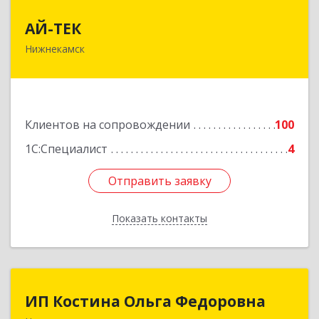
АЙ-ТЕК
АЙ-ТЕК
Нижнекамск
423570, Татарстан Респ, Нижнекамский р-н,
Нижнекамск г, Шинников пр-кт, дом № 13А,
пом.1004
Подробнее
Клиентов на сопровождении
100
1С:Специалист
4
Отправить заявку
Отправить заявку
Показать контакты
Назад
ИП Костина Ольга Федоровна
ИП Костина Ольга Федоровна