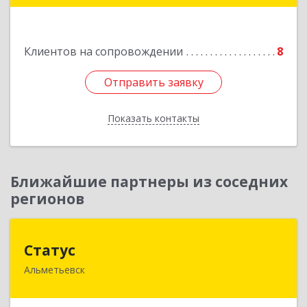
Подробнее
Клиентов на сопровождении
8
Отправить заявку
Отправить заявку
Показать контакты
Назад
Ближайшие партнеры из соседних
регионов
Статус
Статус
Альметьевск
423450, Татарстан Респ, Альметьевск г, Мира
ул, дом № 10