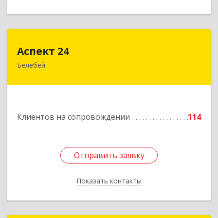
Аспект 24
Аспект 24
Белебей
452000, Башкортостан Респ, Белебей г, им
В.И.Ленина ул, дом № 23/1
Подробнее
Клиентов на сопровождении
114
Отправить заявку
Отправить заявку
Показать контакты
Назад