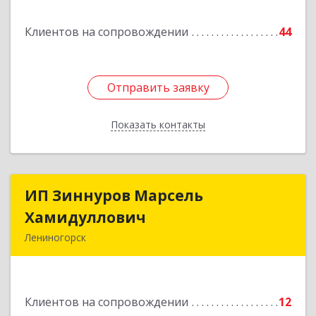
Подробнее
Клиентов на сопровождении
44
Отправить заявку
Отправить заявку
Показать контакты
Назад
ИП Зиннуров Марсель
ИП Зиннуров Марсель
Хамидуллович
Хамидуллович
Лениногорск
423250, Татарстан Респ, Лениногорский р-н,
Лениногорск г, Халиуллина ул, дом № 79
Клиентов на сопровождении
12
Подробнее