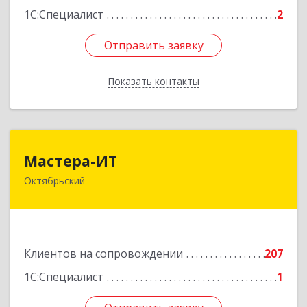
1С:Специалист
2
Отправить заявку
Отправить заявку
Показать контакты
Назад
Мастера-ИТ
Мастера-ИТ
Октябрьский
452607, Башкортостан Респ, Октябрьский г,
Комсомольская ул, дом № 20, оф."МИТ"
Подробнее
Клиентов на сопровождении
207
1С:Специалист
1