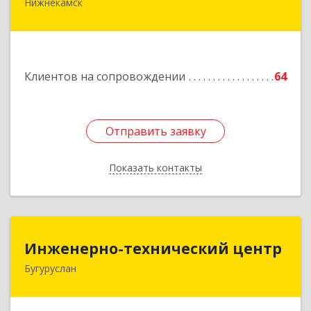
Нижнекамск
Подробнее
Клиентов на сопровождении
64
Отправить заявку
Отправить заявку
Показать контакты
Назад
Инженерно-технический центр
Инженерно-технический центр
Бугуруслан
461633, Оренбургская обл, Бугуруслан г,
Больничный пер, дом № 8