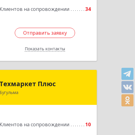
20 "В"
Клиентов на сопровождении
34
Подробнее
Отправить заявку
Отправить заявку
Показать контакты
Назад
Техмаркет Плюс
Техмаркет Плюс
Бугульма
423231, РТ, Бугульма, ул.Белинского,
д.13
Подробнее
Клиентов на сопровождении
10