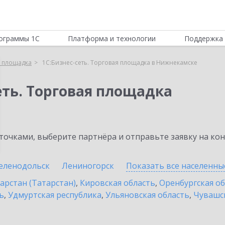
ограммы 1С
Платформа и технологии
Поддержка 
я площадка
1С:Бизнес-сеть. Торговая площадка в Нижнекамске
еть. Торговая площадка
очками, выберите партнёра и отправьте заявку на ко
еленодольск
Лениногорск
Показать все населенн
арстан (Татарстан)
,
Кировская область
,
Оренбургская о
ь
,
Удмуртская республика
,
Ульяновская область
,
Чувашск