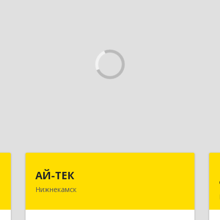
К
АЙ-ТЕК
АЙ-ТЕК
Нижнекамск
,
423570, Татарстан Респ,
,
Нижнекамский р-н, Нижнекамск г,
9
Шинников пр-кт, дом № 13А,