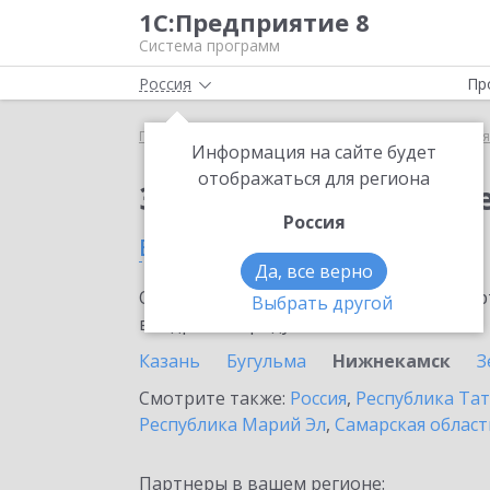
1С:Предприятие 8
Система программ
Россия
Пр
Главная
Сервисы ИТС
1С:Бизнес-сеть. Торгова
Информация на сайте будет
отображаться для региона
Заказать 1С:Бизнес-с
Россия
в Нижнекамске
Да, все верно
Ознакомьтесь с информационными карт
Выбрать другой
внедрение продукта.
Казань
Бугульма
Нижнекамск
З
Смотрите также:
Россия
,
Республика Тат
Республика Марий Эл
,
Самарская област
Партнеры в вашем регионе: