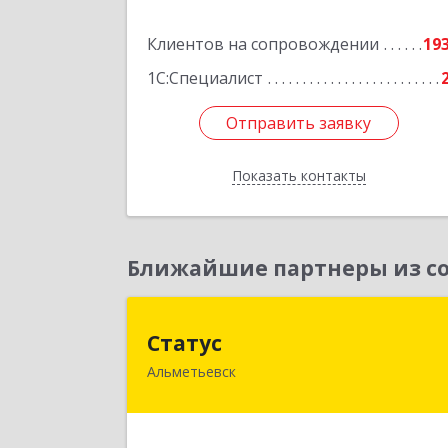
Подробне
Клиентов на сопровождении
19
1С:Специалист
Отправить заявку
Отправить заявку
Показать контакты
Назад
Ближайшие партнеры из со
Стату
Статус
Альметьевск
423450, Татарстан Респ, Альметьевс
г, Мира ул, дом № 1