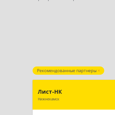
Рекомендованные партнеры
Лист-Н
Лист-НК
Нижнекамск
423585, Татарстан Респ
Нижнекамский р-н, Нижнекамск г
Вокзальная ул, дом № 38 Г, оф.2