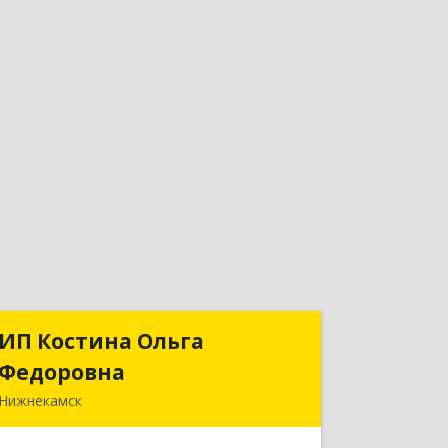
ИП Костина Ольга
ИП Костина Ольга
Федоровна
Федоровна
Нижнекамск
Подробнее