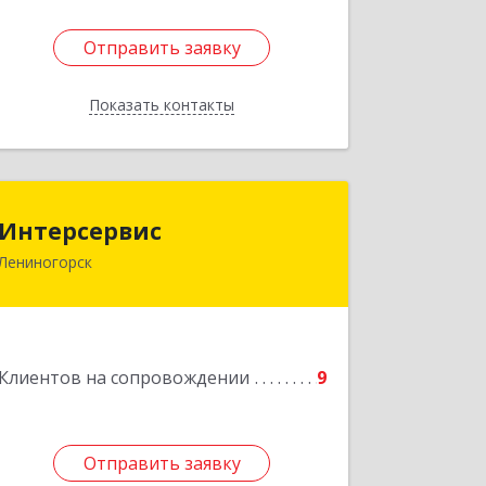
Отправить заявку
Отправить заявку
Показать контакты
Назад
Интерсервис
Интерсервис
Лениногорск
423250, Татарстан Респ, Лениногорск
г, Гагарина ул, дом № 36
Подробнее
Клиентов на сопровождении
9
Отправить заявку
Отправить заявку