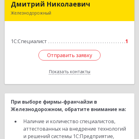
Дмитрий Николаевич
Дмитрий Николаевич
Железнодорожный
143980, Московская обл, Железнодорожный г,
Пролетарская ул, дом № 10, кв.25
1С:Специалист
1
Подробнее
Отправить заявку
Отправить заявку
Показать контакты
Назад
При выборе фирмы-франчайзи в
Железнодорожном, обратите внимание на:
Наличие и количество специалистов,
аттестованных на внедрение технологий
и решений системы 1С:Предприятие,