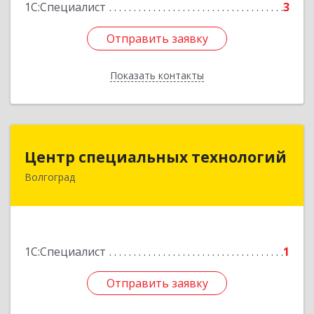
1С:Специалист
3
Отправить заявку
Отправить заявку
Показать контакты
Назад
Центр специальных технологий
Центр специальных технологий
Волгоград
400081, Волгоградская обл, Волгоград г,
Калеганова ул, дом № 5
Подробнее
1С:Специалист
1
Отправить заявку
Отправить заявку