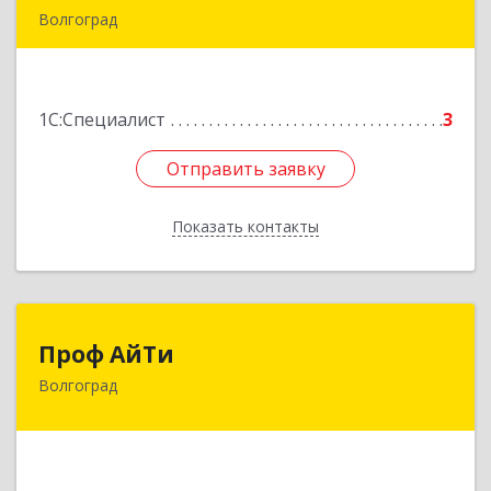
Волгоград
400079, Волгоградская обл, городской округ
город-герой Волгоград, Волгоград г,
Турбинная ул, дом № 186, кв.10
1С:Специалист
3
Подробнее
Отправить заявку
Отправить заявку
Показать контакты
Назад
Проф АйТи
Проф АйТи
Волгоград
400105, Волгоградская обл, Волгоград г, им
Генерала Штеменко ул, дом № 2, кв.60
Подробнее