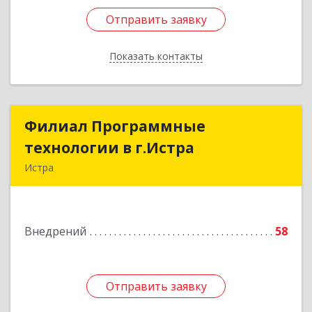
Отправить заявку
Отправить заявку
Показать контакты
Назад
Филиал Программные
Филиал Программные
технологии в г.Истра
технологии в г.Истра
Истра
143500, Московская обл, Истринский р-н, Истра
г, Урицкого ул, дом № 1а.
Внедрений
58
Подробнее
Отправить заявку
Отправить заявку