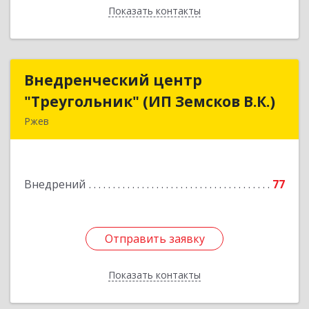
Показать контакты
Назад
Внедренческий центр
Внедренческий центр
"Треугольник" (ИП Земсков В.К.)
"Треугольник" (ИП Земсков В.К.)
Ржев
172386, Тверская обл, Ржев г, Маяковского ул,
дом № 36, кв.57
Внедрений
77
Подробнее
Отправить заявку
Отправить заявку
Показать контакты
Назад