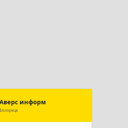
Аверс информ
Аверс информ
Белорецк
453500, Башкортостан Респ,
Белорецкий р-н, Белорецк г, 50 лет
Октября ул, дом № 55, корпус 1