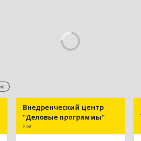
ия
т
Внедренческий центр
Внедренческий центр
"Деловые программы"
"Деловые программы"
,
Уфа
3
450580, Башкортостан Респ,
Уфимский р-н, Авдон с, Дружбы ул,