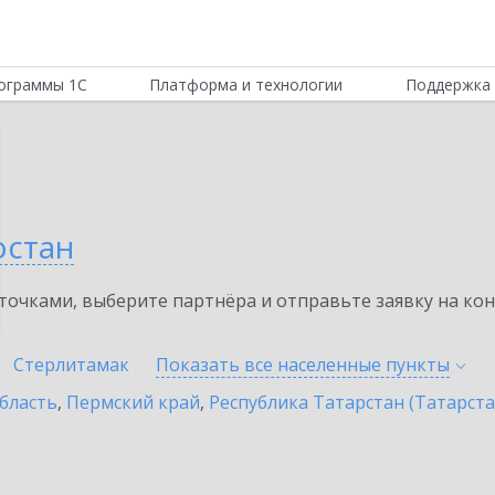
ограммы 1С
Платформа и технологии
Поддержка 
остан
очками, выберите партнёра и отправьте заявку на ко
Стерлитамак
Показать все населенные
пункты
бласть
,
Пермский край
,
Республика Татарстан (Татарста