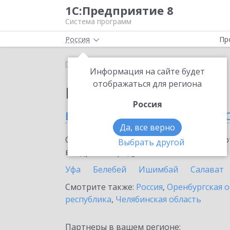
1С:Предприятие 8
Система программ
Россия
Пр
Главная
Выбор партнёра
Информация на сайте будет
отображаться для региона
Партнеры фирмы 1С
Россия
в Республике Башкорт
Да, все верно
Ознакомьтесь с информационными карт
Выбрать другой
внедрение продукта.
Уфа
Белебей
Ишимбай
Салават
Смотрите также:
Россия
,
Оренбургская о
республика
,
Челябинская область
Партнеры в вашем регионе: