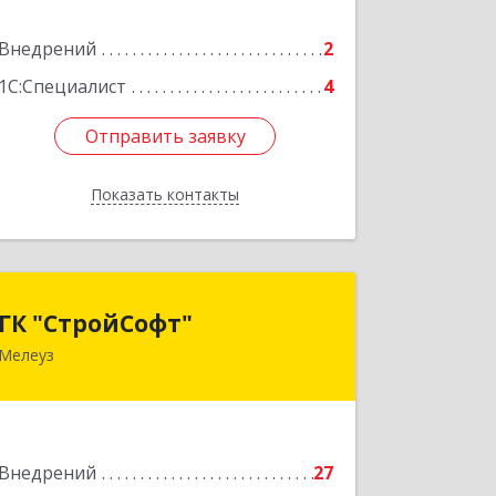
Подробнее
Внедрений
2
1С:Специалист
4
Отправить заявку
Отправить заявку
Показать контакты
Назад
ГК "СтройСофт"
ГК "СтройСофт"
Мелеуз
453852, Башкортостан Респ, Мелеуз г,
Ленина ул, дом № 160а, кв.4
Подробнее
Внедрений
27