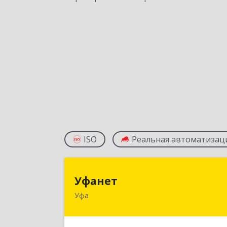
ISO
Реальная автоматизац
Уфане
Уфанет
Уфа
450001, Башкортостан Респ, Уфа г
Октября пр-кт, дом № 4/