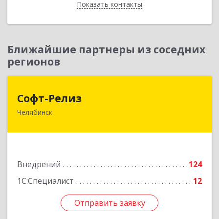
Показать контакты
Назад
Ближайшие партнеры из соседних
регионов
Софт-Релиз
Софт-Релиз
Челябинск
454014, Челябинская обл, Челябинск г,
Солнечная ул, дом № 7, оф.309
Подробнее
Внедрений
124
1С:Специалист
12
Отправить заявку
Отправить заявку