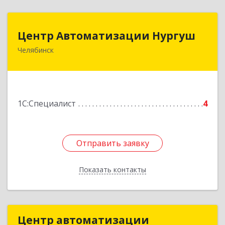
Центр Автоматизации Нургуш
Центр Автоматизации Нургуш
Челябинск
454008, Челябинская обл, Челябинск г,
Каслинская ул, дом № 36-2
Подробнее
1С:Специалист
4
Отправить заявку
Отправить заявку
Показать контакты
Назад
Центр автоматизации
Центр автоматизации