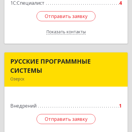
1С:Специалист
4
Отправить заявку
Отправить заявку
Показать контакты
Назад
РУССКИЕ ПРОГРАММНЫЕ
РУССКИЕ ПРОГРАММНЫЕ
СИСТЕМЫ
СИСТЕМЫ
Озерск
456785, Челябинская обл, Озерск г, Трудящихся
ул, дом № 21, кв.12
Внедрений
1
Подробнее
Отправить заявку
Отправить заявку